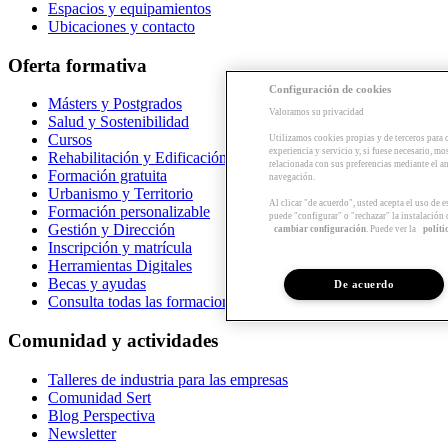
Espacios y equipamientos
Ubicaciones y contacto
Oferta formativa
Configuración de cookies
Másters y Postgrados
Valoramos su privacidad
Salud y Sostenibilidad
Cursos
Utilizamos cookies propias y de terceros para 
experiencia y servicio y, si fuese necesario, mo
Rehabilitación y Edificación
relacionada con sus preferencias mediante el an
Formación gratuita
navegación.
Urbanismo y Territorio
Al clicar "de acuerdo", usted acepta el uso de 
Formación personalizable
puede "configurar" o "rechazar" la instalación
Gestión y Dirección
cambiar configuración
. Puede ver la
políti
Inscripción y matrícula
Herramientas Digitales
Becas y ayudas
De acuerdo
Consulta todas las formaciones
Comunidad y actividades
Talleres de industria para las empresas
Comunidad Sert
Blog Perspectiva
Newsletter