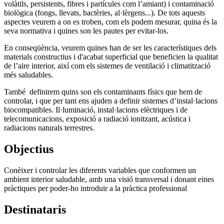
volàtils, persistents, fibres i partícules com l’amiant) i contaminació
biològica (fongs, llevats, bactèries, al·lèrgens...).
De tots aquests
aspectes veurem a on es troben, com els podem mesurar, quina és la
seva normativa i quines son les pautes per evitar-los.
En conseqüència, veurem quines han de ser les c
aracterístiques dels
materials constructius i d'acabat superficial que beneficien la qualitat
de l’aire interior, així com els sistemes de ventilació i climatització
més saludables.
També definirem quins son els contaminants físics que hem de
controlar, i que per tant ens ajuden a definir sistemes d’instal·lacions
biocompatibles. Il·luminació, instal·lacions elèctriques i de
telecomunicacions, exposició a radiació ionitzant, acústica i
radiacions naturals terrestres.
Objectius
Conèixer i controlar les diferents variables que conformen un
ambient interior saludable, amb una visió transversal i donant eines
pràctiques per poder-ho introduir a la pràctica professional
Destinataris