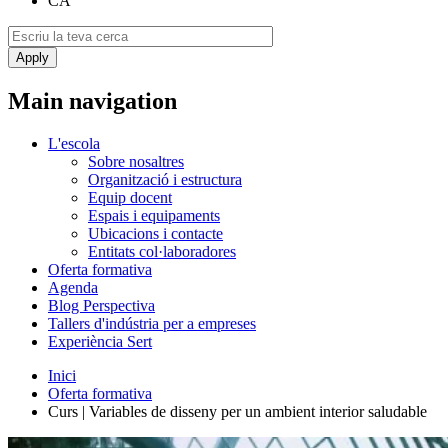
CA
Main navigation
L'escola
Sobre nosaltres
Organització i estructura
Equip docent
Espais i equipaments
Ubicacions i contacte
Entitats col·laboradores
Oferta formativa
Agenda
Blog Perspectiva
Tallers d'indústria per a empreses
Experiència Sert
Inici
Oferta formativa
Curs | Variables de disseny per un ambient interior saludable