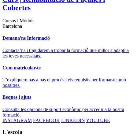
Cobertes
Cursos i Mòduls
Barcelona
Demana'ns Informació
Contacta’ns i t’ajudarem a trobar la formació que millor s’adapti a
les teves necessitats.
Com matricular-te
T’expliquem pas a pas el procés i els requisits per formar-te amb
nosaltres.
Beques i ajuts
Consulta les opcions de suport econòmic per accedir a la nostra
formació.
INSTAGRAM
FACEBOOK
LINKEDIN
YOUTUBE
L'escola