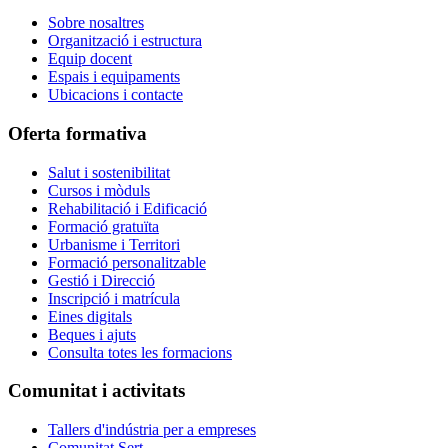
Sobre nosaltres
Organització i estructura
Equip docent
Espais i equipaments
Ubicacions i contacte
Oferta formativa
Salut i sostenibilitat
Cursos i mòduls
Rehabilitació i Edificació
Formació gratuïta
Urbanisme i Territori
Formació personalitzable
Gestió i Direcció
Inscripció i matrícula
Eines digitals
Beques i ajuts
Consulta totes les formacions
Comunitat i activitats
Tallers d'indústria per a empreses
Comunitat Sert