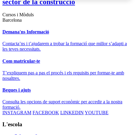
sector de la construcció
Cursos i Mòduls
Barcelona
Demana'ns Informació
Contacta’ns i t’ajudarem a trobar la formació que millor s’adapti a
les teves necessitats.
Com matricular-te
T’expliquem pas a pas el procés i els requisits per formar-te amb
nosaltres.
Beques i ajuts
Consulta les opcions de suport econòmic per accedir a la nostra
formació.
INSTAGRAM
FACEBOOK
LINKEDIN
YOUTUBE
L'escola