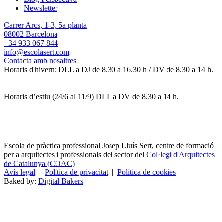
Newsletter
Carrer Arcs, 1-3, 5a planta
08002 Barcelona
+34 933 067 844
info@escolasert.com
Contacta amb nosaltres
Horaris d'hivern: DLL a DJ de 8.30 a 16.30 h / DV de 8.30 a 14 h.
Horaris d’estiu (24/6 al 11/9) DLL a DV de 8.30 a 14 h.
Escola de pràctica professional Josep Lluís Sert, centre de formació
per a arquitectes i professionals del sector del
Col·legi d'Arquitectes
de Catalunya (COAC)
Avís legal
|
Política de privacitat
|
Política de cookies
Baked by:
Digital Bakers