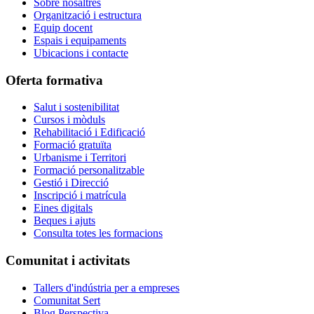
Sobre nosaltres
Organització i estructura
Equip docent
Espais i equipaments
Ubicacions i contacte
Oferta formativa
Salut i sostenibilitat
Cursos i mòduls
Rehabilitació i Edificació
Formació gratuïta
Urbanisme i Territori
Formació personalitzable
Gestió i Direcció
Inscripció i matrícula
Eines digitals
Beques i ajuts
Consulta totes les formacions
Comunitat i activitats
Tallers d'indústria per a empreses
Comunitat Sert
Blog Perspectiva