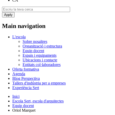
CA
Main navigation
L'escola
Sobre nosaltres
Organització i estructura
Equip docent
Espais i equipaments
Ubicacions i contacte
Entitats col·laboradores
Oferta formativa
Agenda
Blog Perspectiva
Tallers d'indústria per a empreses
Experiència Sert
Inici
Escola Sert, escola d'arquitectes
Equip docent
Oriol Marquet