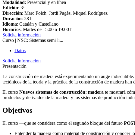
Modalidad
: Presencial y en línea
Edición
: 3ª
Dirección
: Marc Folch, Jordi Pagès, Miquel Rodríguez
Duración
: 28 h
Idioma
: Catalán y Castellano
Horarios
: Martes de 15:00 a 19:00 h
Solicita información
Curso | NSC: Sistemas semi-li...
Datos
Solicita información
Presentación
La construcción de madera está experimentando un auge indiscutible. 
tectónicos de la teoría y la práctica de la construcción de madera han 
El curso
Nuevos sistemas de construcción: madera
te mostrará cómo
productos y derivados de la madera y los sistemas de producción indu
Objetivos
El curso —que se considera como el segundo bloque del futuro
POS
Entender la madera como material de construcción y conocer lo