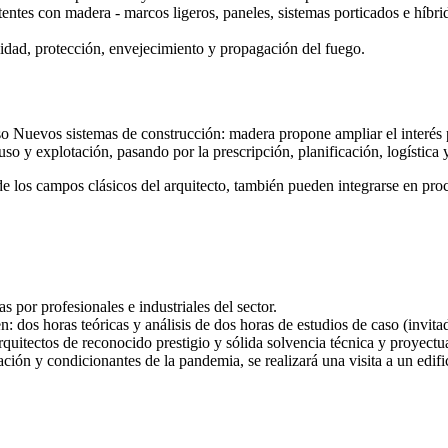
tentes con madera - marcos ligeros, paneles, sistemas porticados e híbr
lidad, protección, envejecimiento y propagación del fuego.
urso Nuevos sistemas de construcción: madera propone ampliar el interés
so y explotación, pasando por la prescripción, planificación, logística y
e los campos clásicos del arquitecto, también pueden integrarse en proce
as por profesionales e industriales del sector.
n: dos horas teóricas y análisis de dos horas de estudios de caso (invita
rquitectos de reconocido prestigio y sólida solvencia técnica y proyectua
uación y condicionantes de la pandemia, se realizará una visita a un edif