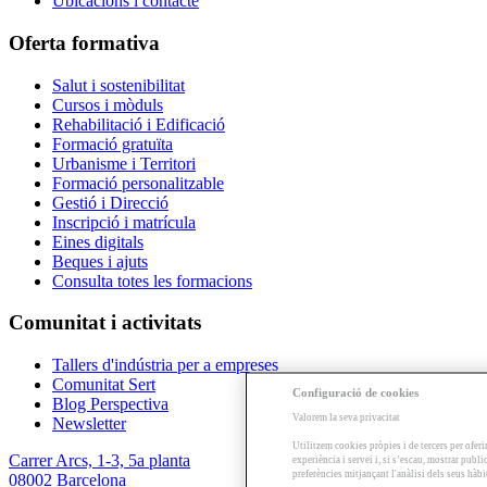
Ubicacions i contacte
Oferta formativa
Salut i sostenibilitat
Cursos i mòduls
Rehabilitació i Edificació
Formació gratuïta
Urbanisme i Territori
Formació personalitzable
Gestió i Direcció
Inscripció i matrícula
Eines digitals
Beques i ajuts
Consulta totes les formacions
Comunitat i activitats
Tallers d'indústria per a empreses
Comunitat Sert
Configuració de cookies
Blog Perspectiva
Valorem la seva privacitat
Newsletter
Utilitzem cookies pròpies i de tercers per oferi
Carrer Arcs, 1-3, 5a planta
experiència i servei i, si s’escau, mostrar publ
preferències mitjançant l'anàlisi dels seus hàb
08002 Barcelona