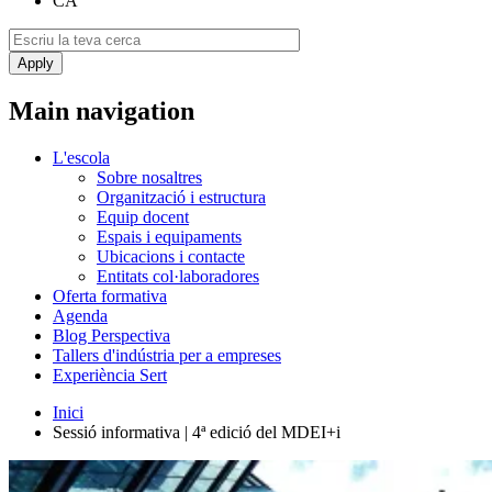
CA
Main navigation
L'escola
Sobre nosaltres
Organització i estructura
Equip docent
Espais i equipaments
Ubicacions i contacte
Entitats col·laboradores
Oferta formativa
Agenda
Blog Perspectiva
Tallers d'indústria per a empreses
Experiència Sert
Inici
Sessió informativa | 4ª edició del MDEI+i