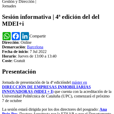
Gestión y Dirección
|
Jornades
Sesión informativa | 4ª edición del del
MDEI+i
WhatsApp
Facebook
LinkedIn
Compartir
Dirección
: Online
Demarcación
:
Barcelona
Fecha de inicio
: 7 Jul 2022
Horario
: Jueves de 13:00 a 13:40
Coste
: Gratuït
Presentación
Jornada de presentación de la 4ª edicióndel
máster en
DIRECCIÓN DE EMPRESAS INMOBILIARIAS
INNOVADORAS (MDEI + I)
que cuenta con la acreditación de la
Universidad Politécnica de Cataluña (UPC), comenzará el próximo
7 de octubre
La sesión estará dirigida por los dos directores del posgrado:
Ana
Puig-Pey
,
Doctora Arquitecta por la ETSAB y por el Departamento