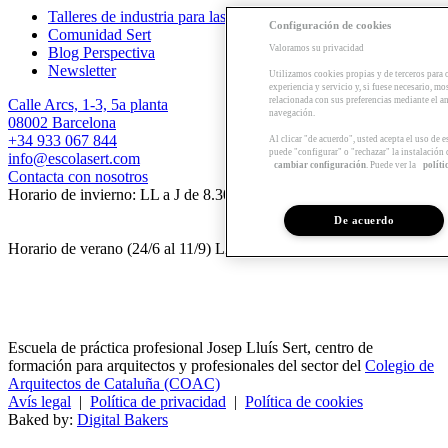
Talleres de industria para las empresas
Configuración de cookies
Comunidad Sert
Valoramos su privacidad
Blog Perspectiva
Newsletter
Utilizamos cookies propias y de terceros para 
experiencia y servicio y, si fuese necesario, mo
relacionada con sus preferencias mediante el an
Calle Arcs, 1-3, 5a planta
navegación.
08002 Barcelona
+34 933 067 844
Al clicar "de acuerdo", usted acepta el uso de 
puede "configurar" o "rechazar" la instalación
info@escolasert.com
cambiar configuración
. Puede ver la
políti
Contacta con nosotros
Horario de invierno: LL a J de 8.30 a 16.30 h / V de 8.30 a 14 h.
De acuerdo
Horario de verano (24/6 al 11/9) LL a V de 8.30 a 14 h.
Escuela de práctica profesional Josep Lluís Sert, centro de
formación para arquitectos y profesionales del sector del
Colegio de
Arquitectos de Cataluña (COAC)
Avís legal
|
Política de privacidad
|
Política de cookies
Baked by:
Digital Bakers