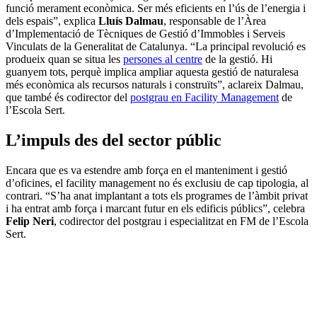
funció merament econòmica. Ser més eficients en l’ús de l’energia i
dels espais”, explica
Lluís Dalmau
, responsable de l’Àrea
d’Implementació de Tècniques de Gestió d’Immobles i Serveis
Vinculats de la Generalitat de Catalunya. “La principal revolució es
produeix quan se situa les
persones al centre
de la gestió. Hi
guanyem tots, perquè implica ampliar aquesta gestió de naturalesa
més econòmica als recursos naturals i construïts”, aclareix Dalmau,
que també és codirector del
postgrau en Facility Management
de
l’Escola Sert.
L’impuls des del sector públic
Encara que es va estendre amb força en el manteniment i gestió
d’oficines, el facility management no és exclusiu de cap tipologia, al
contrari. “S’ha anat implantant a tots els programes de l’àmbit privat
i ha entrat amb força i marcant futur en els edificis públics”, celebra
Felip Neri
, codirector del postgrau i especialitzat en FM de l’Escola
Sert.