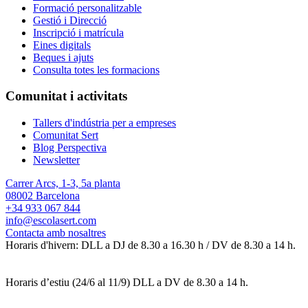
Formació personalitzable
Gestió i Direcció
Inscripció i matrícula
Eines digitals
Beques i ajuts
Consulta totes les formacions
Comunitat i activitats
Tallers d'indústria per a empreses
Comunitat Sert
Blog Perspectiva
Newsletter
Carrer Arcs, 1-3, 5a planta
08002 Barcelona
+34 933 067 844
info@escolasert.com
Contacta amb nosaltres
Horaris d'hivern: DLL a DJ de 8.30 a 16.30 h / DV de 8.30 a 14 h.
Horaris d’estiu (24/6 al 11/9) DLL a DV de 8.30 a 14 h.