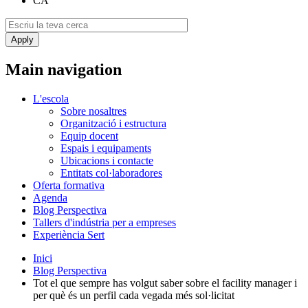
CA
Main navigation
L'escola
Sobre nosaltres
Organització i estructura
Equip docent
Espais i equipaments
Ubicacions i contacte
Entitats col·laboradores
Oferta formativa
Agenda
Blog Perspectiva
Tallers d'indústria per a empreses
Experiència Sert
Inici
Blog Perspectiva
Tot el que sempre has volgut saber sobre el facility manager i
per què és un perfil cada vegada més sol·licitat