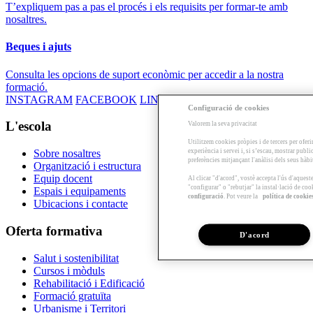
T’expliquem pas a pas el procés i els requisits per formar-te amb
nosaltres.
Beques i ajuts
Consulta les opcions de suport econòmic per accedir a la nostra
formació.
INSTAGRAM
FACEBOOK
LINKEDIN
YOUTUBE
Configuració de cookies
L'escola
Valorem la seva privacitat
Utilitzem cookies pròpies i de tercers per oferi
experiència i servei i, si s’escau, mostrar publ
Sobre nosaltres
preferències mitjançant l'anàlisi dels seus hàb
Organització i estructura
Equip docent
Al clicar "d'acord", vostè accepta l'ús d'aques
"configurar" o "rebutjar" la instal·lació de coo
Espais i equipaments
configuració
. Pot veure la
política de cookie
Ubicacions i contacte
Oferta formativa
D'acord
Salut i sostenibilitat
Cursos i mòduls
Rehabilitació i Edificació
Formació gratuïta
Urbanisme i Territori