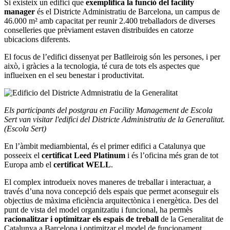
Si existeix un edifici que
exemplifica la funció del facility
manager
és el Districte Administratiu de Barcelona, un campus de
46.000 m² amb capacitat per reunir 2.400 treballadors de diverses
conselleries que prèviament estaven distribuïdes en catorze
ubicacions diferents.
El focus de l’edifici dissenyat per Batlleiroig són les persones, i per
això, i gràcies a la tecnologia, té cura de tots els aspectes que
influeixen en el seu benestar i productivitat.
Els participants del postgrau en Facility Management de Escola
Sert van visitar l'edifici del Districte Administratiu de la Generalitat.
(Escola Sert)
En l’àmbit mediambiental, és el primer edifici a Catalunya que
posseeix el
certificat Leed Platinum
i és l’oficina més gran de tot
Europa amb el
certificat WELL
.
El complex introdueix noves maneres de treballar i interactuar, a
través d’una nova concepció dels espais que permet aconseguir els
objectius de màxima eficiència arquitectònica i energètica. Des del
punt de vista del model organitzatiu i funcional, ha permès
racionalitzar i optimitzar els espais de treball
de la Generalitat de
Catalunya a Barcelona i optimitzar el model de funcionament