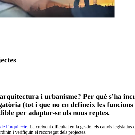
jectes
arquitectura i urbanisme? Per què s’ha inc
tòria (tot i que no en defineix les funcions n
ible per adaptar-se als nous reptes.
de l’arquitecte
. La creixent dificultat en la gestió, els canvis legislatiu
dinin i verifiquin el recorregut dels projectes.