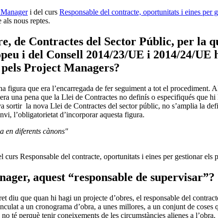
t Manager
i del curs
Responsable del contracte, oportunitats i eines per g
 als nous reptes.
e, de Contractes del Sector Públic, per la q
peu i del Consell 2014/23/UE i 2014/24/UE h
r pels Project Managers?
una figura que era l’encarregada de fer seguiment a tot el procediment. 
ra una pena que la Llei de Contractes no definís o especifiqués que hi 
va sortir la nova Llei de Contractes del sector públic, no s’amplia la def
nvi, l’obligatorietat d’incorporar aquesta figura.
a en diferents cànons
"
 curs Responsable del contracte, oportunitats i eines per gestionar els p
anager, aquest “responsable de supervisar”?
et diu que quan hi hagi un projecte d’obres, el responsable del contract
culat a un cronograma d’obra, a unes millores, a un conjunt de coses que
 no té perquè tenir coneixements de les circumstàncies alienes a l’obra.