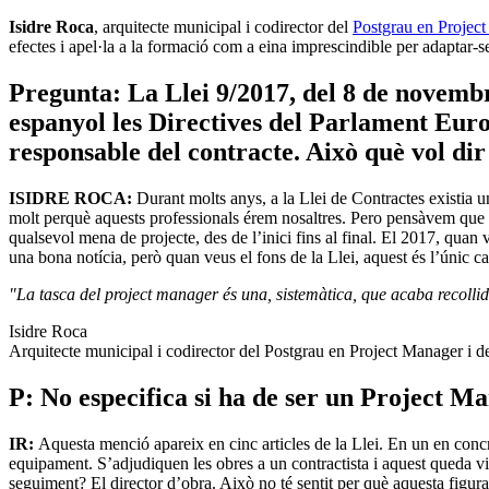
Isidre Roca
, arquitecte municipal i codirector del
Postgrau en Projec
efectes i apel·la a la formació com a eina imprescindible per adaptar-se
Pregunta: La Llei 9/2017, del 8 de novembr
espanyol les Directives del Parlament Euro
responsable del contracte. Això què vol di
ISIDRE ROCA:
Durant molts anys, a la Llei de Contractes existia 
molt perquè aquests professionals érem nosaltres. Pero pensàvem que e
qualsevol mena de projecte, des de l’inici fins al final. El 2017, quan 
una bona notícia, però quan veus el fons de la Llei, aquest és l’únic ca
"La
tasca del project manager és una, sistemàtica, que acaba recollid
Isidre Roca
Arquitecte municipal i codirector del Postgrau en Project Manager i del
P: No especifica si ha de ser un Project M
IR:
Aquesta menció apareix en cinc articles de la Llei. En un en concr
equipament. S’adjudiquen les obres a un contractista i aquest queda vin
seguiment? El director d’obra. Això no té sentit per què aquesta figura