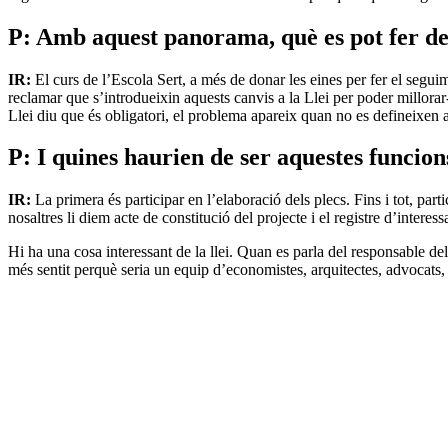
P: Amb aquest panorama, què es pot fer des
IR:
El curs de l’Escola Sert, a més de donar les eines per fer el seg
reclamar que s’introdueixin aquests canvis a la Llei per poder millorar
Llei diu que és obligatori, el problema apareix quan no es defineixen 
P: I quines haurien de ser aquestes funcion
IR:
La primera és participar en l’elaboració dels plecs. Fins i tot, pa
nosaltres li diem acte de constitució del projecte i el registre d’interessa
Hi ha una cosa interessant de la llei. Quan es parla del responsable del
més sentit perquè seria un equip d’economistes, arquitectes, advocats, i