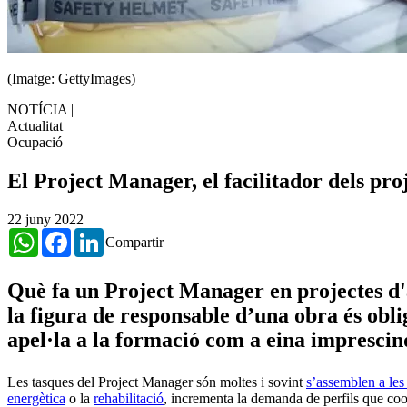
(Imatge: GettyImages)
NOTÍCIA
|
Actualitat
Ocupació
El Project Manager, el facilitador dels pro
22 juny 2022
WhatsApp
Facebook
LinkedIn
Compartir
Què fa un Project Manager en projectes d'
la figura de responsable d’una obra és obliga
apel·la a la formació com a eina imprescind
Les tasques del Project Manager són moltes i sovint
s’assemblen a les 
energètica
o la
rehabilitació
, incrementa la demanda de perfils que coor