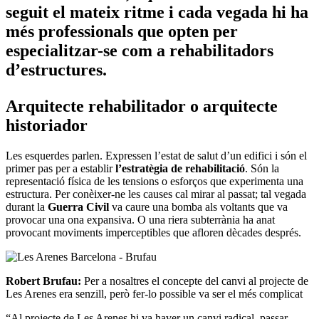
seguit el mateix ritme i cada vegada hi ha
més professionals que opten per
especialitzar-se com a rehabilitadors
d’estructures.
Arquitecte rehabilitador o arquitecte
historiador
Les esquerdes parlen. Expressen l’estat de salut d’un edifici i són el
primer pas per a establir
l’estratègia de rehabilitació
. Són la
representació física de les tensions o esforços que experimenta una
estructura. Per conèixer-ne les causes cal mirar al passat; tal vegada
durant la
Guerra Civil
va caure una bomba als voltants que va
provocar una ona expansiva. O una riera subterrània ha anat
provocant moviments imperceptibles que afloren dècades després.​
Robert Brufau:
Per a nosaltres el concepte del canvi al projecte de
Les Arenes era senzill, però fer-lo possible va ser el més complicat
“Al projecte de Les Arenes hi va haver un canvi radical, passar