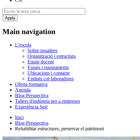
CA
Main navigation
L'escola
Sobre nosaltres
Organització i estructura
Equip docent
Espais i equipaments
Ubicacions i contacte
Entitats col·laboradores
Oferta formativa
Agenda
Blog Perspectiva
Tallers d'indústria per a empreses
Experiència Sert
Inici
Blog Perspectiva
​Rehabilitar estructures, preservar el patrimoni