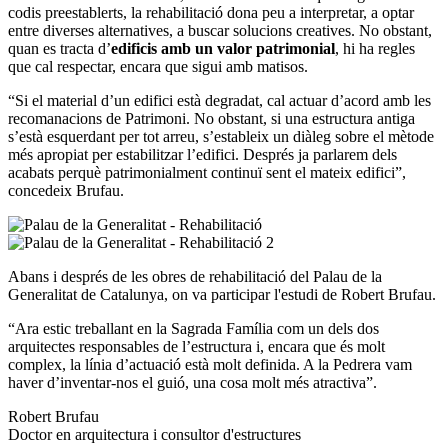
codis preestablerts, la rehabilitació dona peu a interpretar, a optar
entre diverses alternatives, a buscar solucions creatives. No obstant,
quan es tracta d’
edificis amb un valor patrimonial
, hi ha regles
que cal respectar, encara que sigui amb matisos.
“Si el material d’un edifici està degradat, cal actuar d’acord amb les
recomanacions de Patrimoni. No obstant, si una estructura antiga
s’està esquerdant per tot arreu, s’estableix un diàleg sobre el mètode
més apropiat per estabilitzar l’edifici. Després ja parlarem dels
acabats perquè patrimonialment continuï sent el mateix edifici”,
concedeix Brufau.
Abans i després de les obres de rehabilitació del Palau de la
Generalitat de Catalunya, on va participar l'estudi de Robert Brufau.
“Ara estic treballant en la Sagrada Família com un dels dos
arquitectes responsables de l’estructura i, encara que és molt
complex, la línia d’actuació està molt definida. A la Pedrera vam
haver d’inventar-nos el guió, una cosa molt més atractiva”.
Robert Brufau
Doctor en arquitectura i consultor d'estructures