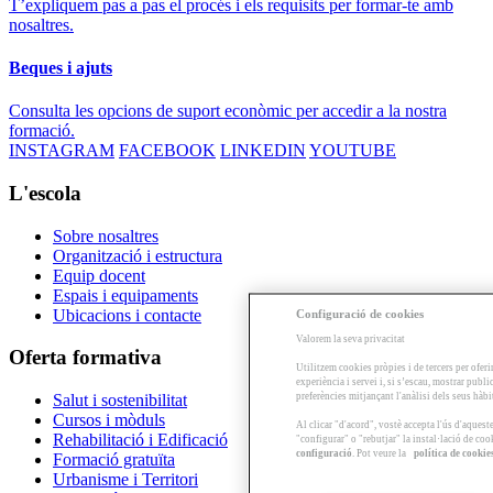
T’expliquem pas a pas el procés i els requisits per formar-te amb
nosaltres.
Beques i ajuts
Consulta les opcions de suport econòmic per accedir a la nostra
formació.
INSTAGRAM
FACEBOOK
LINKEDIN
YOUTUBE
L'escola
Sobre nosaltres
Organització i estructura
Equip docent
Espais i equipaments
Ubicacions i contacte
Configuració de cookies
Valorem la seva privacitat
Oferta formativa
Utilitzem cookies pròpies i de tercers per oferi
experiència i servei i, si s’escau, mostrar publ
preferències mitjançant l'anàlisi dels seus hàb
Salut i sostenibilitat
Cursos i mòduls
Al clicar "d'acord", vostè accepta l'ús d'aques
Rehabilitació i Edificació
"configurar" o "rebutjar" la instal·lació de coo
configuració
. Pot veure la
política de cookie
Formació gratuïta
Urbanisme i Territori