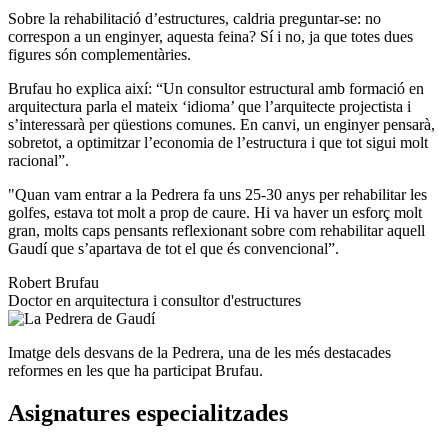
Sobre la rehabilitació d’estructures, caldria preguntar-se: no
correspon a un enginyer, aquesta feina? Sí i no, ja que totes dues
figures són complementàries.
Brufau ho explica així: “Un consultor estructural amb formació en
arquitectura parla el mateix ‘idioma’ que l’arquitecte projectista i
s’interessarà per qüestions comunes. En canvi, un enginyer pensarà,
sobretot, a optimitzar l’economia de l’estructura i que tot sigui molt
racional”.
"Quan vam entrar a la Pedrera fa uns 25-30 anys per rehabilitar les
golfes, estava tot molt a prop de caure. Hi va haver un esforç molt
gran, molts caps pensants reflexionant sobre com rehabilitar aquell
Gaudí que s’apartava de tot el que és convencional”.
Robert Brufau
Doctor en arquitectura i consultor d'estructures
Imatge dels desvans de la Pedrera, una de les més destacades
reformes en les que ha participat Brufau.
Asignatures especialitzades