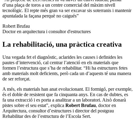
d’una plaça de toros a un centre comercial del màxim nivell
tecnològic. El repte més gran va ser excavar sis soterranis i mantenir
apuntalada la façana perquè no caigués”
Robert Brufau
Doctor en arquitectura i consultor d'estructures
La rehabilitació, una pràctica creativa
Una vegada fet el diagnòstic, aclarides les causes i definides les
pautes d’intervenció, cal centrar l’atenció en els materials que
formen l’estructura que s’ha de rehabilitar. “Hi ha estructures fetes
amb materials molt deficients, però cada un d’aquests té una manera
de ser reforçat.
A més, els materials han anat evolucionant. El formigó, per exemple,
és el doble de resistent que fa cinquanta anys. En cas de dubtes, es
fa una extracció i es porta a analitzar a un laboratori. Això donarà
pistes sobre el seu estat”, explica
Robert Brufau
, doctor en
Arquitectura, consultor d’estructures i director del postgrau
Rehabilitar des de l’estructura de l’Escola Sert.