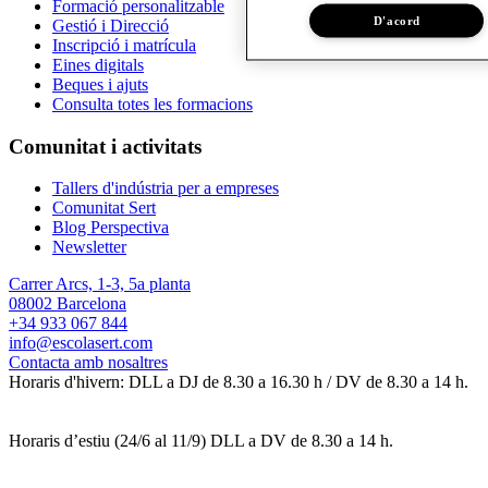
Formació personalitzable
D'acord
Gestió i Direcció
Inscripció i matrícula
Eines digitals
Beques i ajuts
Consulta totes les formacions
Comunitat i activitats
Tallers d'indústria per a empreses
Comunitat Sert
Blog Perspectiva
Newsletter
Carrer Arcs, 1-3, 5a planta
08002 Barcelona
+34 933 067 844
info@escolasert.com
Contacta amb nosaltres
Horaris d'hivern: DLL a DJ de 8.30 a 16.30 h / DV de 8.30 a 14 h.
Horaris d’estiu (24/6 al 11/9) DLL a DV de 8.30 a 14 h.