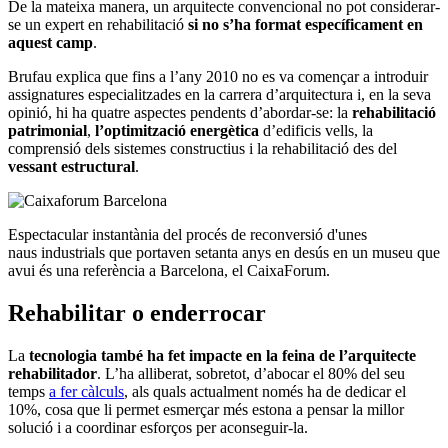
De la mateixa manera, un arquitecte convencional no pot considerar-
se un expert en rehabilitació
si no s’ha format específicament en
aquest camp
.
Brufau explica que fins a l’any 2010 no es va començar a introduir
assignatures especialitzades en la carrera d’arquitectura i, en la seva
opinió, hi ha quatre aspectes pendents d’abordar-se: la
rehabilitació
patrimonial
,
l’optimització energètica
d’edificis vells, la
comprensió dels sistemes constructius i la rehabilitació des del
vessant estructural
.
Espectacular instantània del procés de reconversió d'unes
naus industrials que portaven setanta anys en desús en un museu que
avui és una referència a Barcelona, el CaixaForum.
Rehabilitar o enderrocar
La
tecnologia també ha fet impacte en la feina de l’arquitecte
rehabilitador
. L’ha alliberat, sobretot, d’abocar el 80% del seu
temps
a fer càlculs
, als quals actualment només ha de dedicar el
10%, cosa que li permet esmerçar més estona a pensar la millor
solució i a coordinar esforços per aconseguir-la.