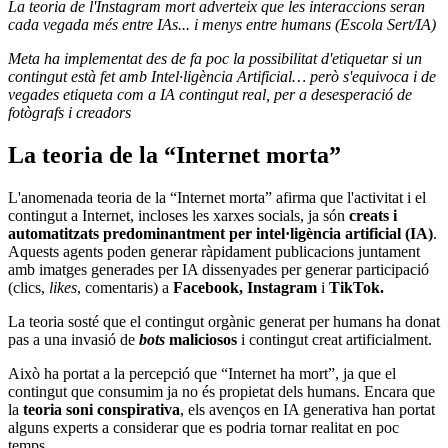
La teoria de l'Instagram mort adverteix que les interaccions seran
cada vegada més entre IAs... i menys entre humans (Escola Sert/IA)
Meta ha implementat des de fa poc la possibilitat d'etiquetar si un
contingut està fet amb Intel·ligència Artificial… però s'equivoca i de
vegades etiqueta com a IA contingut real, per a desesperació de
fotògrafs i creadors
La teoria de la “Internet morta”
L'anomenada teoria de la “Internet morta” afirma que l'activitat i el
contingut a Internet, incloses les xarxes socials, ja són
creats i
automatitzats predominantment per intel·ligència artificial (IA)
.
Aquests agents poden generar ràpidament publicacions juntament
amb imatges generades per IA dissenyades per generar participació
(clics,
likes
, comentaris) a
Facebook, Instagram
i
TikTok.
La teoria sosté que el contingut orgànic generat per humans ha donat
pas a una invasió de
bots
maliciosos
i contingut creat artificialment.
Això ha portat a la percepció que “Internet ha mort”, ja que el
contingut que consumim ja no és propietat dels humans. Encara que
la
teoria soni conspirativa
, els avenços en IA generativa han portat
alguns experts a considerar que es podria tornar realitat en poc
temps.