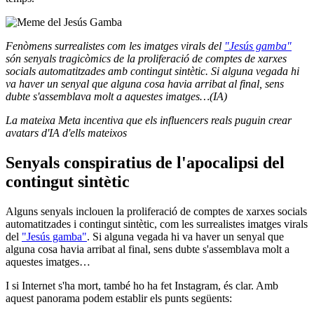
Fenòmens surrealistes com les imatges virals del
"Jesús gamba"
són senyals tragicòmics de la proliferació de comptes de xarxes
socials automatitzades amb contingut sintètic. Si alguna vegada hi
va haver un senyal que alguna cosa havia arribat al final, sens
dubte s'assemblava molt a aquestes imatges…(IA)
La mateixa Meta incentiva que els influencers reals puguin crear
avatars d'IA d'ells mateixos
Senyals conspiratius de l'apocalipsi del
contingut sintètic
Alguns senyals inclouen la proliferació de comptes de xarxes socials
automatitzades i contingut sintètic, com les surrealistes imatges virals
del
"Jesús gamba"
. Si alguna vegada hi va haver un senyal que
alguna cosa havia arribat al final, sens dubte s'assemblava molt a
aquestes imatges…
I si Internet s'ha mort, també ho ha fet Instagram, és clar. Amb
aquest panorama podem establir els punts següents: