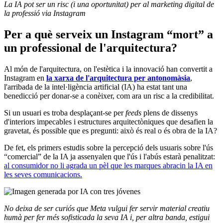
La IA pot ser un risc (i una oportunitat) per al marketing digital de
la professió via Instagram
Per a què serveix un Instagram “mort” a
un professional de l'arquitectura?
Al món de l'arquitectura, on l'estètica i la innovació han convertit a
Instagram en
la xarxa de l'arquitectura per antonomàsia
,
l'arribada de la intel·ligència artificial (IA) ha estat tant una
benedicció per donar-se a conèixer, com ara un risc a la credibilitat.
Si un usuari es troba desplaçant-se per
feeds
plens de dissenys
d'interiors impecables i estructures arquitectòniques que desafien la
gravetat, és possible que es pregunti: això és real o és obra de la IA?
De fet, els primers estudis sobre la percepció dels usuaris sobre l'ús
“comercial” de la IA ja assenyalen que l'ús i l'abús estarà penalitzat:
al consumidor no li agrada un pèl que les marques abracin la IA en
les seves comunicacions.
No deixa de ser curiós que Meta vulgui fer servir material creatiu
humà per fer més sofisticada la seva IA i, per altra banda, estigui