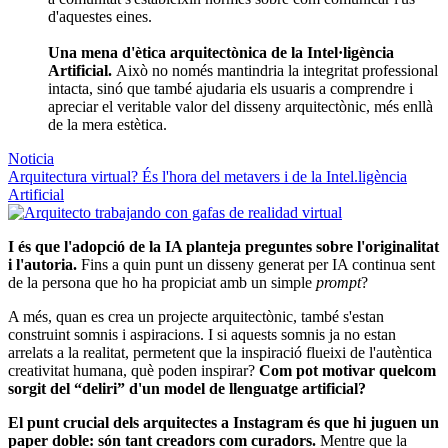
d'aquestes eines.
Una mena d'ètica arquitectònica de la Intel·ligència
Artificial.
Això no només mantindria la integritat professional
intacta, sinó que també ajudaria els usuaris a comprendre i
apreciar el veritable valor del disseny arquitectònic, més enllà
de la mera estètica.
Noticia
Arquitectura virtual? És l'hora del metavers i de la Intel.ligència
Artificial
I és que l'adopció de la IA planteja preguntes sobre l'originalitat
i l'autoria.
Fins a quin punt un disseny generat per IA continua sent
de la persona que ho ha propiciat amb un simple
prompt
?
A més, quan es crea un projecte arquitectònic, també s'estan
construint somnis i aspiracions. I si aquests somnis ja no estan
arrelats a la realitat, permetent que la inspiració flueixi de l'autèntica
creativitat humana, què poden inspirar?
Com pot motivar quelcom
sorgit del “deliri” d'un model de llenguatge artificial?
El punt crucial dels arquitectes a Instagram és que hi juguen un
paper doble: són tant creadors com curadors.
Mentre que la