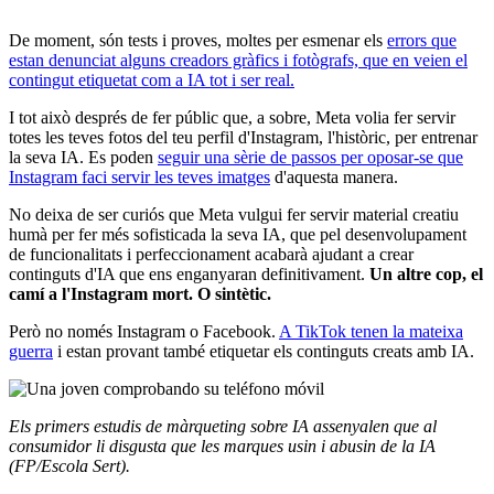
De moment, són tests i proves, moltes per esmenar els
errors que
estan denunciat alguns creadors gràfics i fotògrafs, que en veien el
contingut etiquetat com a IA tot i ser real.
I tot això després de fer públic que, a sobre, Meta volia fer servir
totes les teves fotos del teu perfil d'Instagram, l'històric, per entrenar
la seva IA. Es poden
seguir una sèrie de passos per oposar-se que
Instagram faci servir les teves imatges
d'aquesta manera.
No deixa de ser curiós que Meta vulgui fer servir material creatiu
humà per fer més sofisticada la seva IA, que pel desenvolupament
de funcionalitats i perfeccionament acabarà ajudant a crear
continguts d'IA que ens enganyaran definitivament.
Un altre cop, el
camí a l'Instagram mort. O sintètic.
Però no només Instagram o Facebook.
A TikTok tenen la mateixa
guerra
i estan provant també etiquetar els continguts creats amb IA.
Els primers estudis de màrqueting sobre IA assenyalen que al
consumidor li disgusta que les marques usin i abusin de la IA
(FP/Escola Sert).