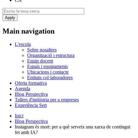
CA
Main navigation
L'escola
Sobre nosaltres
Organització i estructura
Equip docent
Espais i equipaments
Ubicacions i contacte
Entitats col·laboradores
Oferta formativa
Agenda
Blog Perspectiva
Tallers d'indústria per a empreses
Experiència Sert
Inici
Blog Perspectiva
Instagram és mort: per a què serveix una xarxa de contingut
fet amb IA?