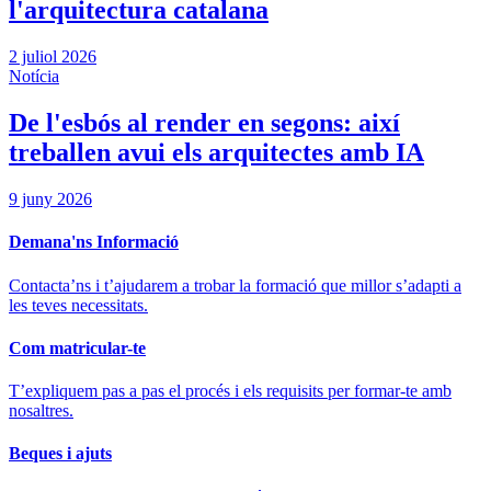
l'arquitectura catalana
2 juliol 2026
Notícia
De l'esbós al render en segons: així
treballen avui els arquitectes amb IA
9 juny 2026
Demana'ns Informació
Contacta’ns i t’ajudarem a trobar la formació que millor s’adapti a
les teves necessitats.
Com matricular-te
T’expliquem pas a pas el procés i els requisits per formar-te amb
nosaltres.
Beques i ajuts