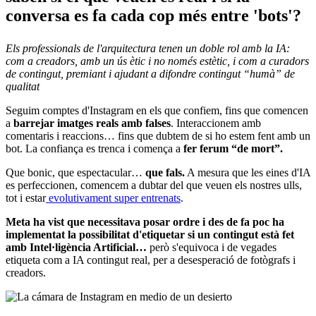
conversa es fa cada cop més entre 'bots'?
Els professionals de l'arquitectura tenen un doble rol amb la IA:
com a creadors, amb un ús ètic i no només estètic, i com a curadors
de contingut, premiant i ajudant a difondre contingut “humà” de
qualitat
Seguim comptes d'Instagram en els que confiem, fins que comencen
a
barrejar imatges reals amb falses
. Interaccionem amb
comentaris i reaccions… fins que dubtem de si ho estem fent amb un
bot. La confiança es trenca i comença a
fer ferum “de mort”.
Que bonic, que espectacular…
que fals.
A mesura que les eines d'IA
es perfeccionen, comencem a dubtar del que veuen els nostres ulls,
tot i estar
evolutivament super entrenats
.
Meta ha vist que necessitava posar ordre i des de fa poc ha
implementat la possibilitat d'etiquetar si un contingut està fet
amb Intel·ligència Artificial…
però s'equivoca i de vegades
etiqueta com a IA contingut real, per a desesperació de fotògrafs i
creadors.