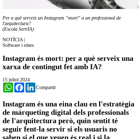
Per a què serveix un Instagram “mort” a un professional de
l'arquitectura?
(Escola Sert/IA)
NOTÍCIA
|
Software i eines
Instagram és mort: per a què serveix una
xarxa de contingut fet amb IA?
15 juliol 2024
WhatsApp
Facebook
LinkedIn
Compartir
Instagram és una eina clau en l'estratègia
de màrqueting digital dels professionals
de l'arquitectura però, quin sentit té
seguir fent-la servir si els usuaris no
saben si el que veuen és real i si la