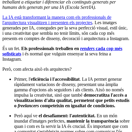
treballant a etiquetar i diferenciar els continguts generats per
humans dels generats per una IA (Escola Sert/IA).
La IA està transformant la manera com els professionals de
l'arquitectura visualitzen i presenten els projectes
. Les imatges
generades per IA, conegudes per la seva perfecció visual, estil únic,
i una creativitat que sembla no tenir límits, són cada cop més
presents en comptes de disseny, decoració i arquitectura a Instagram.
És un fet.
Els professionals treballen en
renders
cada cop més
sofisticats
i és normal que vulguin ensenyar la seva feina a
Instagram.
Però, com afecta això els arquitectes?
Primer, l'
eficiència i l'accessibilitat
. La IA permet generar
ràpidament variacions de disseny, presentant una àmplia
gamma d'opcions als seguidors i als clients. Això no només
impulsa la creativitat, sinó que també
democratitza l'accés a
visualitzacions d'alta qualitat, permetent que petits estudis
o
freelancers
competeixin en igualtat de condicions.
Però aquí ve
el desafiament: l'autenticitat.
En un món
inundat d'imatges perfectes,
mantenir la transparència
sobre
quan i com es fa servir la IA és crucial. És important que com
a comunitat s'estableixin normes sobre com comunicar l'ús