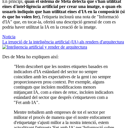
En principi,
quan el sistema de Meta detecta que s'han utilitzat
eines d'intel·ligència artificial per crear una imatge, o quan els
usuaris indiquin que han utilitzat eines d'IA en la composició (si
és que ho volen fer)
, l'etiqueta inclourà una nota de "Informació
d'IA" que, en tocar-la, oferirà una descripció general de com es
podria haver utilitzat la IA en la creació de la imatge.
Noticia
La irrupció de la inteligència artificial (IA) als renders d'arquitectura
Des de Meta ho expliquen així:
"
Hem descobert que les nostres etiquetes basades en
indicadors d'IA estàndard del sector no sempre
coincidien amb les expectatives de la gent i no sempre
proporcionaven prou context. Per exemple, alguns
continguts que incloïen modificacions menors
mitjançant IA, com a eines de retoc, incloïen indicadors
estàndard del sector que després s'etiquetaven com a
"Fet amb IA".
Mentre treballem amb empreses de tot el sector per
millorar el procés de manera que el nostre enfocament
d'etiquetatge s'ajusti millor a la nostra intenció, estem
actualitzant l'etiqueta 'Fet amb IA' per 'Informació sobre