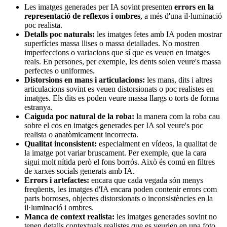
Les imatges generades per IA sovint presenten
errors en la
representació de reflexos i ombres
, a més d'una il·luminació
poc realista.
Detalls poc naturals:
les imatges fetes amb IA poden mostrar
superfícies massa llises o massa detallades. No mostren
imperfeccions o variacions que sí que es veuen en imatges
reals. En persones, per exemple, les dents solen veure's massa
perfectes o uniformes.
Distorsions en mans i articulacions:
les mans, dits i altres
articulacions sovint es veuen distorsionats o poc realistes en
imatges. Els dits es poden veure massa llargs o torts de forma
estranya.
Caiguda poc natural de la roba:
la manera com la roba cau
sobre el cos en imatges generades per IA sol veure's poc
realista o anatòmicament incorrecta.
Qualitat inconsistent:
especialment en vídeos, la qualitat de
la imatge pot variar bruscament. Per exemple, que la cara
sigui molt nítida però el fons borrós. Això és comú en filtres
de xarxes socials generats amb IA.
Errors i artefactes:
encara que cada vegada són menys
freqüents, les imatges d'IA encara poden contenir errors com
parts borroses, objectes distorsionats o inconsistències en la
il·luminació i ombres.
Manca de context realista:
les imatges generades sovint no
tenen detalls contextuals realistes que es veurien en una foto