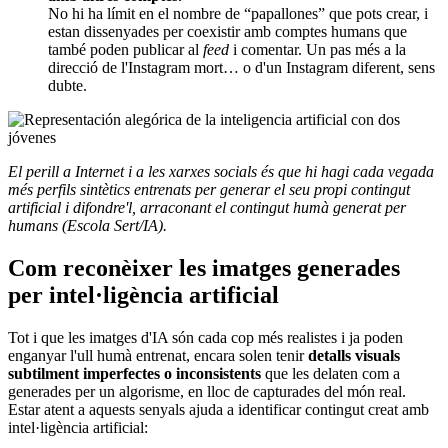
No hi ha límit en el nombre de “papallones” que pots crear, i
estan dissenyades per coexistir amb comptes humans que
també poden publicar al
feed
i comentar. Un pas més a la
direcció de l'Instagram mort… o d'un Instagram diferent, sens
dubte.
El perill a Internet i a les xarxes socials és que hi hagi cada vegada
més perfils sintètics entrenats per generar el seu propi contingut
artificial i difondre'l, arraconant el contingut humà generat per
humans (Escola Sert/IA).
Com reconèixer les imatges generades
per intel·ligència artificial
Tot i que les imatges d'IA són cada cop més realistes i ja poden
enganyar l'ull humà entrenat, encara solen tenir
detalls visuals
subtilment imperfectes o inconsistents
que les delaten com a
generades per un algorisme, en lloc de capturades del món real.
Estar atent a aquests senyals ajuda a identificar contingut creat amb
intel·ligència artificial: