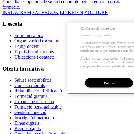
Consulta les opcions de suport econòmic per accedir a la nostra
formació.
INSTAGRAM
FACEBOOK
LINKEDIN
YOUTUBE
L'escola
Configuració de cookies
Sobre nosaltres
Valorem la seva privacitat
Organització i estructura
Utilitzem cookies pròpies i de tercers per oferi
Equip docent
experiència i servei i, si s’escau, mostrar publ
Espais i equipaments
preferències mitjançant l'anàlisi dels seus hàb
Ubicacions i contacte
Al clicar "d'acord", vostè accepta l'ús d'aques
"configurar" o "rebutjar" la instal·lació de coo
configuració
. Pot veure la
política de cookie
Oferta formativa
Salut i sostenibilitat
D'acord
Cursos i mòduls
Rehabilitació i Edificació
Formació gratuïta
Urbanisme i Territori
Formació personalitzable
Gestió i Direcció
Inscripció i matrícula
Eines digitals
Beques i ajuts
Consulta totes les formacions