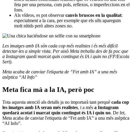
feta per una persona, com pols, reflexos, o imperfeccions en el
fons.
Als vídeos, es pot observar
canvis bruscos en la qualitat
:
especialment a la cara, per exemple que els ulls apareguin
molt nítids però altres zones no.
Les imatges amb IA són cada cop més realistes i és més difícil
detectar-les a simple vista. Per això Meta treballa des de fa poc que
a Instagram quedi marcat quin contingut és IA i quin no (FP/Escola
Sert).
Meta acaba de canviar l'etiqueta de “Fet amb IA” a una més
asèptica “AI Info”
Meta fica mà a la IA, però poc
Tota aquesta atenció als detalls ja no importarà tant perquè
cada cop
les imatges amb IA seran més realistes
, i a més
a Instagram
quedarà acotat i marcat quin contingut és IA i quin no
. De fet,
Meta acaba de canviar l'etiqueta de “Fet amb IA” a una més asèptica
“AI Info”.