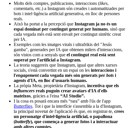
Molts dels comptes, publicacions, interaccions (
likes
,
comentaris, etc.) a Instagram són creades i automatitzades per
bots i intel·ligència artificial generativa, en lloc de persones
reals.
Això ha portat a la percepció que
Instagram ja no és un
espai dominat per contingut generat per humans
, sinó que
cada vegada més està sent envaït per contingut sintètic creat
per IA.
Exemples com les imatges virals i ultrafrikis del "Jesús
gamba", generades per IA que obtenen milers d'interaccions,
són vistos com a senyals que
el contingut real està sent
superat per l'artificial a Instagram.
La teoria suggereix que Instagram, igual que altres xarxes
socials, s'està convertint en un espai on les
interaccions i
l'
engagement
cada vegada més són generats per
bots
i
agents d'IA, en lloc d'usuaris humans.
La pròpia Meta, propietària d'Instagram,
incentiva que els
influencers
reals puguin crear avatars d'IA d'ells
mateixos
, gràcies a l'eina
“AI Studio”.
I la cosa es posarà encara més “rara” amb l'ús de l'app
Butterflies
. Tot i que la interfície s'assembla a la d'Instagram,
la principal novetat de l'aplicació és que, en registrar-te,
crees
un personatge d'intel·ligència artificial, o papallona
(
butterfly
), que comença a generar fotos i a interactuar
amb altres comptes.