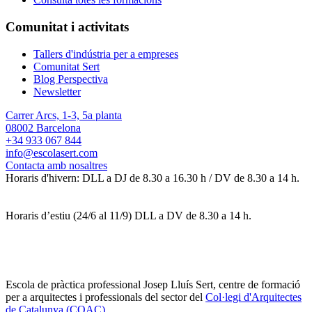
Comunitat i activitats
Tallers d'indústria per a empreses
Comunitat Sert
Blog Perspectiva
Newsletter
Carrer Arcs, 1-3, 5a planta
08002 Barcelona
+34 933 067 844
info@escolasert.com
Contacta amb nosaltres
Horaris d'hivern: DLL a DJ de 8.30 a 16.30 h / DV de 8.30 a 14 h.
Horaris d’estiu (24/6 al 11/9) DLL a DV de 8.30 a 14 h.
Escola de pràctica professional Josep Lluís Sert, centre de formació
per a arquitectes i professionals del sector del
Col·legi d'Arquitectes
de Catalunya (COAC)