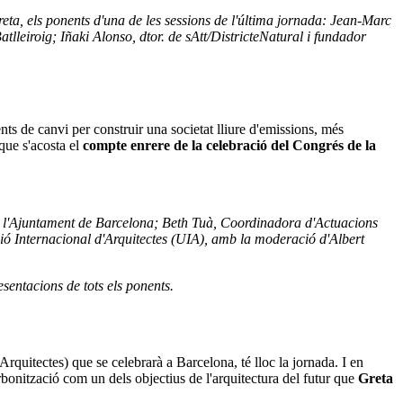
eta, els ponents d'una de les sessions de l'última jornada: Jean-Marc
tlleiroig; Iñaki Alonso, dtor. de sAtt/DistricteNatural i fundador
ents de canvi per construir una societat lliure d'emissions, més
 que s'acosta el
compte enrere de la celebració del Congrés de la
de l'Ajuntament de Barcelona; Beth Tuà, Coordinadora d'Actuacions
ió Internacional d'Arquitectes (UIA), amb la moderació d'Albert
sentacions de tots els ponents.
rquitectes) que se celebrarà a Barcelona, ​​té lloc la jornada. I en
bonització com un dels objectius de l'arquitectura del futur que
Greta