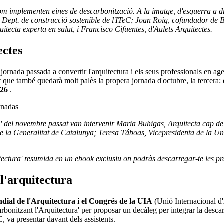
om implementen eines de descarbonització. A la imatge, d'esquerra a dr
l Dept. de construcció sostenible de l'ITeC; Joan Roig, cofundador de Ba
ecta experta en salut, i Francisco Cifuentes, d'Aulets Arquitectes.
ectes
 jornada passada a convertir l'arquitectura i els seus professionals en ag
xt que també quedarà molt palès la propera jornada d'octubre, la tercera:
026
.
ra' del novembre passat van intervenir Maria Buhigas, Arquitecta cap 
de la Generalitat de Catalunya; Teresa Táboas, Vicepresidenta de la Un
ectura' resumida en un ebook exclusiu on podràs descarregar-te les pre
 l'arquitectura
dial de l'Arquitectura i el Congrés de la UIA
(Unió Internacional d'A
bonitzant l'Arquitectura' per proposar un decàleg per integrar la descar
, va presentar davant dels assistents.