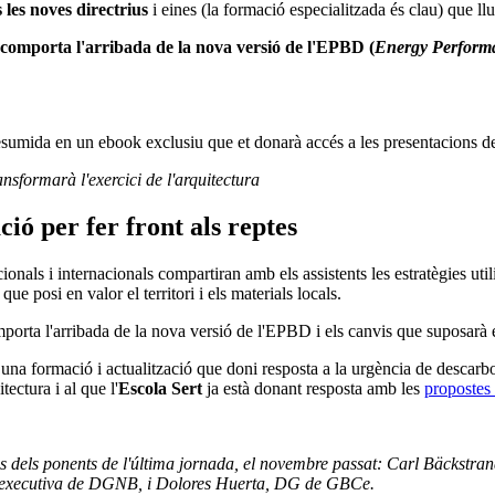
 les noves directrius
i eines (la formació especialitzada és clau) que ll
 comporta l'arribada de la nova versió de l'EPBD (
Energy Performa
 resumida en un ebook exclusiu que et donarà accés a les presentacions de
ansformarà l'exercici de l'arquitectura
ció per fer front als reptes
onals i internacionals compartiran amb els assistents les estratègies uti
e posi en valor el territori i els materials locals.
mporta l'arribada de la nova versió de l'EPBD i els canvis que suposarà e
 una formació i actualització que doni resposta a la urgència de descarbo
tectura i al que l'
Escola Sert
ja està donant resposta amb les
propostes
uns dels ponents de l'última jornada, el novembre passat: Carl Bäckstr
a. executiva de DGNB, i Dolores Huerta, DG de GBCe.