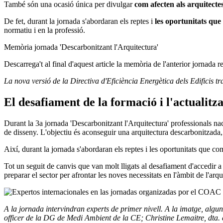
També són una ocasió única per divulgar
com afecten als arquitectes
De fet, durant la jornada s'abordaran els reptes i
les oportunitats que
normatiu i en la professió.
Memòria jornada 'Descarbonitzant l'Arquitectura'
Descarrega't al final d'aquest article la memòria de l'anterior jornada
La nova versió de la Directiva d'Eficiència Energètica dels Edificis tr
El desafiament de la formació i l'actualitza
Durant la 3a jornada 'Descarbonitzant l'Arquitectura' professionals naci
de disseny. L'objectiu és aconseguir una arquitectura descarbonitzada, qu
Així, durant la jornada s'abordaran els reptes i les oportunitats que co
Tot un seguit de canvis que van molt lligats al desafiament d'accedir a
preparar el sector per afrontar les noves necessitats en l'àmbit de l'arqui
A la jornada intervindran experts de primer nivell. A la imatge, alg
officer de la DG de Medi Ambient de la CE; Christine Lemaitre, dt