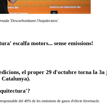
rnada 'Descarbonitzant l'Arquitectura'.
ura' escalfa motors... sense emissions!
edicions, el proper 29 d'octubre torna la 3a
e Catalunya).
rquitectura'?
s responsable del 40% de les emissions de gasos d'efecte hivernacle.