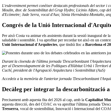
L'esdeveniment permet conèixer destacats professionals del sector i c
Moulin, dtor. de Sostenibilitat del Grup Hydro; Licinio Alfaro, cap de
d'Ecòmetre; Jade Serra, vocal d'Aus; Sònia Hernández-Montaño, arquit
Congrés de la Unió Internacional d'Arquit
Per això Costa va animar els assistents durant la sessió inaugural de la
saludable i sostenible. I va aprofitar per recordar tot això en un conte
Unió Internacional d'Arquitectes
, que tindrà lloc a
Barcelona el 2
Durant la cloenda de l'última jornada 'Descarbonitzant l'Arquitectu
per al Desenvolupament de les Polítiques d'Hàbitat Urbà i Territori 
Cuchí, president de l'Agrupació Arquitectura i Sostenibilitat (AuS)
Accedeix a la memòria de l'anterior jornada 'Descarbonitzant l'Arquit
Decàleg per integrar la descarbonització a
Precisament amb aquesta fita del 2026 al cap, amb la
Capitalitat Mun
aquesta direcció, des del COAC es va aprofitar l'última jornada 'Descar
Tresserra
, vocal de sostenibilitat, Innovació i Internacional del COAC