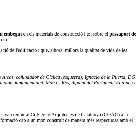
ni embegut
en els materials de construcció i tot sobre el
passaport de
cció.
ció de l'edificació i que, alhora, millora la qualitat de vida de les
 Arcas, cofundador de Cíclica (esquerra); Ignacio de la Puerta, DG
a imatge, juntament amb Marcos Ros, diputat del Parlament Europeu i
 es van reunir al Col·legi d'Arquitectes de Catalunya (COAC) a la
transformació cap a un món construït de manera més respectuosa amb el