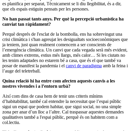
es planifica per separat, Tècnicament se li diu llegibilitat, és a dir,
que els espais estiguin pensats per les persones.
No han passat tants anys. Per què la percepció urbanística ha
canviat tan ràpidament?
Perquè després de l'esclat de la bombolla, ens ha sobrevingut una
crisi climàtica i s'han agreujat les desigualtats socioeconòmiques que
ja teniem, just quan realment comencem a ser conscients de
l’emergència climàtica. Un canvi que cada vegada serà més evident,
amb climes extrems, estius més llargs, més calor… Si les ciutats no
les tenim adaptades no estarem bé a casa, que és el que també va
posar de manifest la pandemia i el
canvi de paradigma
amb la feina i
l’auge del teletreball.
Quina relació hi ha entre com afecten aquests canvis a les
nostres vivendes i a l’entorn urbà?
Així com dins de casa hem de tenir uns criteris mínims
d’habitabilitat, també cal entendre la necessitat que l’espai públic
sigui un espai que podem habitar, que sigui social, no una simple
zona per anar d’un lloc a l’altre. Cal traspassar aquestes demandes
qualitatives també a l'espai públic, perquè és on habitem com a
col.lectiu.