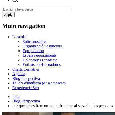
CA
Main navigation
L'escola
Sobre nosaltres
Organització i estructura
Equip docent
Espais i equipaments
Ubicacions i contacte
Entitats col·laboradores
Oferta formativa
Agenda
Blog Perspectiva
Tallers d'indústria per a empreses
Experiència Sert
Inici
Blog Perspectiva
Per què necessitem un nou urbanisme al servei de les persones