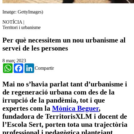
Imatge: GettyImages)
NOTÍCIA
|
Territori i urbanisme
Per què necessitem un nou urbanisme al
servei de les persones
8 març 2023
WhatsApp
Facebook
LinkedIn
Compartir
Mai no s’havia parlat tant d’urbanisme i
de regeneració urbana com des de la
irrupció de la pandèmia, tot i que
expertes com la
Mònica Beguer
,
fundadora de TerritorisXLM i docent de
l’Escola Sert, porten tota una trajectòria
professional i pedagògica plantejant