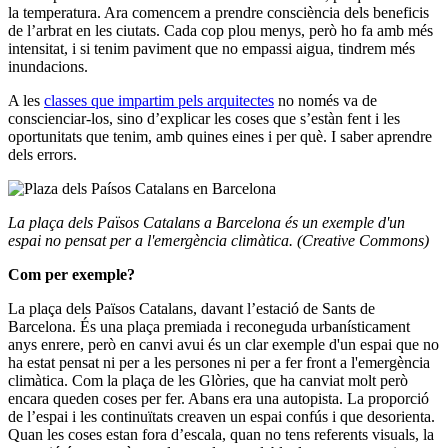
la temperatura. Ara comencem a prendre consciència dels beneficis
de l’arbrat en les ciutats. Cada cop plou menys, però ho fa amb més
intensitat, i si tenim paviment que no empassi aigua, tindrem més
inundacions.
A les
classes que impartim pels arquitectes
no només va de
conscienciar-los, sino d’explicar les coses que s’estàn fent i les
oportunitats que tenim, amb quines eines i per què. I saber aprendre
dels errors.
La plaça dels Països Catalans a Barcelona és un exemple d'un
espai no pensat per a l'emergència climàtica. (Creative Commons)
Com per exemple?
La plaça dels Països Catalans, davant l’estació de Sants de
Barcelona. És una plaça premiada i reconeguda urbanísticament
anys enrere, però en canvi avui és un clar exemple d'un espai que no
ha estat pensat ni per a les persones ni per a fer front a l'emergència
climàtica. Com la plaça de les Glòries, que ha canviat molt però
encara queden coses per fer. Abans era una autopista. La proporció
de l’espai i les continuïtats creaven un espai confús i que desorienta.
Quan les coses estan fora d’escala, quan no tens referents visuals, la