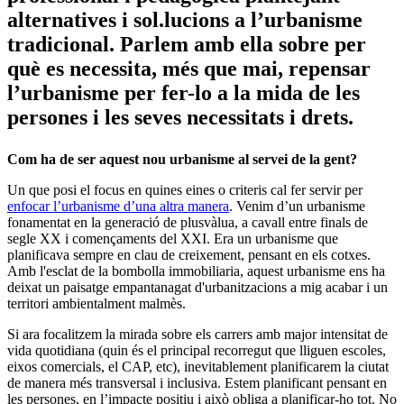
alternatives i sol.lucions a l’urbanisme
tradicional. Parlem amb ella sobre per
què es necessita, més que mai, repensar
l’urbanisme per fer-lo a la mida de les
persones i les seves necessitats i drets.
Com ha de ser aquest nou urbanisme al servei de la gent?
Un que posi el focus en quines eines o criteris cal fer servir per
enfocar l’urbanisme d’una altra manera
. Venim d’un urbanisme
fonamentat en la generació de plusvàlua, a cavall entre finals de
segle XX i començaments del XXI. Era un urbanisme que
planificava sempre en clau de creixement, pensant en els cotxes.
Amb l'esclat de la bombolla immobiliaria, aquest urbanisme ens ha
deixat un paisatge empantanagat d'urbanitzacions a mig acabar i un
territori ambientalment malmès.
Si ara focalitzem la mirada sobre els carrers amb major intensitat de
vida quotidiana (quin és el principal recorregut que lliguen escoles,
eixos comercials, el CAP, etc), inevitablement planificarem la ciutat
de manera més transversal i inclusiva. Estem planificant pensant en
les persones, en l’impacte positiu i això obliga a planificar-ho tot. No