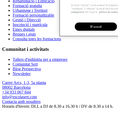
Rehabilitació i Edificació
Formació gratuïta
Al clicar "d'acord", vostè accepta l'ús d'aques
"configurar" o "rebutjar" la instal·lació de coo
Urbanisme i Territori
configuració
. Pot veure la
política de cookie
Formació personalitzable
Gestió i Direcció
Inscripció i matrícula
D'acord
Eines digitals
Beques i ajuts
Consulta totes les formacions
Comunitat i activitats
Tallers d'indústria per a empreses
Comunitat Sert
Blog Perspectiva
Newsletter
Carrer Arcs, 1-3, 5a planta
08002 Barcelona
+34 933 067 844
info@escolasert.com
Contacta amb nosaltres
Horaris d'hivern: DLL a DJ de 8.30 a 16.30 h / DV de 8.30 a 14 h.