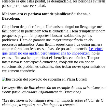
sensació és que estàs perdut, es desagradable, les persones evitaran
passar per on succeeixi això.
Mai com ara es parlava tant de planificació urbana, a
Barcelona.
Clar, i hem de poder fer que l’urbanisme tingui un llenguatge més
fàcil perquè hi participem tota la ciutadania. Hem d’implicar tohom
perquè es puguin fer propostes i buscar sol.lucions per als
problemes. Hem de garantir una major transparència en els
processos urbanístics. Anar llegint aquest canvi, de quina manera
anem reformulant les coses, a base de posar-hi intenció.
Les eines
que tenim
no ens ajuden però tampoc ens ho impedeixen
, no és
excusa, fins ara hem prioritzat els beneficis econòmics. Tampoc
interessava la participació ciutadana, l'objectiu no era donar
solucions als problemes existents, sinó trobar noves oportunitats de
creixement econòmic.
Les superilles de Barcelona són un exemple del nou urbanisme que
s'obre pas a les ciutats. (Ajuntament de Barcelona)
"Les decisions urbanístiques tenen un impacte sobre el futur de la
ciutat que, a vegades, no s'ha tingut en compte."