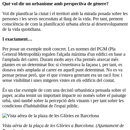
Què vol dir un urbanisme amb perspectiva de gènere?
Vol dir planificar la ciutat i el territori amb la mirada posada sobre les
persones i les seves necessitats al llarg de la vida. Per tant, prenent
consciència de com la planificació urbana afecta al desenvolupament
de la vida quotidiana.
I exactament…
Per posar un exemple molt concret. Les normes del PGM (Pla
General Metropolità) regulen l'alçada màxima d'un edifici en base a
l'amplada del carrer. Durant molts anys s'ha permès aixecar més
plantes en un determinat lloc si s'enretirava la façana i, per tant, es
donava més amplada al carrer en aquell punt determinat. No es va
pensar pensar però, que el que s'estava generant era un racó fosc i
sense visibilitat i unes mitgeres vistes en els edificis del costat.
És un clar exemple de com una decisió urbanística pensada sobre el
paper, acaba tenint un important impacte no només sobre el paisatge
urbà, sinó també sobre la percepció dels vinants i per tant sobre les
condicions d'habitabilitat de l'espai públic.
Vista aèria de la plaça de les Glòries a Barcelona. (Ajuntament de