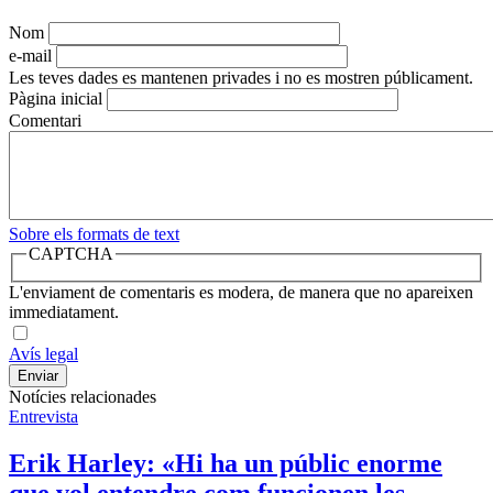
Nom
e-mail
Les teves dades es mantenen privades i no es mostren públicament.
Pàgina inicial
Comentari
Sobre els formats de text
CAPTCHA
L'enviament de comentaris es modera, de manera que no apareixen
immediatament.
Avís legal
Notícies relacionades
Entrevista
Erik Harley: «Hi ha un públic enorme