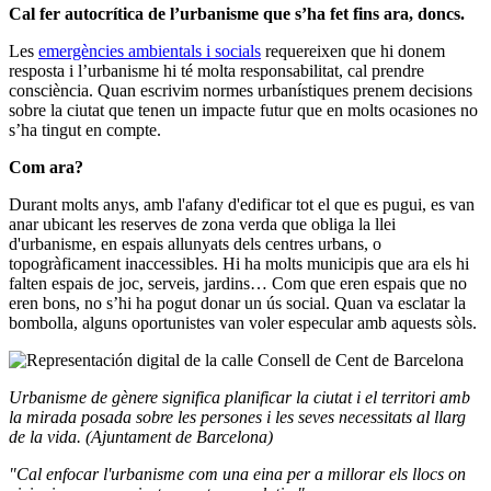
Cal fer autocrítica de l’urbanisme que s’ha fet fins ara, doncs.
Les
emergències ambientals i socials
requereixen que hi donem
resposta i l’urbanisme hi té molta responsabilitat, cal prendre
consciència. Quan escrivim normes urbanístiques prenem decisions
sobre la ciutat que tenen un impacte futur que en molts ocasiones no
s’ha tingut en compte.
Com ara?
Durant molts anys, amb l'afany d'edificar tot el que es pugui, es van
anar ubicant les reserves de zona verda que obliga la llei
d'urbanisme, en espais allunyats dels centres urbans, o
topogràficament inaccessibles. Hi ha molts municipis que ara els hi
falten espais de joc, serveis, jardins… Com que eren espais que no
eren bons, no s’hi ha pogut donar un ús social. Quan va esclatar la
bombolla, alguns oportunistes van voler especular amb aquests sòls.
Urbanisme de gènere significa planificar la ciutat i el territori amb
la mirada posada sobre les persones i les seves necessitats al llarg
de la vida. (Ajuntament de Barcelona)
"Cal enfocar l'urbanisme com una eina per a millorar els llocs on