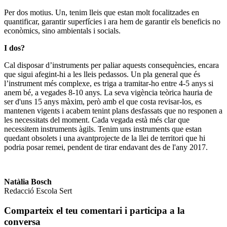
Per dos motius. Un, tenim lleis que estan molt focalitzades en
quantificar, garantir superfícies i ara hem de garantir els beneficis no
econòmics, sino ambientals i socials.
I dos?
Cal disposar d’instruments per paliar aquests consequències, encara
que sigui afegint-hi a les lleis pedassos. Un pla general que és
l’instrument més complexe, es triga a tramitar-ho entre 4-5 anys si
anem bé, a vegades 8-10 anys. La seva vigència teòrica hauria de
ser d'uns 15 anys màxim, però amb el que costa revisar-los, es
mantenen vigents i acabem tenint plans desfassats que no responen a
les necessitats del moment. Cada vegada està més clar que
necessitem instruments àgils. Tenim uns instruments que estan
quedant obsolets i una avantprojecte de la llei de territori que hi
podria posar remei, pendent de tirar endavant des de l'any 2017.
Natàlia Bosch
Redacció Escola Sert
Comparteix el teu comentari i participa a la
conversa