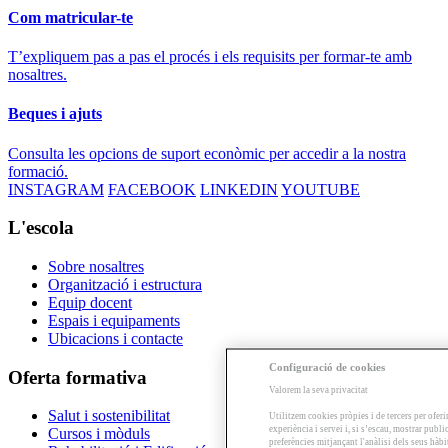
Com matricular-te
T’expliquem pas a pas el procés i els requisits per formar-te amb
nosaltres.
Beques i ajuts
Consulta les opcions de suport econòmic per accedir a la nostra
formació.
INSTAGRAM
FACEBOOK
LINKEDIN
YOUTUBE
L'escola
Sobre nosaltres
Organització i estructura
Equip docent
Espais i equipaments
Ubicacions i contacte
Configuració de cookies
Oferta formativa
Valorem la seva privacitat
Salut i sostenibilitat
Utilitzem cookies pròpies i de tercers per oferi
experiència i servei i, si s’escau, mostrar publ
Cursos i mòduls
preferències mitjançant l'anàlisi dels seus hàb