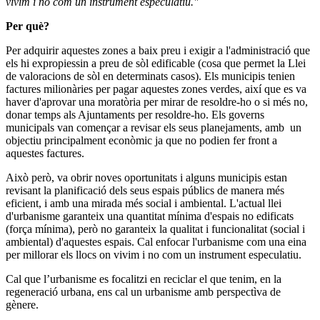
vivim i no com un instrument especulatiu."
Per què?
Per adquirir aquestes zones a baix preu i exigir a l'administració que
els hi expropiessin a preu de sòl edificable (cosa que permet la Llei
de valoracions de sòl en determinats casos). Els municipis tenien
factures milionàries per pagar aquestes zones verdes, així que es va
haver d'aprovar una moratòria per mirar de resoldre-ho o si més no,
donar temps als Ajuntaments per resoldre-ho. Els governs
municipals van començar a revisar els seus planejaments, amb un
objectiu principalment econòmic ja que no podien fer front a
aquestes factures.
Això però, va obrir noves oportunitats i alguns municipis estan
revisant la planificació dels seus espais públics de manera més
eficient, i amb una mirada més social i ambiental. L'actual llei
d'urbanisme garanteix una quantitat mínima d'espais no edificats
(força mínima), però no garanteix la qualitat i funcionalitat (social i
ambiental) d'aquestes espais. Cal enfocar l'urbanisme com una eina
per millorar els llocs on vivim i no com un instrument especulatiu.
Cal que l’urbanisme es focalitzi en reciclar el que tenim, en la
regeneració urbana, ens cal un urbanisme amb perspectìva de
gènere.