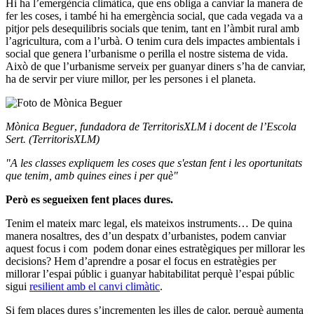
Hi ha l’emergència climàtica, que ens obliga a canviar la manera de
fer les coses, i també hi ha emergència social, que cada vegada va a
pitjor pels desequilibris socials que tenim, tant en l’àmbit rural amb
l’agricultura, com a l’urbà. O tenim cura dels impactes ambientals i
social que genera l’urbanisme o perilla el nostre sistema de vida.
Això de que l’urbanisme serveix per guanyar diners s’ha de canviar,
ha de servir per viure millor, per les persones i el planeta.
Mònica Beguer
,
fundadora de TerritorisXLM i docent de l’Escola
Sert
. (TerritorisXLM)
"A les classes expliquem les coses que s'estan fent i les oportunitats
que tenim, amb quines eines i per què"
Però es segueixen fent places dures.
Tenim el mateix marc legal, els mateixos instruments… De quina
manera nosaltres, des d’un despatx d’urbanistes, podem canviar
aquest focus i com podem donar eines estratègiques per millorar les
decisions? Hem d’aprendre a posar el focus en estratègies per
millorar l’espai públic i guanyar habitabilitat perquè l’espai públic
sigui
resilient amb el canvi climàtic
.
Si fem places dures s’incrementen les illes de calor, perquè aumenta