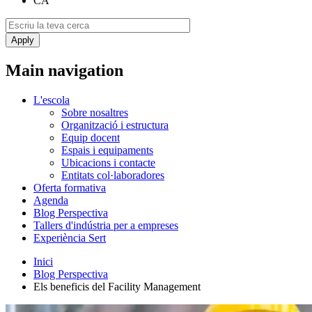
CA
Main navigation
L'escola
Sobre nosaltres
Organització i estructura
Equip docent
Espais i equipaments
Ubicacions i contacte
Entitats col·laboradores
Oferta formativa
Agenda
Blog Perspectiva
Tallers d'indústria per a empreses
Experiència Sert
Inici
Blog Perspectiva
Els beneficis del Facility Management