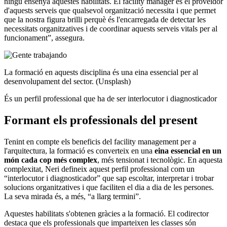
ningú ensenya aquestes habilitats. El facility manager és el proveïdor
d'aquests serveis que qualsevol organització necessita i que permet
que la nostra figura brilli perquè és l'encarregada de detectar les
necessitats organitzatives i de coordinar aquests serveis vitals per al
funcionament”, assegura.
La formació en aquests disciplina és una eina essencial per al
desenvolupament del sector. (Unsplash)
És un perfil professional que ha de ser interlocutor i diagnosticador
Formant els professionals del present
Tenint en compte els beneficis del facility management per a
l'arquitectura, la formació es converteix en una
eina essencial en un
món cada cop més complex
, més tensionat i tecnològic. En aquesta
complexitat, Neri defineix aquest perfil professional com un
“interlocutor i diagnosticador” que sap escoltar, interpretar i trobar
solucions organitzatives i que faciliten el dia a dia de les persones.
La seva mirada és, a més, “a llarg termini”.
Aquestes habilitats s'obtenen gràcies a la formació. El codirector
destaca que els professionals que imparteixen les classes són