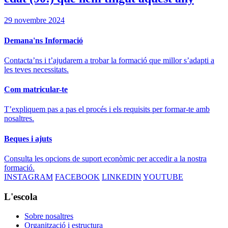
29 novembre 2024
Demana'ns Informació
Contacta’ns i t’ajudarem a trobar la formació que millor s’adapti a
les teves necessitats.
Com matricular-te
T’expliquem pas a pas el procés i els requisits per formar-te amb
nosaltres.
Beques i ajuts
Consulta les opcions de suport econòmic per accedir a la nostra
formació.
INSTAGRAM
FACEBOOK
LINKEDIN
YOUTUBE
L'escola
Sobre nosaltres
Organització i estructura