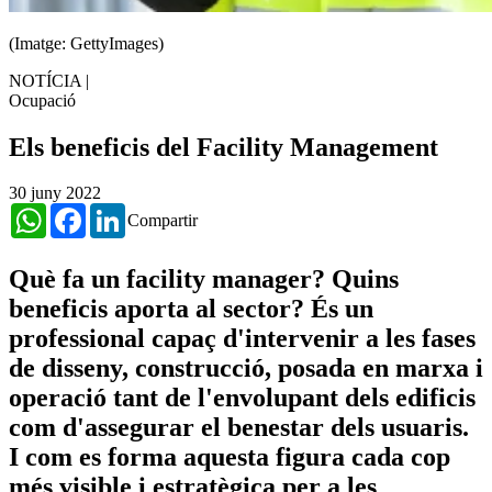
(Imatge: GettyImages)
NOTÍCIA
|
Ocupació
Els beneficis del Facility Management
30 juny 2022
WhatsApp
Facebook
LinkedIn
Compartir
Què fa un facility manager? Quins
beneficis aporta al sector? És un
professional capaç d'intervenir a les fases
de disseny, construcció, posada en marxa i
operació tant de l'envolupant dels edificis
com d'assegurar el benestar dels usuaris.
I com es forma aquesta figura cada cop
més visible i estratègica per a les