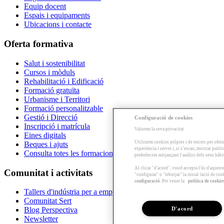
Equip docent
Espais i equipaments
Ubicacions i contacte
Oferta formativa
Salut i sostenibilitat
Cursos i mòduls
Rehabilitació i Edificació
Formació gratuïta
Urbanisme i Territori
Formació personalitzable
Gestió i Direcció
Configuració de cookies
Inscripció i matrícula
Valorem la seva privacitat
Eines digitals
Utilitzem cookies pròpies i de tercers per oferi
Beques i ajuts
experiència i servei i, si s’escau, mostrar publ
Consulta totes les formacions
preferències mitjançant l'anàlisi dels seus hàb
Al clicar "d'acord", vostè accepta l'ús d'aques
Comunitat i activitats
"configurar" o "rebutjar" la instal·lació de coo
configuració
. Pot veure la
política de cookie
Tallers d'indústria per a empreses
Comunitat Sert
D'acord
Blog Perspectiva
Newsletter