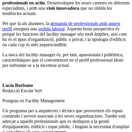
professionals en actiu
. Desenvolupen les seues carreres en diferents
especialitats, i amb una
visió innovadora
que no oblida les
tendències actuals.
Pel que fa als alumnes, la
demanda de professionals amb aquest
perfil
assegura una
sortida laboral
. Aquesta bona perspectiva és
perquè les funcions del facility manager són molt àmplies, així com
ho és el tipus d'organització, públic o privat, i la tipologia d'edificis
on cada cop és més imprescindible.
La tasca del facility manager és, per tant, apassionant i polièdrica,
característiques que el converteixen en el perfil professional idoni
per enfrontar-se a la incertesa actual.
Lucía Burbano
Redacció Escola Sert
Postgrau en Facility Management
Un programa per a arquitectes i tècnics que proveeixen els espais
construïts i serveis associats a les seves organitzacions. També està
adreçat a aquells professionals que es dediquen a la gestió
d'equipaments, edificis i espai públic, i tinguin la necessitat d'ampliar
o actualitzar els seus coneixements.