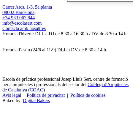
Carrer Arcs, 1-3, 5a planta
08002 Barcelona
+34 933 067 844
info@escolasert.com
Contacta amb nosaltres
Horaris d'hivern: DLL a DJ de 8.30 a 16.30 h / DV de 8.30 a 14 h.
Horaris d’estiu (24/6 al 11/9) DLL a DV de 8.30 a 14 h.
Escola de pràctica professional Josep Lluís Sert, centre de formació
per a arquitectes i professionals del sector del
Col·legi d'Arquitectes
de Catalunya (COAC)
Avís legal
|
Política de privacitat
|
Política de cookies
Baked by:
Digital Bakers