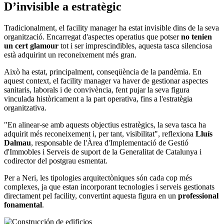
D’invisible a estratègic
Tradicionalment, el facility manager ha estat invisible dins de la seva
organització. Encarregat d'aspectes operatius que potser
no tenien
un cert glamour
tot i ser imprescindibles, aquesta tasca silenciosa
està adquirint un reconeixement més gran.
Això ha estat, principalment, conseqüència de la pandèmia. En
aquest context, el facility manager va haver de gestionar aspectes
sanitaris, laborals i de convivència, fent pujar la seva figura
vinculada històricament a la part operativa, fins a l'estratègia
organitzativa.
"En alinear-se amb aquests objectius estratègics, la seva tasca ha
adquirit més reconeixement i, per tant, visibilitat", reflexiona
Lluís
Dalmau
, responsable de l'Àrea d'Implementació de Gestió
d'Immobles i Serveis de suport de la Generalitat de Catalunya i
codirector del postgrau esmentat.
Per a Neri, les tipologies arquitectòniques són cada cop més
complexes, ja que estan incorporant tecnologies i serveis gestionats
directament pel facility, convertint aquesta figura en un
professional
fonamental
.