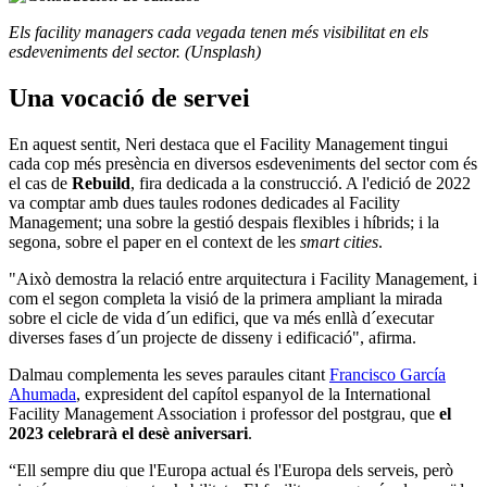
Els facility managers cada vegada tenen més visibilitat en els
esdeveniments del sector. (Unsplash)
Una vocació de servei
En aquest sentit, Neri destaca que el Facility Management tingui
cada cop més presència en diversos esdeveniments del sector com és
el cas de
Rebuild
, fira dedicada a la construcció. A l'edició de 2022
va comptar amb dues taules rodones dedicades al Facility
Management; una sobre la gestió despais flexibles i híbrids; i la
segona, sobre el paper en el context de les
smart cities
.
"Això demostra la relació entre arquitectura i Facility Management, i
com el segon completa la visió de la primera ampliant la mirada
sobre el cicle de vida d´un edifici, que va més enllà d´executar
diverses fases d´un projecte de disseny i edificació", afirma.
Dalmau complementa les seves paraules citant
Francisco García
Ahumada
, expresident del capítol espanyol de la International
Facility Management Association i professor del postgrau, que
el
2023 celebrarà el desè aniversari
.
“Ell sempre diu que l'Europa actual és l'Europa dels serveis, però