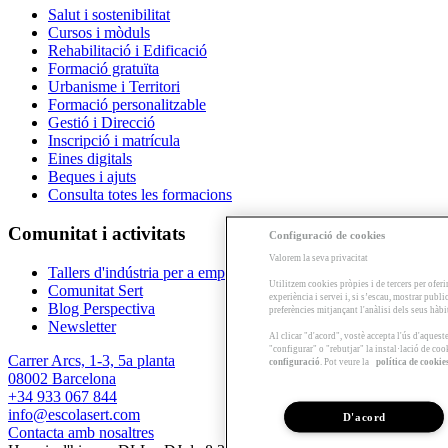
Salut i sostenibilitat
Cursos i mòduls
Rehabilitació i Edificació
Formació gratuïta
Urbanisme i Territori
Formació personalitzable
Gestió i Direcció
Inscripció i matrícula
Eines digitals
Beques i ajuts
Consulta totes les formacions
Comunitat i activitats
Configuració de cookies
Valorem la seva privacitat
Tallers d'indústria per a empreses
Utilitzem cookies pròpies i de tercers per oferi
Comunitat Sert
experiència i servei i, si s’escau, mostrar publ
Blog Perspectiva
preferències mitjançant l'anàlisi dels seus hàb
Newsletter
Al clicar "d'acord", vostè accepta l'ús d'aques
"configurar" o "rebutjar" la instal·lació de coo
Carrer Arcs, 1-3, 5a planta
configuració
. Pot veure la
política de cookie
08002 Barcelona
+34 933 067 844
info@escolasert.com
D'acord
Contacta amb nosaltres