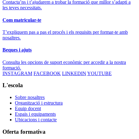
Contacta’ns i t’ajudarem a trobar la formació que millor s’adapti a
les teves necessitats.
Com matricular-te
T’expliquem pas a pas el procés i els requisits per formar-te amb
nosaltres.
Beques i ajuts
Consulta les opcions de suport econòmic per accedir a la nostra
formació.
INSTAGRAM
FACEBOOK
LINKEDIN
YOUTUBE
L'escola
Sobre nosaltres
Organització i estructura
Equip docent
Espais i equipaments
Ubicacions i contacte
Oferta formativa