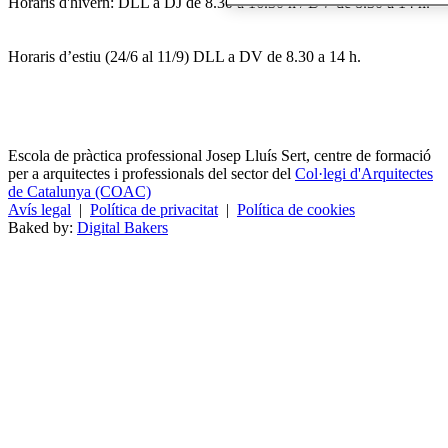
Horaris d'hivern: DLL a DJ de 8.30 a 16.30 h / DV de 8.30 a 14 h.
Horaris d’estiu (24/6 al 11/9) DLL a DV de 8.30 a 14 h.
Escola de pràctica professional Josep Lluís Sert, centre de formació
per a arquitectes i professionals del sector del
Col·legi d'Arquitectes
de Catalunya (COAC)
Avís legal
|
Política de privacitat
|
Política de cookies
Baked by:
Digital Bakers