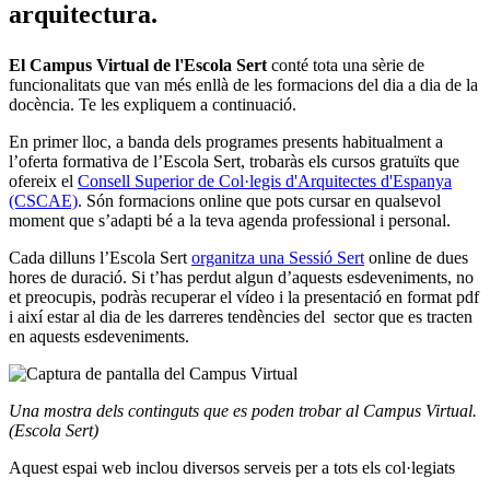
arquitectura.
El Campus Virtual de l'Escola Sert
conté tota una sèrie de
funcionalitats que van més enllà de les formacions del dia a dia de la
docència. Te les expliquem a continuació.
En primer lloc, a banda dels programes presents habitualment a
l’oferta formativa de l’Escola Sert, trobaràs els cursos gratuïts que
ofereix el
Consell Superior de Col·legis d'Arquitectes d'Espanya
(CSCAE)
. Són formacions online que pots cursar en qualsevol
moment que s’adapti bé a la teva agenda professional i personal.
Cada dilluns l’Escola Sert
organitza una Sessió Sert
online de dues
hores de duració. Si t’has perdut algun d’aquests esdeveniments, no
et preocupis, podràs recuperar el vídeo i la presentació en format pdf
i així estar al dia de les darreres tendències del sector que es tracten
en aquests esdeveniments.
Una mostra dels continguts que es poden trobar al Campus Virtual.
(Escola Sert)
Aquest espai web inclou diversos serveis per a tots els col·legiats