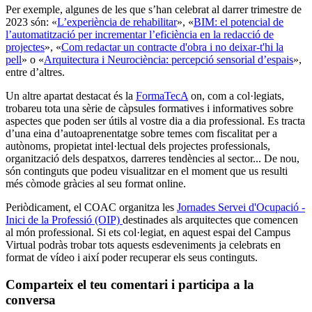
Per exemple, algunes de les que s’han celebrat al darrer trimestre de
2023 són: «
L’experiència de rehabilitar
», «
BIM: el potencial de
l’automatització per incrementar l’eficiència en la redacció de
projectes
», «
Com redactar un contracte d'obra i no deixar-t'hi la
pell
» o «
Arquitectura i Neurociència: percepció sensorial d’espais
»,
entre d’altres.
Un altre apartat destacat és la
FormaTecA
on, com a col·legiats,
trobareu tota una sèrie de càpsules formatives i informatives sobre
aspectes que poden ser útils al vostre dia a dia professional. Es tracta
d’una eina d’autoaprenentatge sobre temes com fiscalitat per a
autònoms, propietat intel·lectual dels projectes professionals,
organització dels despatxos, darreres tendències al sector... De nou,
són continguts que podeu visualitzar en el moment que us resulti
més còmode gràcies al seu format online.
Periòdicament, el COAC organitza les
Jornades Servei d'Ocupació -
Inici de la Professió (OIP)
destinades als arquitectes que comencen
al món professional. Si ets col·legiat, en aquest espai del Campus
Virtual podràs trobar tots aquests esdeveniments ja celebrats en
format de vídeo i així poder recuperar els seus continguts.
Comparteix el teu comentari i participa a la
conversa