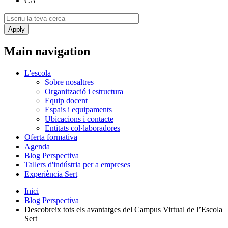
CA
Main navigation
L'escola
Sobre nosaltres
Organització i estructura
Equip docent
Espais i equipaments
Ubicacions i contacte
Entitats col·laboradores
Oferta formativa
Agenda
Blog Perspectiva
Tallers d'indústria per a empreses
Experiència Sert
Inici
Blog Perspectiva
Descobreix tots els avantatges del Campus Virtual de l’Escola
Sert