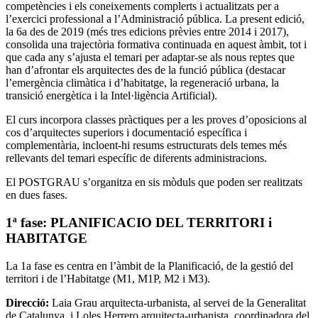
competències i els coneixements complerts i actualitzats per a
l’exercici professional a l’Administració pública. La present edició,
la 6a des de 2019 (més tres edicions prèvies entre 2014 i 2017),
consolida una trajectòria formativa continuada en aquest àmbit, tot i
que cada any s’ajusta el temari per adaptar-se als nous reptes que
han d’afrontar els arquitectes des de la funció pública (destacar
l’emergència climàtica i d’habitatge, la regeneració urbana, la
transició energètica i la Intel·ligència Artificial).
El curs incorpora classes pràctiques per a les proves d’oposicions al
cos d’arquitectes superiors i documentació específica i
complementària, incloent-hi resums estructurats dels temes més
rellevants del temari específic de diferents administracions.
El POSTGRAU s’organitza en sis mòduls que poden ser realitzats
en dues fases.
1ª fase: PLANIFICACIO DEL TERRITORI i
HABITATGE
La 1a fase es centra en l’àmbit de la Planificació, de la gestió del
territori i de l’Habitatge (M1, M1P, M2 i M3).
Direcció:
Laia Grau arquitecta-urbanista, al servei de la Generalitat
de Catalunya, i Loles Herrero arquitecta-urbanista, coordinadora del