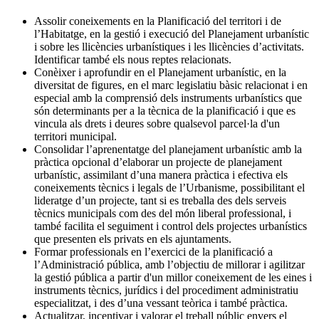
Assolir coneixements en la Planificació del territori i de
l’Habitatge, en la gestió i execució del Planejament urbanístic
i sobre les llicències urbanístiques i les llicències d’activitats.
Identificar també els nous reptes relacionats.
Conèixer i aprofundir en el Planejament urbanístic, en la
diversitat de figures, en el marc legislatiu bàsic relacionat i en
especial amb la comprensió dels instruments urbanístics que
són determinants per a la tècnica de la planificació i que es
vincula als drets i deures sobre qualsevol parcel·la d'un
territori municipal.
Consolidar l’aprenentatge del planejament urbanístic amb la
pràctica opcional d’elaborar un projecte de planejament
urbanístic, assimilant d’una manera pràctica i efectiva els
coneixements tècnics i legals de l’Urbanisme, possibilitant el
lideratge d’un projecte, tant si es treballa des dels serveis
tècnics municipals com des del món liberal professional, i
també facilita el seguiment i control dels projectes urbanístics
que presenten els privats en els ajuntaments.
Formar professionals en l’exercici de la planificació a
l’Administració pública, amb l’objectiu de millorar i agilitzar
la gestió pública a partir d'un millor coneixement de les eines i
instruments tècnics, jurídics i del procediment administratiu
especialitzat, i des d’una vessant teòrica i també pràctica.
Actualitzar, incentivar i valorar el treball públic envers el