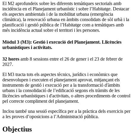
El M2 aprofundeix sobre les diferents temàtiques sectorials amb
incidència en el Planejament urbanístic i sobre l’Habitatge. Destacar
els aspectes ambientals i de la mobilitat urbana (emergència
climàtica), la renovació urbana en àmbits consolidats de sòl urbà i la
planificació i gestió pública de l’Habitatge com a temàtiques amb
més incidència actual sobre el territori i les persones.
Mòdul 3 (M3): Gestió i execució del Planejament. Llicències
urbanístiques i activitats.
32 hores
amb 8 sessions entre el 26 de gener i el 23 de febrer de
2027.
El M3 tracta tots els aspectes tècnics, jurídics i econòmics que
desenvolupen i executen el planejament aprovat, mitjançant els
instruments de gestió i execució per a la transformació d'àmbits
urbans i la consolidació de l’edificació segons els tràmits de les
llicències urbanístiques i d'activitats, o altres procediments de control
pel correcte compliment del planejament.
Inclou també una sessió específica per a la pràctica dels exercicis per
a les proves d’oposicions a l’Administració pública.
Objectius