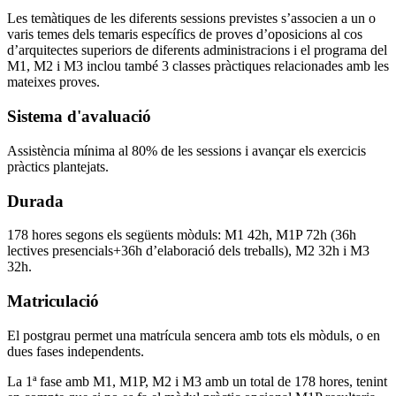
Les temàtiques de les diferents sessions previstes s’associen a un o
varis temes dels temaris específics de proves d’oposicions al cos
d’arquitectes superiors de diferents administracions i el programa del
M1, M2 i M3 inclou també 3 classes pràctiques relacionades amb les
mateixes proves.
Sistema d'avaluació
Assistència mínima al 80% de les sessions i avançar els exercicis
pràctics plantejats.
Durada
178 hores segons els següents mòduls: M1 42h, M1P 72h (36h
lectives presencials+36h d’elaboració dels treballs), M2 32h i M3
32h.
Matriculació
El postgrau permet una matrícula sencera amb tots els mòduls, o en
dues fases independents.
La 1ª fase amb M1, M1P, M2 i M3 amb un total de 178 hores, tenint