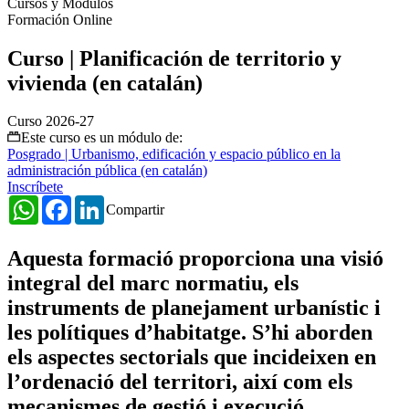
Cursos y Módulos
Formación Online
Curso | Planificación de territorio y
vivienda (en catalán)
Curso 2026-27
Este curso es un módulo de:
Posgrado | Urbanismo, edificación y espacio público en la
administración pública (en catalán)
Inscríbete
WhatsApp
Facebook
LinkedIn
Compartir
Aquesta formació proporciona una visió
integral del marc normatiu, els
instruments de planejament urbanístic i
les polítiques d’habitatge. S’hi aborden
els aspectes sectorials que incideixen en
l’ordenació del territori, així com els
mecanismes de gestió i execució