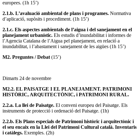
europees. (1h 15’)
2.1.b. L’avaluació ambiental de plans i programes.
Normativa
d’aplicació, supòsits i procediment. (1h 15’)
2.1.c. Els aspectes ambientals de l’aigua i del sanejament en el
planejament urbanístic.
Els estudis d’inundabilitat i informes de
l’Agencia Catalana de l’Aigua pel planejament, en relació a
inundabilitat, i l’abastament i sanejament de les aigües (1h 15’)
M2. Preguntes / Debat
(15’)
Dimarts 24 de novembre
M2.2. EL PAISATGE I EL PLANEJAMENT. PATRIMONI
HISTÒRIC, ARQUITECTÒNIC, i PATRIMONI RURAL.
2.2.a. La llei de Paisatge.
El conveni europeu del Paisatge. Els
instruments de protecció i ordenació del Paisatge. (1h)
2.2.b. Els Plans especials de Patrimoni històric i arquitectònic i
el seu encaix en la Llei del Patrimoni Cultural català. Inventaris
i catàlegs.
Exemples.
(2h)