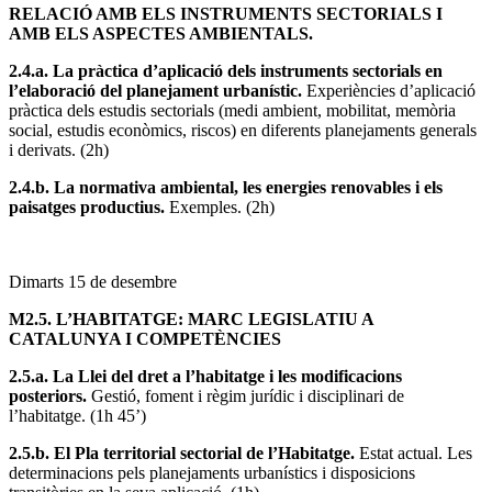
RELACIÓ AMB ELS INSTRUMENTS SECTORIALS I
AMB ELS ASPECTES AMBIENTALS.
2.4.a. La pràctica d’aplicació dels instruments sectorials en
l’elaboració del planejament urbanístic.
Experiències d’aplicació
pràctica dels estudis sectorials (medi ambient, mobilitat, memòria
social, estudis econòmics, riscos) en diferents planejaments generals
i derivats. (2h)
2.4.b. La normativa ambiental, les energies renovables i els
paisatges productius.
Exemples.
(2h)
Dimarts 15 de desembre
M2.5. L’HABITATGE: MARC LEGISLATIU A
CATALUNYA I COMPETÈNCIES
2.5.a.
La Llei del dret a l’habitatge i les modificacions
posteriors.
Gestió, foment i règim jurídic i disciplinari de
l’habitatge. (1h 45’)
2.5.b. El Pla territorial sectorial de l’Habitatge.
Estat actual. Les
determinacions pels planejaments urbanístics i disposicions