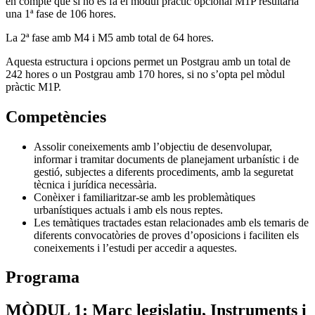
en compte que si no es fa el mòdul pràctic opcional M1P resultaria
una 1ª fase de 106 hores.
La 2ª fase amb M4 i M5 amb total de 64 hores.
Aquesta estructura i opcions permet un Postgrau amb un total de
242 hores o un Postgrau amb 170 hores, si no s’opta pel mòdul
pràctic M1P.
Competències
Assolir coneixements amb l’objectiu de desenvolupar,
informar i tramitar documents de planejament urbanístic i de
gestió, subjectes a diferents procediments, amb la seguretat
tècnica i jurídica necessària.
Conèixer i familiaritzar-se amb les problemàtiques
urbanístiques actuals i amb els nous reptes.
Les temàtiques tractades estan relacionades amb els temaris de
diferents convocatòries de proves d’oposicions i faciliten els
coneixements i l’estudi per accedir a aquestes.
Programa
MÒDUL 1: Marc legislatiu, Instruments i