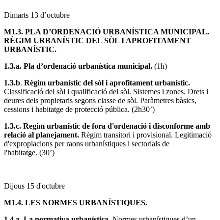
Dimarts 13 d’octubre
M1.3. PLA D’ORDENACIÓ URBANÍSTICA MUNICIPAL.
RÈGIM URBANÍSTIC DEL SÒL I APROFITAMENT
URBANÍSTIC.
1.3.a. Pla d’ordenació urbanística municipal.
(1h)
1.3.b
.
Règim urbanístic del sòl i aprofitament urbanístic.
Classificació del sòl i qualificació del sòl. Sistemes i zones. Drets i
deures dels propietaris segons classe de sòl. Paràmetres bàsics,
cessions i habitatge de protecció pública. (2h30’)
1.3.c. Regim urbanístic de fora d'ordenació i disconforme amb
relació al planejament.
Règim transitori i provisional. Legitimació
d'expropiacions per raons urbanístiques i sectorials de
l'habitatge. (30’)
Dijous 15 d'octubre
M1.4. LES NORMES URBANÍSTIQUES.
1.4.a. La normativa urbanística.
Normes urbanístiques d’un