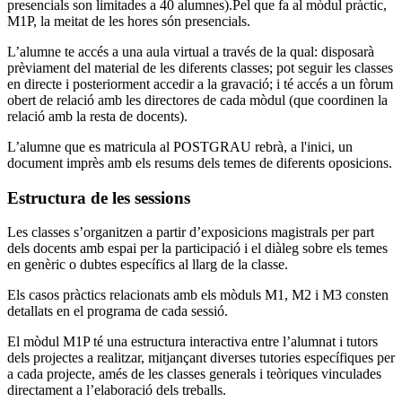
presencials son limitades a 40 alumnes).Pel que fa al mòdul pràctic,
M1P, la meitat de les hores són presencials.
L’alumne te accés a una aula virtual a través de la qual: disposarà
prèviament del material de les diferents classes; pot seguir les classes
en directe i posteriorment accedir a la gravació; i té accés a un fòrum
obert de relació amb les directores de cada mòdul (que coordinen la
relació amb la resta de docents).
L’alumne que es matricula al POSTGRAU rebrà, a l'inici, un
document imprès amb els resums dels temes de diferents oposicions.
Estructura de les sessions
Les classes s’organitzen a partir d’exposicions magistrals per part
dels docents amb espai per la participació i el diàleg sobre els temes
en genèric o dubtes específics al llarg de la classe.
Els casos pràctics relacionats amb els mòduls M1, M2 i M3 consten
detallats en el programa de cada sessió.
El mòdul M1P té una estructura interactiva entre l’alumnat i tutors
dels projectes a realitzar, mitjançant diverses tutories específiques per
a cada projecte, amés de les classes generals i teòriques vinculades
directament a l’elaboració dels treballs.