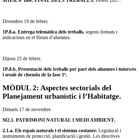
M1P.8. 6ª fase. FINAL DELS TREBALLS.
Febrer 2027.
Divendres 19 de febrer.
1P.8.a. Entrega telemàtica dels treballs,
segons formats i
indicacions en el fòrum d’alumnes.
Dijous 25 de febrer.
1P.8.b. Presentació dels treballs per part dels alumnes i tutors/es
i sessió de cloenda de la fase 1ª.
MÒDUL 2: Aspectes sectorials del
Planejament urbanístic i l’Habitatge.
Dimarts 17 de novembre
M2.1. PATRIMONI NATURAL I MEDI AMBIENT.
2.1.a. Els espais naturals i el sistema costaner.
Legislació i
instruments de protecció, planificació i gestió. Les directives