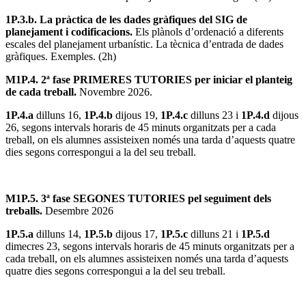
1P.3.b. La pràctica de les dades gràfiques del SIG de
planejament i codificacions.
Els plànols d’ordenació a diferents
escales del planejament urbanístic. La tècnica d’entrada de dades
gràfiques. Exemples. (2h)
M1P.4. 2ª fase PRIMERES TUTORIES per iniciar el planteig
de cada treball.
Novembre 2026.
1P.4.a
dilluns 16,
1P.4.b
dijous 19,
1P.4.c
dilluns 23 i
1P.4.d
dijous
26, segons intervals horaris de 45 minuts organitzats per a cada
treball, on els alumnes assisteixen només una tarda d’aquests quatre
dies segons correspongui a la del seu treball.
M1P.5. 3ª fase SEGONES TUTORIES pel seguiment dels
treballs.
Desembre 2026
1P.5.a
dilluns 14,
1P.5.b
dijous 17,
1P.5.c
dilluns 21 i
1P.5.d
dimecres 23, segons intervals horaris de 45 minuts organitzats per a
cada treball, on els alumnes assisteixen només una tarda d’aquests
quatre dies segons correspongui a la del seu treball.