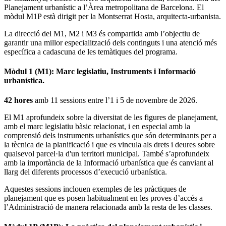
Planejament urbanístic a l’Àrea metropolitana de Barcelona. El
mòdul M1P està dirigit per la Montserrat Hosta, arquitecta-urbanista.
La direcció del M1, M2 i M3 és compartida amb l’objectiu de
garantir una millor especialització dels continguts i una atenció més
específica a cadascuna de les temàtiques del programa.
Mòdul 1 (M1): Marc legislatiu, Instruments i Informació
urbanística.
42 hores
amb 11 sessions
entre l’1 i 5 de novembre de 2026.
El M1 aprofundeix sobre la diversitat de les figures de planejament,
amb el marc legislatiu bàsic relacionat, i en especial amb la
comprensió dels instruments urbanístics que són determinants per a
la tècnica de la planificació i que es vincula als drets i deures sobre
qualsevol parcel·la d'un territori municipal. També s’aprofundeix
amb la importància de la Informació urbanística que és canviant al
llarg del diferents processos d’execució urbanística.
Aquestes sessions inclouen exemples de les pràctiques de
planejament que es posen habitualment en les proves d’accés a
l’Administració de manera relacionada amb la resta de les classes.