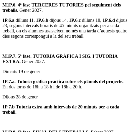
M1P.6. 4ª fase TERCERES TUTORIES pel seguiment dels
treballs.
Gener 2027.
1P.6.a
dilluns 11,
1P.6.b
dijous 14,
1P.6.c
dilluns 18,
1P.6.d
dijous
23, segons intervals horaris de 45 minuts organitzats per a cada
treball, on els alumnes assisteixen només una tarda d’aquests quatre
dies segons correspongui a la del seu treball.
M1P.7. 5ª fase. TUTORIA GRÀFICA I SIG, I TUTORIA
EXTRA.
Gener 2027.
Dimarts 19 de gener
1P.7.a. Tutoria gràfica pràctica sobre els plànols del projecte.
En dos torns de 16h a 18 h i de 18h a 20 h.
Dijous 28 de gener.
1P.7.b Tutoria extra amb intervals de 20 minuts per a cada
treball.