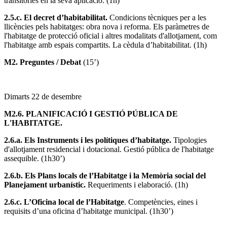
transitòries en la seva aplicació.
(1h)
2.5.c. El decret d’habitabilitat.
Condicions tècniques per a les
llicències pels habitatges: obra nova i reforma.
Els paràmetres de
l'habitatge de protecció oficial i altres modalitats d'allotjament, com
l'habitatge amb espais compartits. La cèdula d’habitabilitat. (1h)
M2. Preguntes / Debat
(15’)
Dimarts 22 de desembre
M2.6. PLANIFICACIÓ I GESTIÓ PÚBLICA DE
L'HABITATGE.
2.6.a.
Els Instruments i les polítiques d’habitatge.
Tipologies
d'allotjament residencial i dotacional. Gestió pública de l'habitatge
assequible. (1h30’)
2.6.b. Els Plans locals de l’Habitatge i la Memòria social del
Planejament urbanístic.
Requeriments i elaboració. (1h)
2.6.c. L’Oficina local de l’Habitatge
. Competències, eines i
requisits d’una oficina d’habitatge municipal. (1h30’)