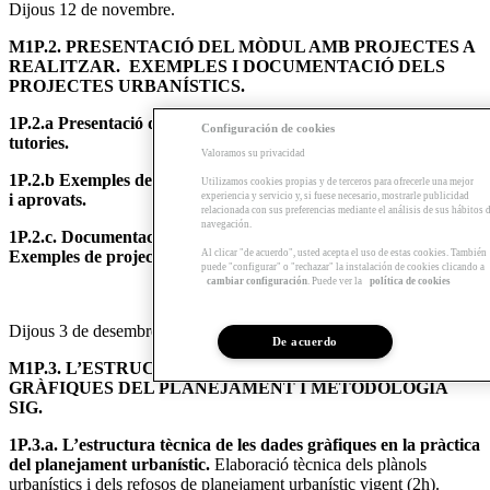
Dijous 12 de novembre.
M1P.2. PRESENTACIÓ DEL MÒDUL AMB PROJECTES A
REALITZAR. EXEMPLES I DOCUMENTACIÓ DELS
PROJECTES URBANÍSTICS.
1P.2.a Presentació dels projectes definitius i calendari de
Configuración de cookies
tutories.
Valoramos su privacidad
1P.2.b Exemples de diferents projectes de planejament realitzats
Utilizamos cookies propias y de terceros para ofrecerle una mejor
i aprovats.
experiencia y servicio y, si fuese necesario, mostrarle publicidad
relacionada con sus preferencias mediante el análisis de sus hábitos 
navegación.
1P.2.c. Documentació urbanística dels projectes urbanístics.
Exemples de projectes realitzats.
Al clicar "de acuerdo", usted acepta el uso de estas cookies. También
puede "configurar" o "rechazar" la instalación de cookies clicando a
cambiar configuración
. Puede ver la
política de cookies
Dijous 3 de desembre
De acuerdo
M1P.3. L’ESTRUCTURA TÈCNICA DE LES DADES
GRÀFIQUES DEL PLANEJAMENT I METODOLOGIA
SIG.
1P.3.a. L’estructura tècnica de les dades gràfiques en la pràctica
del planejament urbanístic.
Elaboració tècnica dels plànols
urbanístics i dels refosos de planejament urbanístic vigent (2h).