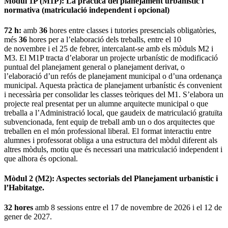
Mòdul 1P (M1P): La pràctica del planejament urbanístic i
normativa
(matriculació independent i opcional)
72 h:
amb
36
hores entre classes i tutories presencials obligatòries,
més
36
hores per a l’elaboració dels treballs, entre el 10
de novembre i el 25 de febrer, intercalant-se amb els mòduls M2 i
M3. El M1P tracta d’elaborar un projecte urbanístic de modificació
puntual del planejament general o planejament derivat, o
l’elaboració d’un refós de planejament municipal o d’una ordenança
municipal. Aquesta pràctica de planejament urbanístic és convenient
i necessària per consolidar les classes teòriques del M1. S’elabora un
projecte real presentat per un alumne arquitecte municipal o que
treballa a l’Administració local, que gaudeix de matriculació gratuïta
subvencionada, fent equip de treball amb un o dos arquitectes que
treballen en el món professional liberal. El format interactiu entre
alumnes i professorat obliga a una estructura del mòdul diferent als
altres mòduls, motiu que és necessari una matriculació independent i
que alhora és opcional.
Mòdul 2 (M2): Aspectes sectorials del Planejament urbanístic i
l’Habitatge.
32 hores
amb 8 sessions entre el 17 de novembre de 2026 i el 12 de
gener de 2027.