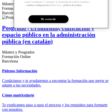
puede "configurar" o "rechazar" la instalación de cookies clicando a
Másters y Posgrados
cambiar configuración
. Puede ver la
política de cookies
Formación Online
Barcelona
De acuerdo
Posgrado | Urbanismo, edificación y
espacio público en la administración
pública (en catalán)
Másters y Posgrados
Formación Online
Barcelona
Pídenos Información
Contáctanos y te ayudaremos a encontrar la formación que mejor se
adapte a tus necesidades.
Cómo matricularte
Te explicamos paso a paso el proceso y los requisitos para formarte
con nosotros.