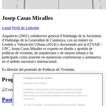
Josep Casas Miralles
e-mail
Perfil de Linkedin
Arquitecto (2001), subdirector general d’Habitatge de la Secretaria
d’Habitatge de la Generalitat de Catalunya, con un máster en
Gestión y Valoración Urbana (2014) y doctorando por la ETSAB –
UPC, Josep Casas Miralles es experto en diseño y gestión de
políticas de vivienda, de arquitectura y de mejora urbana y ha
participado como ponente en numerosas conferencias y seminarios
en el ámbito nacional e internacional.
Es director del postrado de Políticas de Vivienda.
Configuración de cookies
Programas relacionados
Valoramos su privacidad
Utilizamos cookies propias y de terceros para ofrecerle una mejor
experiencia y servicio y, si fuese necesario, mostrarle publicidad
relacionada con sus preferencias mediante el análisis de sus hábitos de
Postgrado | Políticas de Vivienda
navegación.
Al clicar "de acuerdo", usted acepta el uso de estas cookies. También