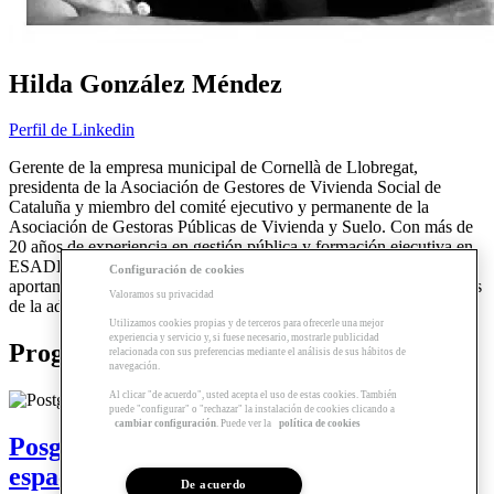
Hilda González Méndez
Perfil de Linkedin
Gerente de la empresa municipal de Cornellà de Llobregat,
presidenta de la Asociación de Gestores de Vivienda Social de
Cataluña y miembro del comité ejecutivo y permanente de la
Asociación de Gestoras Públicas de Vivienda y Suelo. Con más de
20 años de experiencia en gestión pública y formación ejecutiva en
ESADE, combina estrategia y práctica en vivienda y urbanismo,
Configuración de cookies
aportando conocimiento y experiencia para afrontar los nuevos retos
Valoramos su privacidad
de la administración pública en el ámbito urbano."
Utilizamos cookies propias y de terceros para ofrecerle una mejor
experiencia y servicio y, si fuese necesario, mostrarle publicidad
Programas relacionados
relacionada con sus preferencias mediante el análisis de sus hábitos de
navegación.
Al clicar "de acuerdo", usted acepta el uso de estas cookies. También
puede "configurar" o "rechazar" la instalación de cookies clicando a
cambiar configuración
. Puede ver la
política de cookies
Posgrado | Urbanismo, edificación y
espacio público en la administración
De acuerdo