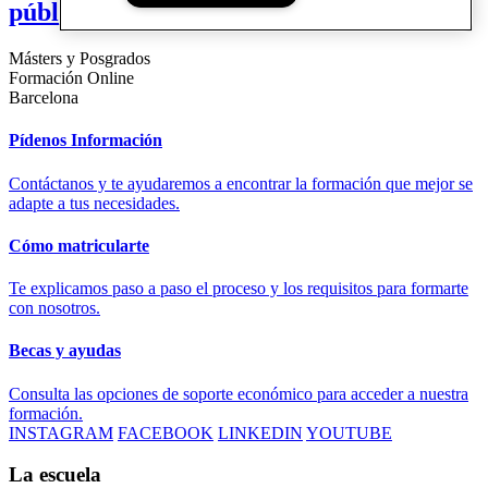
pública (en catalán)
Másters y Posgrados
Formación Online
Barcelona
Pídenos Información
Contáctanos y te ayudaremos a encontrar la formación que mejor se
adapte a tus necesidades.
Cómo matricularte
Te explicamos paso a paso el proceso y los requisitos para formarte
con nosotros.
Becas y ayudas
Consulta las opciones de soporte económico para acceder a nuestra
formación.
INSTAGRAM
FACEBOOK
LINKEDIN
YOUTUBE
La escuela