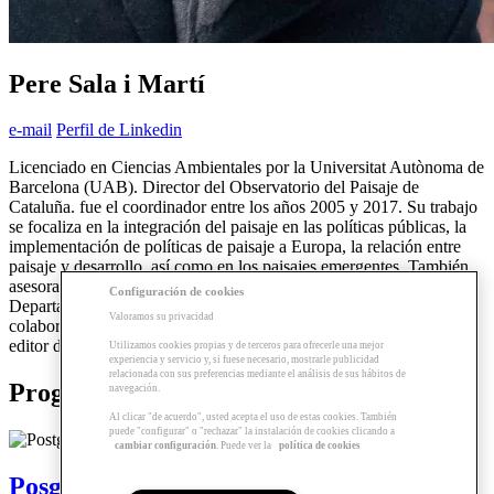
Pere Sala i Martí
e-mail
Perfil de Linkedin
Licenciado en Ciencias Ambientales por la Universitat Autònoma de
Barcelona (UAB). Director del Observatorio del Paisaje de
Cataluña. fue el coordinador entre los años 2005 y 2017. Su trabajo
se focaliza en la integración del paisaje en las políticas públicas, la
implementación de políticas de paisaje a Europa, la relación entre
paisaje y desarrollo, así como en los paisajes emergentes. También
asesora el Consejo de Europa. Es profesor asociado del
Configuración de cookies
Departamento de Humanidades de la Universitat Pompeu Fabra,
Valoramos su privacidad
colabora en varios cursos y posgrados universitarios, y es autor y
editor de varias publicaciones en el ámbito del paisaje.
Utilizamos cookies propias y de terceros para ofrecerle una mejor
experiencia y servicio y, si fuese necesario, mostrarle publicidad
relacionada con sus preferencias mediante el análisis de sus hábitos de
Programas relacionados
navegación.
Al clicar "de acuerdo", usted acepta el uso de estas cookies. También
puede "configurar" o "rechazar" la instalación de cookies clicando a
cambiar configuración
. Puede ver la
política de cookies
Posgrado | Urbanismo, edificación y