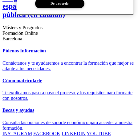
De acuerdo
espacio público en la administración
pública (en catalán)
Másters y Posgrados
Formación Online
Barcelona
Pídenos Información
Contáctanos y te ayudaremos a encontrar la formación que mejor se
adapte a tus necesidades.
Cómo matricularte
Te explicamos paso a paso el proceso y los requisitos para formarte
con nosotros.
Becas y ayudas
Consulta las opciones de soporte económico para acceder a nuestra
formación.
INSTAGRAM
FACEBOOK
LINKEDIN
YOUTUBE