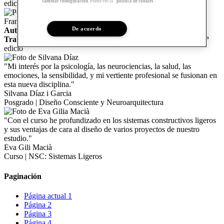
cambiar configuración
. Puede ver la
política de cookies
edició
Franja urbana pacificada para los vecinos de la Barceloneta
De acuerdo
Autor/a:
Ana Robles
Trabajo de:
Curso | Hacia el diseño de calles más habitables - 2ª
edició
"Mi interés por la psicología, las neurociencias, la salud, las
emociones, la sensibilidad, y mi vertiente profesional se fusionan en
esta nueva disciplina."
Silvana Díaz i Garcia
Posgrado | Diseño Consciente y Neuroarquitectura
"Con el curso he profundizado en los sistemas constructivos ligeros
y sus ventajas de cara al diseño de varios proyectos de nuestro
estudio."
Eva Gili Macià
Curso | NSC: Sistemas Ligeros
Paginación
Página actual
1
Página
2
Página
3
Página
4