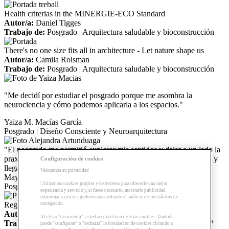
Health criterias in the MINERGIE-ECO Standard
Autor/a:
Daniel Tigges
Trabajo de:
Posgrado | Arquitectura saludable y bioconstrucción
There's no one size fits all in architecture - Let nature shape us
Autor/a:
Camila Roisman
Trabajo de:
Posgrado | Arquitectura saludable y bioconstrucción
"Me decidí por estudiar el posgrado porque me asombra la
neurociencia y cómo podemos aplicarla a los espacios."
Yaiza M. Macías García
Posgrado | Diseño Consciente y Neuroarquitectura
"El posgrado me permitió explorar mis sentidos y dejar a un lado la
praxis arquitectónica tradicional para aplicar la neuroarquitectura y
Configuración de cookies
llegar al bienestar del habitante."
Valoramos su privacidad
Mayra Alejandra Artunduaga Moreno
Utilizamos cookies propias y de terceros para ofrecerle una mejor
Posgrado | Diseño Consciente y Neuroarquitectura
experiencia y servicio y, si fuese necesario, mostrarle publicidad
relacionada con sus preferencias mediante el análisis de sus hábitos de
Regeneración urbana para mejorar la habitabilidad
navegación.
Autor/a:
Javier Duarte
Al clicar "de acuerdo", usted acepta el uso de estas cookies. También
Trabajo de:
Curso | Hacia el diseño de calles más habitables - 2ª
puede "configurar" o "rechazar" la instalación de cookies clicando a