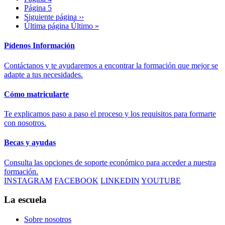
Página
5
Siguiente página
››
Última página
Último »
Pídenos Información
Contáctanos y te ayudaremos a encontrar la formación que mejor se
adapte a tus necesidades.
Cómo matricularte
Te explicamos paso a paso el proceso y los requisitos para formarte
con nosotros.
Becas y ayudas
Consulta las opciones de soporte económico para acceder a nuestra
formación.
INSTAGRAM
FACEBOOK
LINKEDIN
YOUTUBE
La escuela
Sobre nosotros