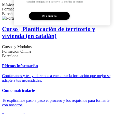
cambiar configuración
. Puede ver la
política de cookies
Másters y Posgrados
Formación Online
Barcelona
De acuerdo
Curso | Planificación de territorio y
vivienda (en catalán)
Cursos y Módulos
Formación Online
Barcelona
Pídenos Información
Contáctanos y te ayudaremos a encontrar la formación que mejor se
adapte a tus necesidades.
Cómo matricularte
Te explicamos paso a paso el proceso y los requisitos para formarte
con nosotros.