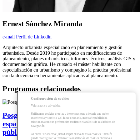
Ernest Sànchez Miranda
e-mail
Perfil de Linkedin
Arquitecto urbanista especializado en planeamiento y gestión
urbanística. Desde 2019 he participado en modificaciones de
planeamiento, planes urbanísticos, informes técnicos, análisis GIS y
documentación gráfica. He cursado el máster habilitante con
especialización en urbanismo y compagino la práctica profesional
con la docencia en herramientas aplicadas al planeamiento.
Programas relacionados
Configuración de cookies
Valoramos su privacidad
Posgrado | Urbanismo, edificación y
Utilizamos cookies propias y de terceros para ofrecerle una mejor
experiencia y servicio y, si fuese necesario, mostrarle publicidad
espacio público en la administración
relacionada con sus preferencias mediante el análisis de sus hábitos de
navegación.
pública (en catalán)
Al clicar "de acuerdo", usted acepta el uso de estas cookies. También
puede "configurar" o "rechazar" la instalación de cookies clicando a