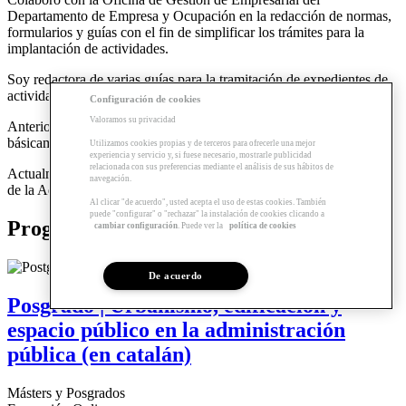
Departamento de Empresa y Ocupación en la redacción de normas,
formularios y guías con el fin de simplificar los trámites para la
implantación de actividades.
Soy redactora de varias guías para la tramitación de expedientes de
actividades.
Configuración de cookies
Valoramos su privacidad
Anteriormente trabajé en un despacho privado dedicado,
básicamente, al urbanismo.
Utilizamos cookies propias y de terceros para ofrecerle una mejor
experiencia y servicio y, si fuese necesario, mostrarle publicidad
relacionada con sus preferencias mediante el análisis de sus hábitos de
Actualmente soy la secretaria de la Asociación Catalana de Juristas
navegación.
de la Administración Local.
Al clicar "de acuerdo", usted acepta el uso de estas cookies. También
puede "configurar" o "rechazar" la instalación de cookies clicando a
Programas relacionados
cambiar configuración
. Puede ver la
política de cookies
De acuerdo
Posgrado | Urbanismo, edificación y
espacio público en la administración
pública (en catalán)
Másters y Posgrados