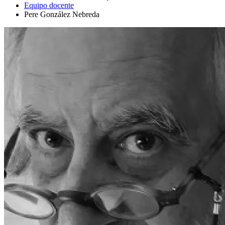
Equipo docente
Pere González Nebreda