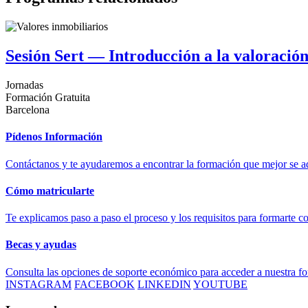
Sesión Sert — Introducción a la valoración
Jornadas
Formación Gratuita
Barcelona
Pídenos Información
Contáctanos y te ayudaremos a encontrar la formación que mejor se ad
Cómo matricularte
Te explicamos paso a paso el proceso y los requisitos para formarte c
Becas y ayudas
Consulta las opciones de soporte económico para acceder a nuestra f
INSTAGRAM
FACEBOOK
LINKEDIN
YOUTUBE