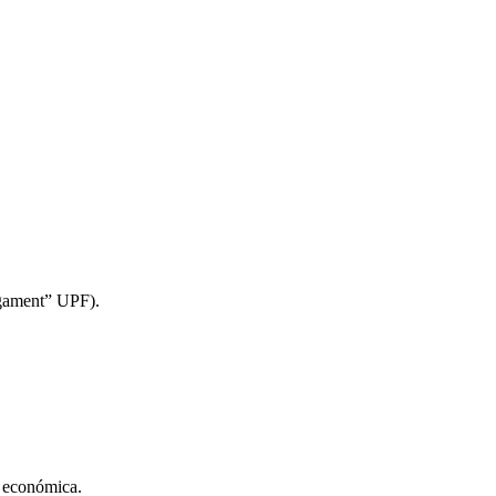
egament” UPF).
d económica.