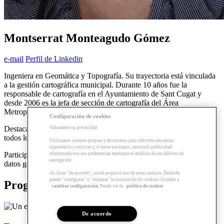
Montserrat Monteagudo Gómez
e-mail
Perfil de Linkedin
Ingeniera en Geomática y Topografía. Su trayectoria está vinculada
a la gestión cartográfica municipal. Durante 10 años fue la
responsable de cartografía en el Ayuntamiento de Sant Cugat y
desde 2006 es la jefa de sección de cartografía del Área
Metropolitana de Barcelona.
Configuración de cookies
Destaca por su visión innovadora y para acercar la cartografía a
Valoramos su privacidad
todos los sectores profesionales.
Utilizamos cookies propias y de terceros para ofrecerle una mejor
experiencia y servicio y, si fuese necesario, mostrarle publicidad
Participa en diferentes comisiones para mejorar la calidad de los
relacionada con sus preferencias mediante el análisis de sus hábitos de
navegación.
datos geográficos y su interoperabilidad.
Al clicar "de acuerdo", usted acepta el uso de estas cookies. También
puede "configurar" o "rechazar" la instalación de cookies clicando a
Programas relacionados
cambiar configuración
. Puede ver la
política de cookies
De acuerdo