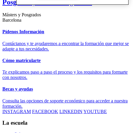
Posgrado | BIM Management
Másters y Posgrados
Barcelona
Pídenos Información
Contáctanos y te ayudaremos a encontrar la formación que mejor se
adapte a tus necesidades.
Cómo matricularte
Te explicamos paso a paso el proceso y los requisitos para formarte
con nosotros.
Becas y ayudas
Consulta las opciones de soporte económico para acceder a nuestra
formación.
INSTAGRAM
FACEBOOK
LINKEDIN
YOUTUBE
La escuela