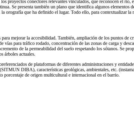
 los proyectos conectores relevantes vinculados, que reconocen el río, el
ntinua. Se presenta también un plano que identifica algunos elementos de 
 la orografía que ha definido el lugar. Todo ello, para contextualizar l
s para mejorar la accesibilidad. También, ampliación de los puntos de c
de vías para tráfico rodado, concentración de las zonas de carga y desca
ncremento de la permeabilidad del suelo respetando los sótanos. Se prop
s árboles actuales.
eferenciados de plataformas de diferentes administraciones y entidades.
(SITMUN DIBA), características geológicas, ambientales, etc. (instamap
o porcentaje de origen multicultural e internacional en el barrio.