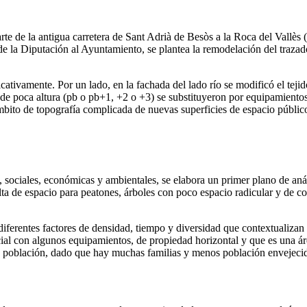
te de la antigua carretera de Sant Adrià de Besòs a la Roca del Vallès
e la Diputación al Ayuntamiento, se plantea la remodelación del trazad
icativamente. Por un lado, en la fachada del lado río se modificó el te
de poca altura (pb o pb+1, +2 o +3) se substituyeron por equipamientos
 ámbito de topografía complicada de nuevas superficies de espacio públi
ivas, sociales, económicas y ambientales, se elabora un primer plano de a
falta de espacio para peatones, árboles con poco espacio radicular y de co
ferentes factores de densidad, tiempo y diversidad que contextualizan
ial con algunos equipamientos, de propiedad horizontal y que es una á
 población, dado que hay muchas familias y menos población envejecida