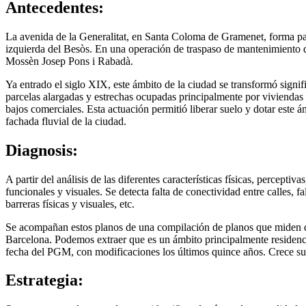
Antecedentes:
La avenida de la Generalitat, en Santa Coloma de Gramenet, forma par
izquierda del Besòs. En una operación de traspaso de mantenimiento d
Mossèn Josep Pons i Rabadà.
Ya entrado el siglo XIX, este ámbito de la ciudad se transformó signif
parcelas alargadas y estrechas ocupadas principalmente por viviendas 
bajos comerciales. Esta actuación permitió liberar suelo y dotar este
fachada fluvial de la ciudad.
Diagnosis:
A partir del análisis de las diferentes características físicas, percept
funcionales y visuales. Se detecta falta de conectividad entre calles, 
barreras físicas y visuales, etc.
Se acompañan estos planos de una compilación de planos que miden di
Barcelona. Podemos extraer que es un ámbito principalmente residenc
fecha del PGM, con modificaciones los últimos quince años. Crece su
Estrategia: