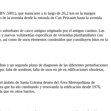
 (BV‐5001), que transcurre a lo largo de 26,2 km en la margen
o de la avenida desde la rotonda de Can Peixauet hasta la avenida
jido suburbano de casco antiguo originado por el antiguo camino. Las
 y nuevas volumetrías específicas de viviendas plurifamiliares con
co, así como de unos elementos construidos que constituyen hitos en la
nálisis y un segundo plano de diagnosis de las diferentes perturbaciones
pa, falta de sombras, falta de usos en pb en edificaciones obsoletas,
 el ámbito de Santa Coloma dentro del Área Metropolitana de
rea que ha ido cambiando y renovando la edificación desde 1976,
 que en otros barrios.