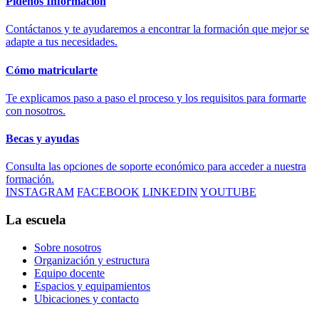
Pídenos Información
Contáctanos y te ayudaremos a encontrar la formación que mejor se
adapte a tus necesidades.
Cómo matricularte
Te explicamos paso a paso el proceso y los requisitos para formarte
con nosotros.
Becas y ayudas
Consulta las opciones de soporte económico para acceder a nuestra
formación.
INSTAGRAM
FACEBOOK
LINKEDIN
YOUTUBE
La escuela
Sobre nosotros
Organización y estructura
Equipo docente
Espacios y equipamientos
Ubicaciones y contacto