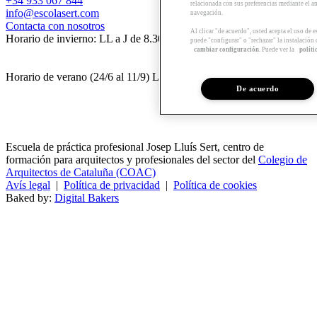
+34 933 067 844
relacionada con sus preferencias mediante el an
info@escolasert.com
navegación.
Contacta con nosotros
Al clicar "de acuerdo", usted acepta el uso de 
Horario de invierno: LL a J de 8.30 a 16.30 h / V de 8.30 a 14 h.
puede "configurar" o "rechazar" la instalación
cambiar configuración
. Puede ver la
políti
Horario de verano (24/6 al 11/9) LL a V de 8.30 a 14 h.
De acuerdo
Escuela de práctica profesional Josep Lluís Sert, centro de
formación para arquitectos y profesionales del sector del
Colegio de
Arquitectos de Cataluña (COAC)
Avís legal
|
Política de privacidad
|
Política de cookies
Baked by:
Digital Bakers