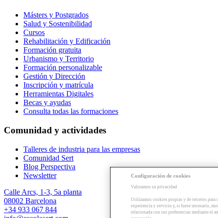
Másters y Postgrados
Salud y Sostenibilidad
Cursos
Rehabilitación y Edificación
Formación gratuita
Urbanismo y Territorio
Formación personalizable
Gestión y Dirección
Inscripción y matrícula
Herramientas Digitales
Becas y ayudas
Consulta todas las formaciones
Comunidad y actividades
Talleres de industria para las empresas
Comunidad Sert
Blog Perspectiva
Newsletter
Configuración de cookies
Valoramos su privacidad
Calle Arcs, 1-3, 5a planta
08002 Barcelona
Utilizamos cookies propias y de terceros para 
experiencia y servicio y, si fuese necesario, mo
+34 933 067 844
relacionada con sus preferencias mediante el an