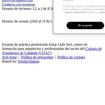
info@escolasert.com
navegación.
Contacta con nosotros
Al clicar "de acuerdo", usted acepta el uso de 
Horario de invierno: LL a J de 8.30 a 16.30 h / V de 8.30 a 14 h.
puede "configurar" o "rechazar" la instalación
cambiar configuración
. Puede ver la
políti
Horario de verano (24/6 al 11/9) LL a V de 8.30 a 14 h.
De acuerdo
Escuela de práctica profesional Josep Lluís Sert, centro de
formación para arquitectos y profesionales del sector del
Colegio de
Arquitectos de Cataluña (COAC)
Avís legal
|
Política de privacidad
|
Política de cookies
Baked by:
Digital Bakers