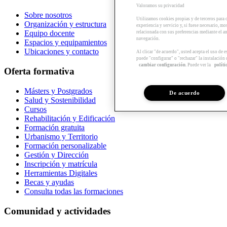
Valoramos su privacidad
Sobre nosotros
Utilizamos cookies propias y de terceros para 
Organización y estructura
experiencia y servicio y, si fuese necesario, mo
Equipo docente
relacionada con sus preferencias mediante el an
navegación.
Espacios y equipamientos
Ubicaciones y contacto
Al clicar "de acuerdo", usted acepta el uso de 
puede "configurar" o "rechazar" la instalación
cambiar configuración
. Puede ver la
políti
Oferta formativa
Másters y Postgrados
De acuerdo
Salud y Sostenibilidad
Cursos
Rehabilitación y Edificación
Formación gratuita
Urbanismo y Territorio
Formación personalizable
Gestión y Dirección
Inscripción y matrícula
Herramientas Digitales
Becas y ayudas
Consulta todas las formaciones
Comunidad y actividades