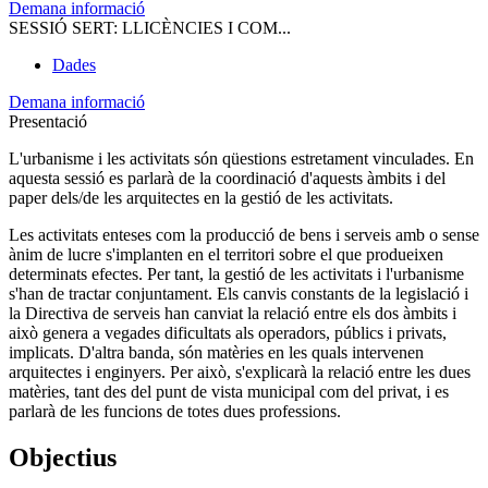
Demana informació
SESSIÓ SERT: LLICÈNCIES I COM...
Dades
Demana informació
Presentació
L'urbanisme i les activitats són qüestions estretament vinculades. En
aquesta sessió es parlarà de la coordinació d'aquests àmbits i del
paper dels/de les arquitectes en la gestió de les activitats.
Les activitats enteses com la producció de bens i serveis amb o sense
ànim de lucre s'implanten en el territori sobre el que produeixen
determinats efectes. Per tant, la gestió de les activitats i l'urbanisme
s'han de tractar conjuntament. Els canvis constants de la legislació i
la Directiva de serveis han canviat la relació entre els dos àmbits i
això genera a vegades dificultats als operadors, públics i privats,
implicats. D'altra banda, són matèries en les quals intervenen
arquitectes i enginyers. Per això, s'explicarà la relació entre les dues
matèries, tant des del punt de vista municipal com del privat, i es
parlarà de les funcions de totes dues professions.
Objectius