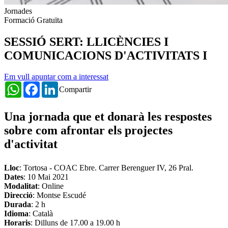
Jornades
Formació Gratuïta
SESSIÓ SERT: LLICÈNCIES I
COMUNICACIONS D'ACTIVITATS I
Em vull apuntar com a interessat
WhatsApp
Facebook
LinkedIn
Compartir
Una jornada que et donarà les respostes
sobre com afrontar els projectes
d'activitat
Lloc
: Tortosa - COAC Ebre. Carrer Berenguer IV, 26 Pral.
Dates
:
10 Mai 2021
Modalitat
: Online
Direcció
: Montse Escudé
Durada
: 2 h
Idioma
: Català
Horaris
: Dilluns de 17.00 a 19.00 h