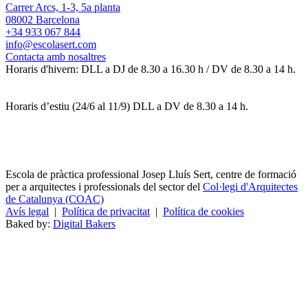
Carrer Arcs, 1-3, 5a planta
08002 Barcelona
+34 933 067 844
info@escolasert.com
Contacta amb nosaltres
Horaris d'hivern: DLL a DJ de 8.30 a 16.30 h / DV de 8.30 a 14 h.
Horaris d’estiu (24/6 al 11/9) DLL a DV de 8.30 a 14 h.
Escola de pràctica professional Josep Lluís Sert, centre de formació
per a arquitectes i professionals del sector del
Col·legi d'Arquitectes
de Catalunya (COAC)
Avís legal
|
Política de privacitat
|
Política de cookies
Baked by:
Digital Bakers