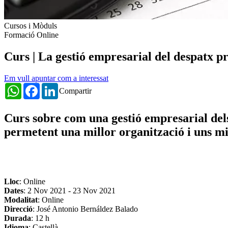
Cursos i Mòduls
Formació Online
Curs | La gestió empresarial del despatx pr
Em vull apuntar com a interessat
WhatsApp
Facebook
LinkedIn
Compartir
Curs sobre com una gestió empresarial dels n
permetent una millor organització i uns mil
Lloc
: Online
Dates
:
2 Nov 2021
-
23 Nov 2021
Modalitat
: Online
Direcció
: José Antonio Bernáldez Balado
Durada
: 12 h
Idioma
: Castellà