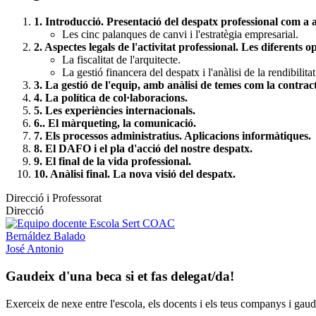
1. Introducció. Presentació del despatx professional com a a
Les cinc palanques de canvi i l'estratègia empresarial.
2. Aspectes legals de l'activitat professional. Les diferents o
La fiscalitat de l'arquitecte.
La gestió financera del despatx i l'anàlisi de la rendibilitat
3.
La gestió de l'equip, amb anàlisi de temes com la contracta
4. La política de col·laboracions.
5. Les experiències internacionals.
6.. El màrqueting, la comunicació.
7. Els processos administratius. Aplicacions informàtiques.
8. El DAFO i el pla d'acció del nostre despatx.
9. El final de la vida professional.
10. Anàlisi final. La nova visió del despatx.
Direcció i Professorat
Direcció
Bernáldez Balado
José Antonio
Gaudeix d'una beca si et fas delegat/da!
Exerceix de nexe entre l'escola, els docents i els teus companys i ga