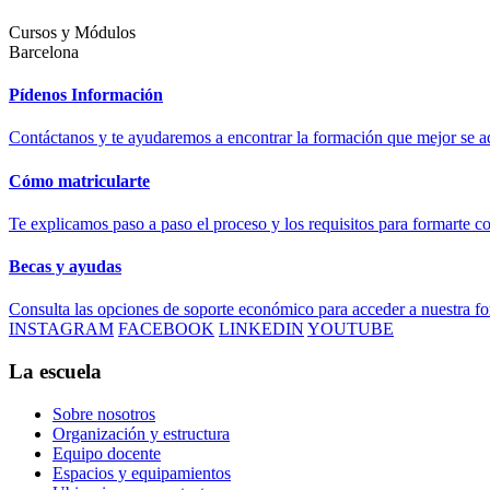
Cursos y Módulos
Barcelona
Pídenos Información
Contáctanos y te ayudaremos a encontrar la formación que mejor se ad
Cómo matricularte
Te explicamos paso a paso el proceso y los requisitos para formarte c
Becas y ayudas
Consulta las opciones de soporte económico para acceder a nuestra f
INSTAGRAM
FACEBOOK
LINKEDIN
YOUTUBE
La escuela
Sobre nosotros
Organización y estructura
Equipo docente
Espacios y equipamientos