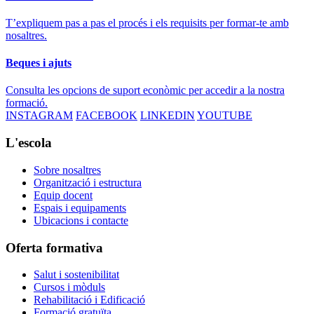
T’expliquem pas a pas el procés i els requisits per formar-te amb
nosaltres.
Beques i ajuts
Consulta les opcions de suport econòmic per accedir a la nostra
formació.
INSTAGRAM
FACEBOOK
LINKEDIN
YOUTUBE
L'escola
Sobre nosaltres
Organització i estructura
Equip docent
Espais i equipaments
Ubicacions i contacte
Oferta formativa
Salut i sostenibilitat
Cursos i mòduls
Rehabilitació i Edificació
Formació gratuïta