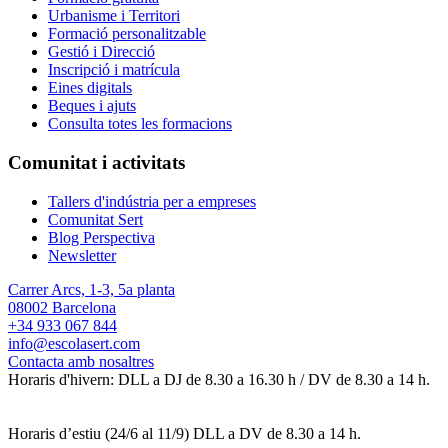
Urbanisme i Territori
Formació personalitzable
Gestió i Direcció
Inscripció i matrícula
Eines digitals
Beques i ajuts
Consulta totes les formacions
Comunitat i activitats
Tallers d'indústria per a empreses
Comunitat Sert
Blog Perspectiva
Newsletter
Carrer Arcs, 1-3, 5a planta
08002 Barcelona
+34 933 067 844
info@escolasert.com
Contacta amb nosaltres
Horaris d'hivern: DLL a DJ de 8.30 a 16.30 h / DV de 8.30 a 14 h.
Horaris d’estiu (24/6 al 11/9) DLL a DV de 8.30 a 14 h.