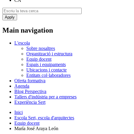
CA
Main navigation
L'escola
Sobre nosaltres
Organització i estructura
Equip docent
Espais i equipaments
Ubicacions i contacte
Entitats col·laboradores
Oferta formativa
Agenda
Blog Perspectiva
Tallers d'indústria per a empreses
Experiència Sert
Inici
Escola Sert, escola d'arquitectes
Equip docent
María José Araya León