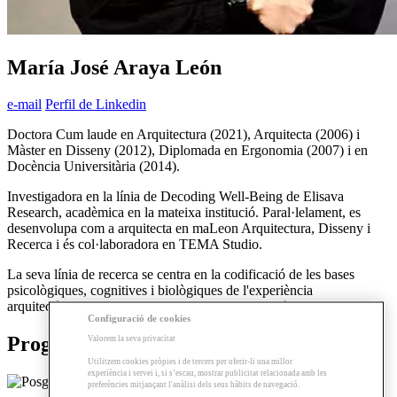
María José Araya León
e-mail
Perfil de Linkedin
Doctora Cum laude en Arquitectura (2021), Arquitecta (2006) i
Màster en Disseny (2012), Diplomada en Ergonomia (2007) i en
Docència Universitària (2014).
Investigadora en la línia de Decoding Well-Being de Elisava
Research, acadèmica en la mateixa institució. Paral·lelament, es
desenvolupa com a arquitecta en maLeon Arquitectura, Disseny i
Recerca i és col·laboradora en TEMA Studio.
La seva línia de recerca se centra en la codificació de les bases
psicològiques, cognitives i biològiques de l'experiència
arquitectònica i el seu impacte en el benestar humà.
Configuració de cookies
Programes relacionats
Valorem la seva privacitat
Utilitzem cookies pròpies i de tercers per oferir-li una millor
experiència i servei i, si s’escau, mostrar publicitat relacionada amb les
preferències mitjançant l'anàlisi dels seus hàbits de navegació.