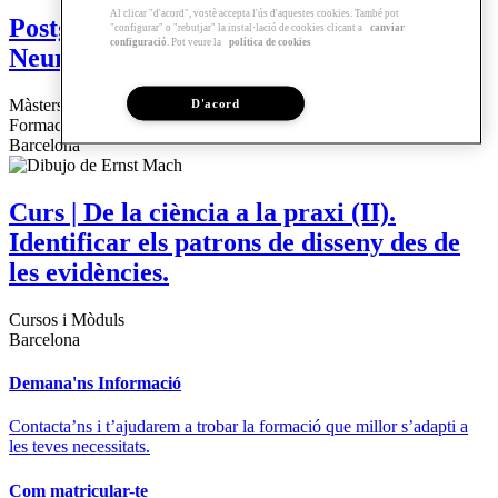
Al clicar "d'acord", vostè accepta l'ús d'aquestes cookies. També pot
Postgrau | Disseny Conscient i
"configurar" o "rebutjar" la instal·lació de cookies clicant a
canviar
configuració
. Pot veure la
política de cookies
Neuroarquitectura
Màsters i Postgraus
D'acord
Formació Online
Barcelona
Curs | De la ciència a la praxi (II).
Identificar els patrons de disseny des de
les evidències.
Cursos i Mòduls
Barcelona
Demana'ns Informació
Contacta’ns i t’ajudarem a trobar la formació que millor s’adapti a
les teves necessitats.
Com matricular-te