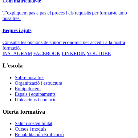
Com matricular-te
T’expliquem pas a pas el procés i els requisits per formar-te amb
nosaltres.
Beques i ajuts
Consulta les opcions de suport econòmic per accedir a la nostra
formació.
INSTAGRAM
FACEBOOK
LINKEDIN
YOUTUBE
L'escola
Sobre nosaltres
Organització i estructura
Equip docent
Espais i equipaments
Ubicacions i contacte
Oferta formativa
Salut i sostenibilitat
Cursos i mòduls
Rehabilitació i Edificació