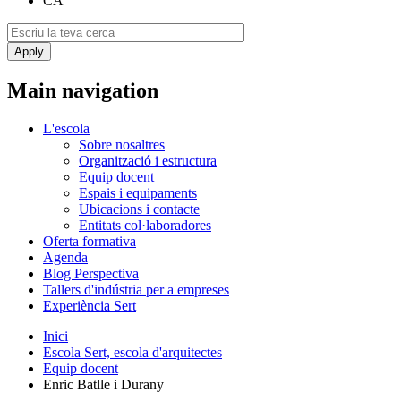
CA
Main navigation
L'escola
Sobre nosaltres
Organització i estructura
Equip docent
Espais i equipaments
Ubicacions i contacte
Entitats col·laboradores
Oferta formativa
Agenda
Blog Perspectiva
Tallers d'indústria per a empreses
Experiència Sert
Inici
Escola Sert, escola d'arquitectes
Equip docent
Enric Batlle i Durany