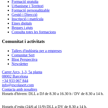
Formació gratuïta
Urbanisme i Territori
Formació personalitzable
Gestió i Direcció
Inscripció i matrícula
Eines digitals
Beques i ajuts
Consulta totes les formacions
Comunitat i activitats
Tallers d'indústria per a empreses
Comunitat Sert
Blog Perspectiva
Newsletter
Carrer Arcs, 1-3, 5a planta
08002 Barcelona
+34 933 067 844
info@escolasert.com
Contacta amb nosaltres
Horaris d'hivern: DLL a DJ de 8.30 a 16.30 h / DV de 8.30 a 14 h.
Horaris d’estiu (24/6 al 11/9) DLL a DV de 8.30 a 14 h.