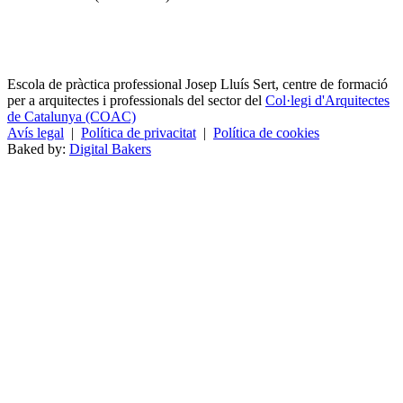
Escola de pràctica professional Josep Lluís Sert, centre de formació
per a arquitectes i professionals del sector del
Col·legi d'Arquitectes
de Catalunya (COAC)
Avís legal
|
Política de privacitat
|
Política de cookies
Baked by:
Digital Bakers