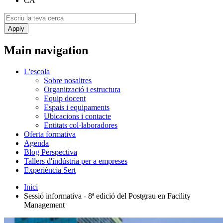
CA
Main navigation
L'escola
Sobre nosaltres
Organització i estructura
Equip docent
Espais i equipaments
Ubicacions i contacte
Entitats col·laboradores
Oferta formativa
Agenda
Blog Perspectiva
Tallers d'indústria per a empreses
Experiència Sert
Inici
Sessió informativa - 8ª edició del Postgrau en Facility
Management