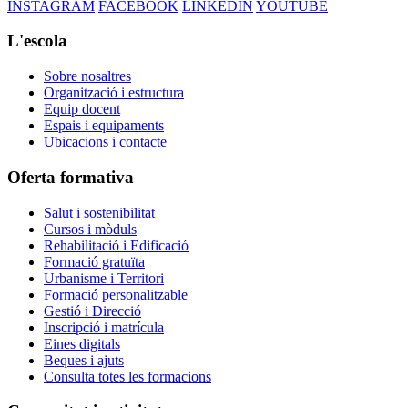
INSTAGRAM
FACEBOOK
LINKEDIN
YOUTUBE
L'escola
Sobre nosaltres
Organització i estructura
Equip docent
Espais i equipaments
Ubicacions i contacte
Oferta formativa
Salut i sostenibilitat
Cursos i mòduls
Rehabilitació i Edificació
Formació gratuïta
Urbanisme i Territori
Formació personalitzable
Gestió i Direcció
Inscripció i matrícula
Eines digitals
Beques i ajuts
Consulta totes les formacions