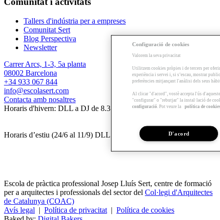
Comunitat i activitats
Tallers d'indústria per a empreses
Comunitat Sert
Blog Perspectiva
Configuració de cookies
Newsletter
Valorem la seva privacitat
Carrer Arcs, 1-3, 5a planta
Utilitzem cookies pròpies i de tercers per oferi
08002 Barcelona
experiència i servei i, si s’escau, mostrar publ
+34 933 067 844
preferències mitjançant l'anàlisi dels seus hàb
info@escolasert.com
Al clicar "d'acord", vostè accepta l'ús d'aques
Contacta amb nosaltres
"configurar" o "rebutjar" la instal·lació de coo
configuració
. Pot veure la
política de cookie
Horaris d'hivern: DLL a DJ de 8.30 a 16.30 h / DV de 8.30 a 14 h.
D'acord
Horaris d’estiu (24/6 al 11/9) DLL a DV de 8.30 a 14 h.
Escola de pràctica professional Josep Lluís Sert, centre de formació
per a arquitectes i professionals del sector del
Col·legi d'Arquitectes
de Catalunya (COAC)
Avís legal
|
Política de privacitat
|
Política de cookies
Baked by:
Digital Bakers