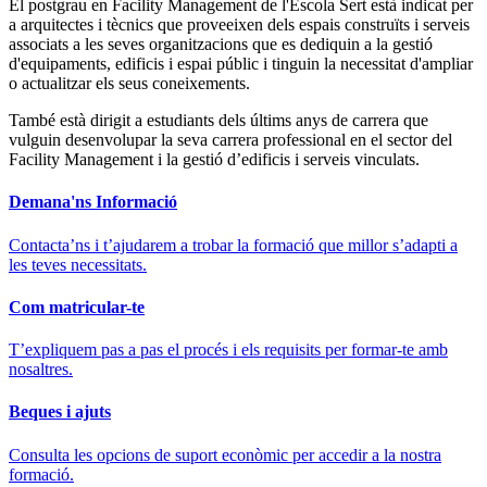
El postgrau en Facility Management de l'Escola Sert està indicat per
a arquitectes i tècnics que proveeixen dels espais construïts i serveis
associats a les seves organitzacions que es dediquin a la gestió
d'equipaments, edificis i espai públic i tinguin la necessitat d'ampliar
o actualitzar els seus coneixements.
També està dirigit a estudiants dels últims anys de carrera que
vulguin desenvolupar la seva carrera professional en el sector del
Facility Management i la gestió d’edificis i serveis vinculats.
Demana'ns Informació
Contacta’ns i t’ajudarem a trobar la formació que millor s’adapti a
les teves necessitats.
Com matricular-te
T’expliquem pas a pas el procés i els requisits per formar-te amb
nosaltres.
Beques i ajuts
Consulta les opcions de suport econòmic per accedir a la nostra
formació.