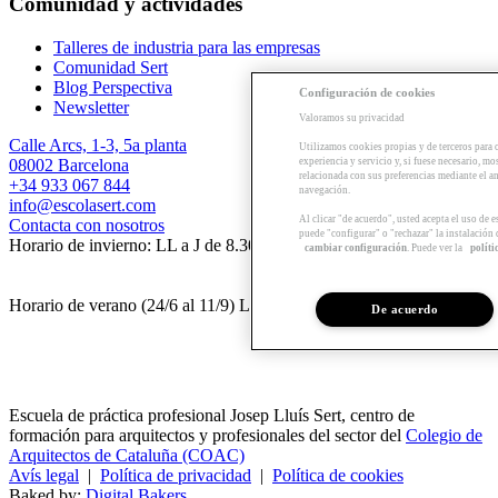
Comunidad y actividades
Talleres de industria para las empresas
Comunidad Sert
Blog Perspectiva
Configuración de cookies
Newsletter
Valoramos su privacidad
Calle Arcs, 1-3, 5a planta
Utilizamos cookies propias y de terceros para 
08002 Barcelona
experiencia y servicio y, si fuese necesario, mo
relacionada con sus preferencias mediante el an
+34 933 067 844
navegación.
info@escolasert.com
Al clicar "de acuerdo", usted acepta el uso de 
Contacta con nosotros
puede "configurar" o "rechazar" la instalación
Horario de invierno: LL a J de 8.30 a 16.30 h / V de 8.30 a 14 h.
cambiar configuración
. Puede ver la
políti
Horario de verano (24/6 al 11/9) LL a V de 8.30 a 14 h.
De acuerdo
Escuela de práctica profesional Josep Lluís Sert, centro de
formación para arquitectos y profesionales del sector del
Colegio de
Arquitectos de Cataluña (COAC)
Avís legal
|
Política de privacidad
|
Política de cookies
Baked by:
Digital Bakers