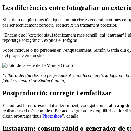
Les diferències entre fotografiar un exterio
Si parlem de qüestions tècniques, un interior és generalment més com
per ser tècnicament correcta, requereix un tractament posterior.
“Encara que l’exterior sigui tècnicament més senzill, cal ‘entrenar’ l’ul
reportatge fotogràfic”, explica el fotògraf.
Sobre incloure o no persones en l’enquadrament, Simón García diu que és
del projecte en qüestió.
“L’hora del dia descriu perfectament la materialitat de la façana i la
foto i comentari de Simón García).
Postproducció: corregir i emfatitzar
El contrast lumínic esmentat anteriorment, conegut com a
alt rang d
realisme és el més complex. Per aconseguir aquest equilibri cal fer dif
algun programa tipus
Photoshop
”, detalla.
​Instagram: consum ràpid o generador de t