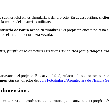
e submergeixi en les singularitats del projecte. En aquest brífing,
el cli
a textura dels materials utilitzats.
strucció de l’obra acaba de finalitzar
i el propietari encara no hi ha a
s que el miraran per primera vegada.
ques, perquè les seves formes i les voltes donen molt joc”
(Imatge: Casa
cabar avorrint el projecte. En canvi, el fotògraf acut a l’espai sense est
imón García
, director del
curs Fotografia d’Arquitectura de l’Escola S
s dimensions
d’explorar-lo, de conèixer-lo, d’admirar-lo, d’analitzar-lo. El propòsit