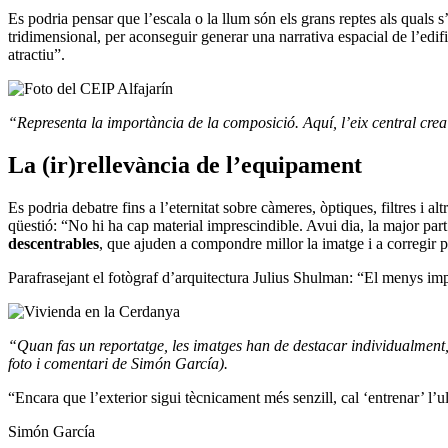
Es podria pensar que l’escala o la llum són els grans reptes als quals
tridimensional, per aconseguir generar una narrativa espacial de l’edifi
atractiu”.
“Representa la importància de la composició. Aquí, l’eix central crea
La (ir)rellevància de l’equipament
Es podria debatre fins a l’eternitat sobre càmeres, òptiques, filtres i
qüestió: “No hi ha cap material imprescindible. Avui dia, la major part
descentrables
, que ajuden a compondre millor la imatge i a corregir 
Parafrasejant el fotògraf d’arquitectura Julius Shulman: “El menys impo
“Quan fas un reportatge, les imatges han de destacar individualment,
foto i comentari de Simón García).
“Encara que l’exterior sigui tècnicament més senzill, cal ‘entrenar’ l’ull
Simón García