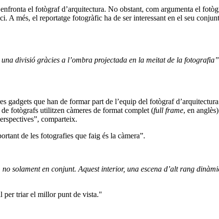
 s’enfronta el fotògraf d’arquitectura. No obstant, com argumenta el fot
ci. A més, el reportatge fotogràfic ha de ser interessant en el seu conju
 una divisió gràcies a l’ombra projectada en la meitat de la fotografia”
 altres gadgets que han de formar part de l’equip del fotògraf d’arquitec
 de fotògrafs utilitzen càmeres de format complet (
full frame
, en anglès
perspectives”, comparteix.
rtant de les fotografies que faig és la càmera”.
 no solament en conjunt. Aquest interior, una escena d’alt rang dinàmi
 per triar el millor punt de vista."