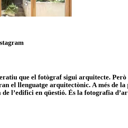
nstagram
atiu que el fotògraf sigui arquitecte. Però s
n el llenguatge arquitectònic. A més de la p
de l’edifici en qüestió. És la fotografia d’a