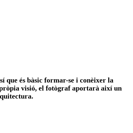
í que és bàsic formar-se i conèixer la
ròpia visió, el fotògraf aportarà així un
rquitectura.