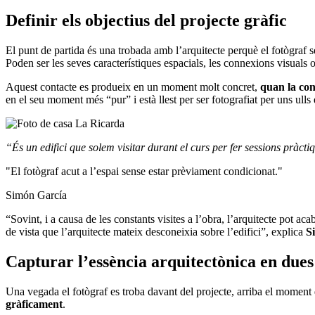
Definir els objectius del projecte gràfic
El punt de partida és una trobada amb l’arquitecte perquè el fotògraf s
Poden ser les seves característiques espacials, les connexions visuals o l
Aquest contacte es produeix en un moment molt concret,
quan la con
en el seu moment més “pur” i està llest per ser fotografiat per uns ull
“És un edifici que solem visitar durant el curs per fer sessions pràcti
"El fotògraf acut a l’espai sense estar prèviament condicionat."
Simón García
“Sovint, i a causa de les constants visites a l’obra, l’arquitecte pot a
de vista que l’arquitecte mateix desconeixia sobre l’edifici”, explica
S
Capturar l’essència arquitectònica en due
Una vegada el fotògraf es troba davant del projecte, arriba el moment 
gràficament
.