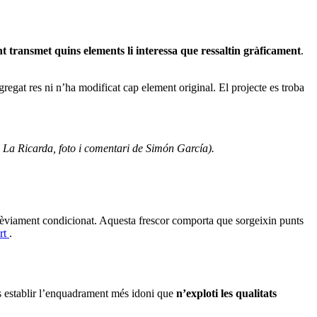
ent transmet quins elements li interessa que ressaltin gràficament
.
gregat res ni n’ha modificat cap element original. El projecte es troba
 La Ricarda, foto i comentari de Simón García
).
ar prèviament condicionat. Aquesta frescor comporta que sorgeixin punts
ert
.
 és establir l’enquadrament més idoni que
n’exploti les qualitats