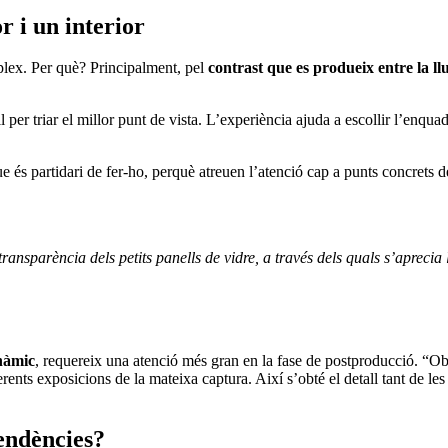
r i un interior
plex. Per què? Principalment, pel
contrast que es produeix entre la llu
l per triar el millor punt de vista. L’experiència ajuda a escollir l’enqu
 partidari de fer-ho, perquè atreuen l’atenció cap a punts concrets de l
 transparència dels petits panells de vidre, a través dels quals s’apre
inàmic
, requereix una atenció més gran en la fase de postproducció. “Ob
erents exposicions de la mateixa captura. Així s’obté el detall tant de l
endències?