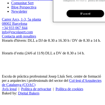
configuració
. Pot veure la
política de cookie
Comunitat Sert
Blog Perspectiva
Newsletter
D'acord
Carrer Arcs, 1-3, 5a planta
08002 Barcelona
+34 933 067 844
info@escolasert.com
Contacta amb nosaltres
Horaris d'hivern: DLL a DJ de 8.30 a 16.30 h / DV de 8.30 a 14 h.
Horaris d’estiu (24/6 al 11/9) DLL a DV de 8.30 a 14 h.
Escola de pràctica professional Josep Lluís Sert, centre de formació
per a arquitectes i professionals del sector del
Col·legi d'Arquitectes
de Catalunya (COAC)
Avís legal
|
Política de privacitat
|
Política de cookies
Baked by:
Digital Bakers