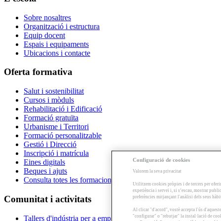
Sobre nosaltres
Organització i estructura
Equip docent
Espais i equipaments
Ubicacions i contacte
Oferta formativa
Salut i sostenibilitat
Cursos i mòduls
Rehabilitació i Edificació
Formació gratuïta
Urbanisme i Territori
Formació personalitzable
Gestió i Direcció
Inscripció i matrícula
Configuració de cookies
Eines digitals
Beques i ajuts
Valorem la seva privacitat
Consulta totes les formacions
Utilitzem cookies pròpies i de tercers per oferi
experiència i servei i, si s’escau, mostrar publ
Comunitat i activitats
preferències mitjançant l'anàlisi dels seus hàb
Al clicar "d'acord", vostè accepta l'ús d'aques
"configurar" o "rebutjar" la instal·lació de coo
Tallers d'indústria per a empreses