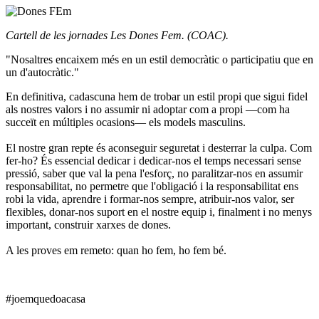
Cartell de les jornades Les Dones Fem. (COAC).
"Nosaltres encaixem més en un estil democràtic o participatiu que en
un d'autocràtic."
En definitiva, cadascuna hem de trobar un estil propi que sigui fidel
als nostres valors i no assumir ni adoptar com a propi —com ha
succeït en múltiples ocasions— els models masculins.
El nostre gran repte és aconseguir seguretat i desterrar la culpa. Com
fer-ho? És essencial dedicar i dedicar-nos el temps necessari sense
pressió, saber que val la pena l'esforç, no paralitzar-nos en assumir
responsabilitat, no permetre que l'obligació i la responsabilitat ens
robi la vida, aprendre i formar-nos sempre, atribuir-nos valor, ser
flexibles, donar-nos suport en el nostre equip i, finalment i no menys
important, construir xarxes de dones.
A les proves em remeto: quan ho fem, ho fem bé.
#joemquedoacasa