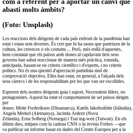
com a referent per a aportar un canvi que
abasti molts àmbits?
(Foto: Unsplash)
Les reaccions dels dirigents de cada país enfront de la pandèmia han
estat i estan sent diverses. És cert que hi ha raons que parteixen de la
cultura, les creences o els costums ... Però, més enllà d'aquestes,
hem constatat que els països amb dones al capdavant dels seus
governs han sabut reaccionar de manera més pràctica, rotunda,
anticipada, basant-se en criteris científics i d'experts, i no criteris
polítics. No és una qüestió d'apreciació partidista sinó de
comprovació objectiva. Elles han estat, en general, a l'alçada dels
seus càrrecs i de les responsabilitats per les que van ser escollides.
Esperem dels nostres dirigents guia i suport. Necessitem líders, no
protagonistes. Aquest ha estat el comportament de set països dirigits
per
dones: Mette Frederiksen (Dinamarca), Katrín Jakobsdóttir (Islàndia),
Angela Merkel (Alemanya), Jacinda Ardern (Nova
Zelanda), Erna Solberg (Noruega) i Tsai ing-wen (Taiwan). En els
últims dies, mitjans com la cadena CNN o la revista Forbes —que
va publicar un informe basat en dades del Centre Europeu per a la