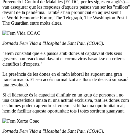
Prevenció i Control de Malalties (ECDC, per les sigles en anglès)—
van assegurar que les respostes d'aquests països van ser les "millors"
davant de la pandèmia. També s'han pronunciat en aquest sentit
el World Economic Forum, The Telegraph, The Washington Post i
The Guardian entre molts altres.
Jornada Fem Vida a l'Hospital de Sant Pau. (COAC).
"Hem constatat que els països amb dones al capdavant dels seus
governs han reaccionat davant el coronavirus basant-se en criteris
científics i d'experts."
La presència de les dones en el món laboral ha suposat una gran
transformació. El seu accés normalitzat als llocs de decisió suposarà
una revolució.
Si el lideratge és la capacitat d'influir en un grup de persones i no
una característica innata ni una actitud exclusiva, tant les dones com
els homes podem aprendre si volem i si hi ha una oportunitat real;
hem de facilitar aquesta oportunitat: tots i totes sortirem guanyant.
Jornada Fem Vida a l'Hospital de Sant Pau. (COAC).