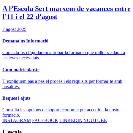
A l’Escola Sert marxem de vacances entre
l’11 i el 22 d’agost
7 agost 2025
Demana'ns Informació
Contacta’ns i t’ajudarem a trobar la formació que millor s’adapti a
les teves necessitats.
Com matricular-te
T’expliquem pas a pas el procés i els requisits per formar-te amb
nosaltres.
Beques i ajuts
Consulta les opcions de suport econòmic per accedir a la nostra
formació.
INSTAGRAM
FACEBOOK
LINKEDIN
YOUTUBE
L'escola