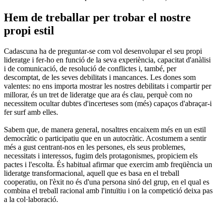
Hem de treballar per trobar el nostre
propi estil
Cadascuna ha de preguntar-se com vol desenvolupar el seu propi
lideratge i fer-ho en funció de la seva experiència, capacitat d'anàlisi
i de comunicació, de resolució de conflictes i, també, per
descomptat, de les seves debilitats i mancances. Les dones som
valentes: no ens importa mostrar les nostres debilitats i compartir per
millorar, és un tret de lideratge que ara és clau, perquè com no
necessitem ocultar dubtes d'incerteses som (més) capaços d'abraçar-i
fer surf amb elles.
Sabem que, de manera general, nosaltres encaixem més en un estil
democràtic o participatiu que en un autocràtic. Acostumem a sentir
més a gust centrant-nos en les persones, els seus problemes,
necessitats i interessos, fugim dels protagonismes, propiciem els
pactes i l'escolta. És habitual afirmar que exercim amb freqüència un
lideratge transformacional, aquell que es basa en el treball
cooperatiu, on l'èxit no és d'una persona sinó del grup, en el qual es
combina el treball racional amb l'intuïtiu i on la competició deixa pas
a la col·laboració.