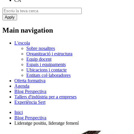
CA
Main navigation
L'escola
Sobre nosaltres
Organització i estructura
Equip docent
Espais i equipaments
Ubicacions i contacte
Entitats col·laboradores
Oferta formativa
Agenda
Blog Perspectiva
Tallers d'indústria per a empreses
Experiència Sert
Inici
Blog Perspectiva
Lideratge positiu, lideratge femení