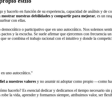
ropio estilo
o y hacerlo en función de su experiencia, capacidad de análisis y de c
 mostrar nuestras debilidades y compartir para mejorar
, es un ra
urfear con ellas.
democrático o participativo que en uno autocrático. Nos solemos senti
s pactos y la escucha. Se suele afirmar que ejercemos con frecuencia u
 que se combina el trabajo racional con el intuitivo y donde la competic
 en uno autocrático."
fiel a nuestros valores
y no asumir ni adoptar como propio —como ha 
ómo hacerlo? Es esencial dedicar y dedicarnos el tiempo necesario sin p
s robe la vida, aprender y formarnos siempre, atribuirnos valor, ser fle