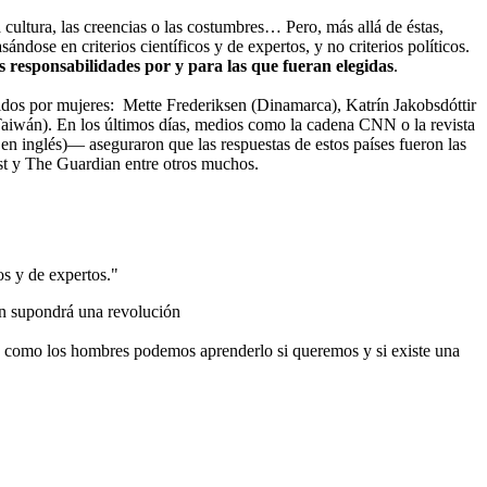
 cultura, las creencias o las costumbres… Pero, más allá de éstas,
dose en criterios científicos y de expertos, y no criterios políticos.
las responsabilidades por y para las que fueran elegidas
.
igidos por mujeres: Mette Frederiksen (Dinamarca), Katrín Jakobsdóttir
aiwán). En los últimos días, medios como la cadena CNN o la revista
 inglés)— aseguraron que las respuestas de estos países fueron las
t y The Guardian entre otros muchos.
os y de expertos."
ón supondrá una revolución
eres como los hombres podemos aprenderlo si queremos y si existe una