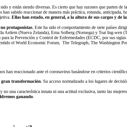
 sido y están siendo diversas. Es cierto que hay razones que parten de la
han sabido reaccionar de manera más práctica, rotunda, anticipada, basán
jetiva.
Ellas han estado, en general, a la altura de sus cargos y de 
 no protagonistas
. Este ha sido el comportamiento de siete países dir
nda Ardern (Nueva Zelanda), Erna Solberg (Noruega) y Tsai Ing-wen (T
ara la Prevención y Control de Enfermedades (ECDC, por sus siglas en
 sentido el World Economic Forum, The Telegraph, The Washington Pos
os han reaccionado ante el coronavirus basándose en criterios científic
a gran transformación
. Su acceso normalizado a los lugares de decisi
 y no una característica innata ni una actitud exclusiva, tanto las muj
aldremos ganando
.