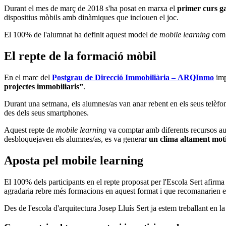
Durant el mes de març de 2018 s'ha posat en marxa el
primer curs g
dispositius mòbils amb dinàmiques que inclouen el joc.
El 100% de l'alumnat ha definit aquest model de
mobile learning
com 
El repte de la formació mòbil
En el marc del
Postgrau de Direcció Immobiliària – ARQInmo
imp
projectes immobiliaris”
.
Durant una setmana, els alumnes/as van anar rebent en els seus telèfons
des dels seus smartphones.
Aquest repte de
mobile learning
va comptar amb diferents recursos aud
desbloquejaven els alumnes/as, es va generar
un clima altament mot
Aposta pel mobile learning
El 100% dels participants en el repte proposat per l'Escola Sert afirm
agradaria rebre més formacions en aquest format i que recomanarien el
Des de l'escola d'arquitectura Josep Lluís Sert ja estem treballant en 