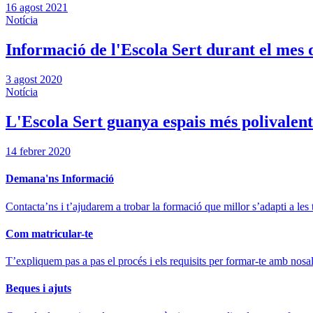
16 agost 2021
Notícia
Informació de l'Escola Sert durant el mes 
3 agost 2020
Notícia
L'Escola Sert guanya espais més polivalent
14 febrer 2020
Demana'ns Informació
Contacta’ns i t’ajudarem a trobar la formació que millor s’adapti a les 
Com matricular-te
T’expliquem pas a pas el procés i els requisits per formar-te amb nosal
Beques i ajuts