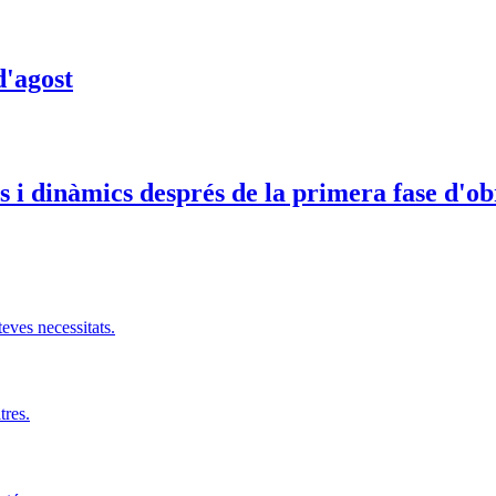
d'agost
s i dinàmics després de la primera fase d'ob
teves necessitats.
tres.