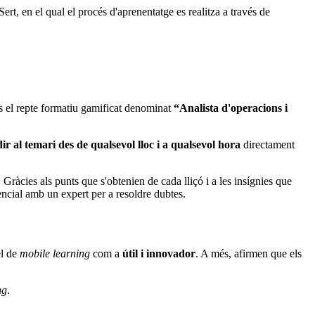
Sert, en el qual el procés d'aprenentatge es realitza a través de
/as el repte formatiu gamificat denominat
“Analista d'operacions i
ir al temari des de qualsevol lloc i a qualsevol hora
directament
ràcies als punts que s'obtenien de cada lliçó i a les insígnies que
sencial amb un expert per a resoldre dubtes.
el de
mobile learning
com a
útil i innovador
. A més, afirmen que els
ng
.