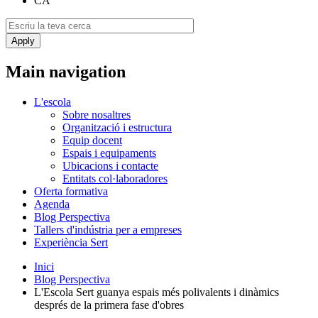
CA
Main navigation
L'escola
Sobre nosaltres
Organització i estructura
Equip docent
Espais i equipaments
Ubicacions i contacte
Entitats col·laboradores
Oferta formativa
Agenda
Blog Perspectiva
Tallers d'indústria per a empreses
Experiència Sert
Inici
Blog Perspectiva
L'Escola Sert guanya espais més polivalents i dinàmics
després de la primera fase d'obres