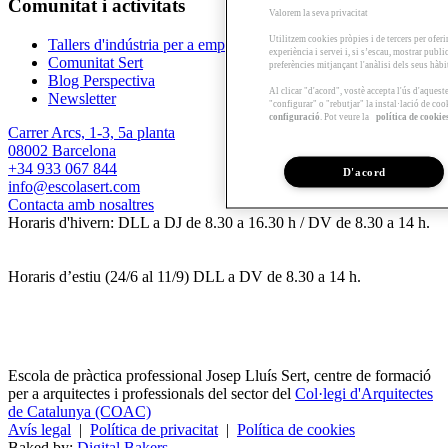
Comunitat i activitats
Valorem la seva privacitat
Utilitzem cookies pròpies i de tercers per oferi
Tallers d'indústria per a empreses
experiència i servei i, si s’escau, mostrar publ
Comunitat Sert
preferències mitjançant l'anàlisi dels seus hàb
Blog Perspectiva
Al clicar "d'acord", vostè accepta l'ús d'aques
Newsletter
"configurar" o "rebutjar" la instal·lació de coo
configuració
. Pot veure la
política de cookie
Carrer Arcs, 1-3, 5a planta
08002 Barcelona
+34 933 067 844
D'acord
info@escolasert.com
Contacta amb nosaltres
Horaris d'hivern: DLL a DJ de 8.30 a 16.30 h / DV de 8.30 a 14 h.
Horaris d’estiu (24/6 al 11/9) DLL a DV de 8.30 a 14 h.
Escola de pràctica professional Josep Lluís Sert, centre de formació
per a arquitectes i professionals del sector del
Col·legi d'Arquitectes
de Catalunya (COAC)
Avís legal
|
Política de privacitat
|
Política de cookies
Baked by:
Digital Bakers