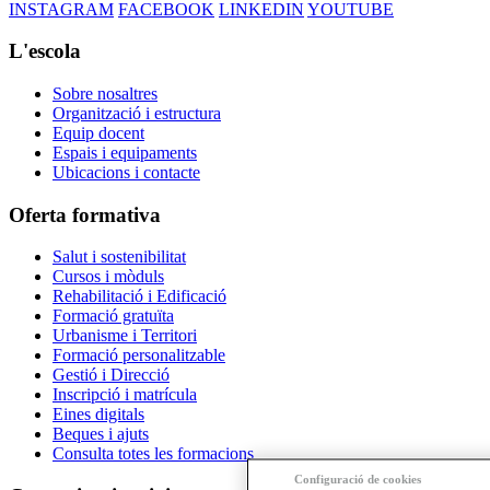
INSTAGRAM
FACEBOOK
LINKEDIN
YOUTUBE
L'escola
Sobre nosaltres
Organització i estructura
Equip docent
Espais i equipaments
Ubicacions i contacte
Oferta formativa
Salut i sostenibilitat
Cursos i mòduls
Rehabilitació i Edificació
Formació gratuïta
Urbanisme i Territori
Formació personalitzable
Gestió i Direcció
Inscripció i matrícula
Eines digitals
Beques i ajuts
Consulta totes les formacions
Configuració de cookies