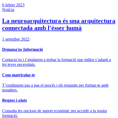
6 febrer 2023
Notícia
La neuroarquitectura és una arquitectura
connectada amb l'ésser humà
1 setembre 2022
Demana'ns Informació
Contacta’ns i t’ajudarem a trobar la formació que millor s’adapti a
les teves necessitats.
Com matricular-te
T’expliquem pas a pas el procés i els requisits per formar-te amb
nosaltres.
Beques i ajuts
Consulta les opcions de suport econòmic per accedir a la nostra
formació.