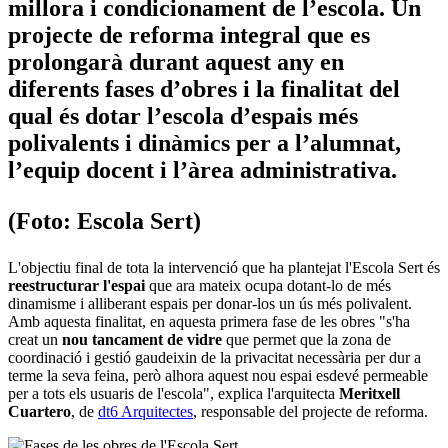
millora i condicionament de l’escola. Un
projecte de reforma integral que es
prolongarà durant aquest any en
diferents fases d’obres i la finalitat del
qual és dotar l’escola d’espais més
polivalents i dinàmics per a l’alumnat,
l’equip docent i l’àrea administrativa.
(Foto: Escola Sert)
L'objectiu final de tota la intervenció que ha plantejat l'Escola Sert és
reestructurar l'espai
que ara mateix ocupa dotant-lo de més
dinamisme i alliberant espais per donar-los un ús més polivalent.
Amb aquesta finalitat, en aquesta primera fase de les obres "s'ha
creat un
nou tancament de vidre
que permet que la zona de
coordinació i gestió gaudeixin de la privacitat necessària per dur a
terme la seva feina, però alhora aquest nou espai esdevé permeable
per a tots els usuaris de l'escola", explica l'arquitecta
Meritxell
Cuartero
, de
dt6 Arquitectes
, responsable del projecte de reforma.