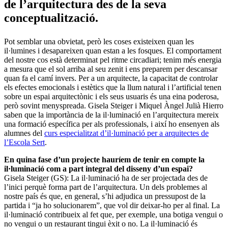
de l’arquitectura des de la seva
conceptualització.
Pot semblar una obvietat, però les coses existeixen quan les
il·lumines i desapareixen quan estan a les fosques. El comportament
del nostre cos està determinat pel ritme circadiari; tenim més energia
a mesura que el sol arriba al seu zenit i ens preparem per descansar
quan fa el camí invers. Per a un arquitecte, la capacitat de controlar
els efectes emocionals i estètics que la llum natural i l’artificial tenen
sobre un espai arquitectònic i els seus usuaris és una eina poderosa,
però sovint menyspreada. Gisela Steiger i Miquel Àngel Julià Hierro
saben que la importància de la il·luminació en l’arquitectura mereix
una formació específica per als professionals, i així ho ensenyen als
alumnes del
curs especialitzat d’il·luminació per a arquitectes de
l’Escola Sert
.
En quina fase d’un projecte hauríem de tenir en compte la
il·luminació com a part integral del disseny d’un espai?
Gisela Steiger (GS): La il·luminació ha de ser projectada des de
l’inici perquè forma part de l’arquitectura. Un dels problemes al
nostre país és que, en general, s’hi adjudica un pressupost de la
partida i “ja ho solucionarem”, que vol dir deixar-ho per al final. La
il·luminació contribueix al fet que, per exemple, una botiga vengui o
no vengui o un restaurant tingui èxit o no. La il·luminació és