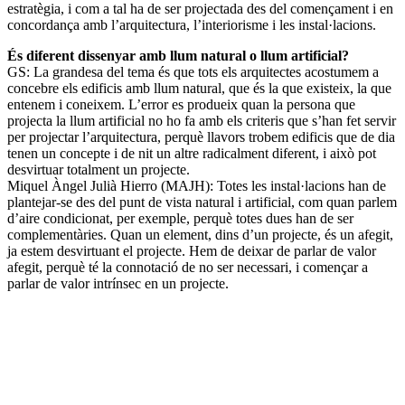
estratègia, i com a tal ha de ser projectada des del començament i en
concordança amb l’arquitectura, l’interiorisme i les instal·lacions.
És diferent dissenyar amb llum natural o llum artificial?
GS: La grandesa del tema és que tots els arquitectes acostumem a
concebre els edificis amb llum natural, que és la que existeix, la que
entenem i coneixem. L’error es produeix quan la persona que
projecta la llum artificial no ho fa amb els criteris que s’han fet servir
per projectar l’arquitectura, perquè llavors trobem edificis que de dia
tenen un concepte i de nit un altre radicalment diferent, i això pot
desvirtuar totalment un projecte.
Miquel Àngel Julià Hierro (MAJH): Totes les instal·lacions han de
plantejar-se des del punt de vista natural i artificial, com quan parlem
d’aire condicionat, per exemple, perquè totes dues han de ser
complementàries. Quan un element, dins d’un projecte, és un afegit,
ja estem desvirtuant el projecte. Hem de deixar de parlar de valor
afegit, perquè té la connotació de no ser necessari, i començar a
parlar de valor intrínsec en un projecte.