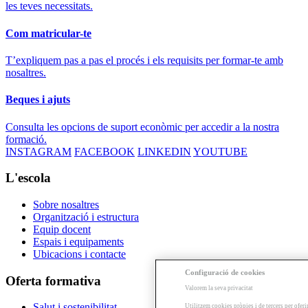
les teves necessitats.
Com matricular-te
T’expliquem pas a pas el procés i els requisits per formar-te amb
nosaltres.
Beques i ajuts
Consulta les opcions de suport econòmic per accedir a la nostra
formació.
INSTAGRAM
FACEBOOK
LINKEDIN
YOUTUBE
L'escola
Sobre nosaltres
Organització i estructura
Equip docent
Espais i equipaments
Ubicacions i contacte
Configuració de cookies
Oferta formativa
Valorem la seva privacitat
Salut i sostenibilitat
Utilitzem cookies pròpies i de tercers per oferi