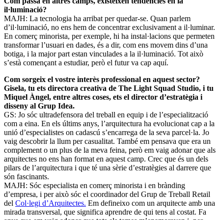
Com passa en altres camps, existeixen tendències en la
il·luminació?
MAJH: La tecnologia ha arribat per quedar-se. Quan parlem
d’il·luminació, no ens hem de concentrar exclusivament a il·luminar.
En comerç minorista, per exemple, hi ha instal·lacions que permeten
transformar l’usuari en dades, és a dir, com ens movem dins d’una
botiga, i la major part estan vinculades a la il·luminació. Tot això
s’està començant a estudiar, però el futur va cap aquí.
Com sorgeix el vostre interès professional en aquest sector?
Gisela, tu ets directora creativa de The Light Squad Studio, i tu
Miquel Àngel, entre altres coses, ets el director d’estratègia i
disseny al Grup Idea.
GS: Jo sóc ultradefensora del treball en equip i de l’especialització
com a eina. En els últims anys, l’arquitectura ha evolucionat cap a la
unió d’especialistes on cadascú s’encarrega de la seva parcel·la. Jo
vaig descobrir la llum per casualitat. També em pensava que era un
complement o un plus de la meva feina, però em vaig adonar que als
arquitectes no ens han format en aquest camp. Crec que és un dels
pilars de l’arquitectura i que té una sèrie d’estratègies al darrere que
són fascinants.
MAJH: Sóc especialista en comerç minorista i en brànding
d’empresa, i per això sóc el coordinador del Grup de Treball Retail
del
Col·legi d’Arquitectes.
Em defineixo com un arquitecte amb una
mirada transversal, que significa aprendre de qui tens al costat. Fa