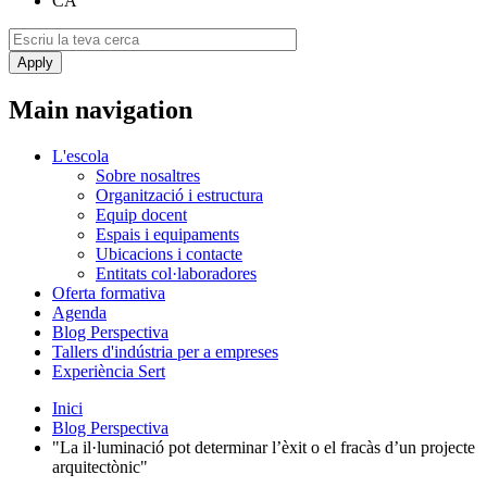
CA
Main navigation
L'escola
Sobre nosaltres
Organització i estructura
Equip docent
Espais i equipaments
Ubicacions i contacte
Entitats col·laboradores
Oferta formativa
Agenda
Blog Perspectiva
Tallers d'indústria per a empreses
Experiència Sert
Inici
Blog Perspectiva
"La il·luminació pot determinar l’èxit o el fracàs d’un projecte
arquitectònic"