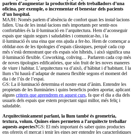
parlem d’augmentar la productivitat dels treballadors d’una
oficina, per exemple, o incrementar el benestar dels pacients
d’un hospital.
MAJH: Només parlem d’absència de confort quan les instal·lacions
fallen. Una de les instal·lacions més importants per sentir-nos
confortables és la il·luminació en l’arquitectura. Hem d’aconseguir
espais que siguin segurs i saludables i comunicar-ho, i la
il·luminació és una eina que ens ajuda a fer-ho. Hem de començar a
oblidar-nos de les tipologies d’espais clàssiques, perquè cada cop
més s’està demostrant que els espais són híbrids, i això significa una
il·luminació flexible. Coworking, coliving… Parlarem cada cop més
de noves tipologies edificatòries, que són fruit de les noves maneres
de viure i habitar. L’arquitectura va d’això, d’hàbitat i d’habitant. I la
llum s’hi haurà d’adaptar de manera flexible segons el moment del
dia i de l’ús de l’espai.
GS: La il·luminació determina el nostre estat d’ànim. Entendre les
propietats de les lluminàries i quins beneficis poden aportar, aplicant
alguns
criteris que aprendrem en aquest curs
, fa que el dia a dia dels
usuaris dels espais que estem projectant sigui millor, més feliç i
saludable.
Arquitectònicament parlant, la llum també és geometria,
textura, volum. Quines eines permeten a l’arquitecte treballar
aquests aspectes?
GS: El més important és saber quins productes
ens ofereix el mercat i tenir les eines per entendre les característiques