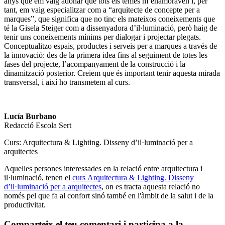
anys que em vaig adonar que tots els temes m’enamoraven i, per
tant, em vaig especialitzar com a “arquitecte de concepte per a
marques”, que significa que no tinc els mateixos coneixements que
té la Gisela Steiger com a dissenyadora d’il·luminació, però haig de
tenir uns coneixements mínims per dialogar i projectar plegats.
Conceptualitzo espais, productes i serveis per a marques a través de
la innovació: des de la primera idea fins al seguiment de totes les
fases del projecte, l’acompanyament de la construcció i la
dinamització posterior. Creiem que és important tenir aquesta mirada
transversal, i així ho transmetem al curs.
Lucía Burbano
Redacció Escola Sert
Curs: Arquitectura & Lighting. Disseny d’il·luminació per a
arquitectes
Aquelles persones interessades en la relació entre arquitectura i
il·luminació, tenen el
curs Arquitectura & Lighting. Disseny
d’il·luminació per a arquitectes
, on es tracta aquesta relació no
només pel que fa al confort sinó també en l'àmbit de la salut i de la
productivitat.
Comparteix el teu comentari i participa a la