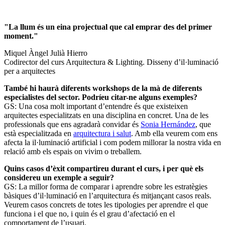
"La llum és un eina projectual que cal emprar des del primer
moment."
Miquel Àngel Julià Hierro
Codirector del curs Arquitectura & Lighting. Disseny d’il·luminació
per a arquitectes
També hi haurà diferents workshops de la mà de diferents
especialistes del sector. Podríeu citar-ne alguns exemples?
GS: Una cosa molt important d’entendre és que existeixen
arquitectes especialitzats en una disciplina en concret. Una de les
professionals que ens agradarà convidar és
Sonia Hernández
, que
està especialitzada en
arquitectura i salut
. Amb ella veurem com ens
afecta la il·luminació artificial i com podem millorar la nostra vida en
relació amb els espais on vivim o treballem.
Quins casos d’èxit compartireu durant el curs, i per què els
considereu un exemple a seguir?
GS: La millor forma de comparar i aprendre sobre les estratègies
bàsiques d’il·luminació en l’arquitectura és mitjançant casos reals.
Veurem casos concrets de totes les tipologies per aprendre el que
funciona i el que no, i quin és el grau d’afectació en el
comportament de l’usuari.