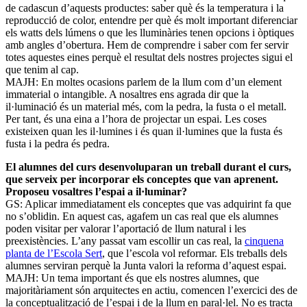
de cadascun d’aquests productes: saber què és la temperatura i la
reproducció de color, entendre per què és molt important diferenciar
els watts dels lúmens o que les lluminàries tenen opcions i òptiques
amb angles d’obertura. Hem de comprendre i saber com fer servir
totes aquestes eines perquè el resultat dels nostres projectes sigui el
que tenim al cap.
MAJH: En moltes ocasions parlem de la llum com d’un element
immaterial o intangible. A nosaltres ens agrada dir que la
il·luminació és un material més, com la pedra, la fusta o el metall.
Per tant, és una eina a l’hora de projectar un espai. Les coses
existeixen quan les il·lumines i és quan il·lumines que la fusta és
fusta i la pedra és pedra.
El alumnes del curs desenvoluparan un treball durant el curs,
que serveix per incorporar els conceptes que van aprenent.
Proposeu vosaltres l’espai a il·luminar?
GS: Aplicar immediatament els conceptes que vas adquirint fa que
no s’oblidin. En aquest cas, agafem un cas real que els alumnes
poden visitar per valorar l’aportació de llum natural i les
preexistències. L’any passat vam escollir un cas real, la
cinquena
planta de l’Escola Sert
, que l’escola vol reformar. Els treballs dels
alumnes serviran perquè la Junta valori la reforma d’aquest espai.
MAJH: Un tema important és que els nostres alumnes, que
majoritàriament són arquitectes en actiu, comencen l’exercici des de
la conceptualització de l’espai i de la llum en paral·lel. No es tracta