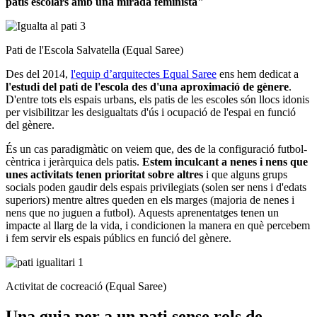
patis escolars amb una mirada feminista"
Pati de l'Escola Salvatella (Equal Saree)
Des del 2014,
l'equip d’arquitectes Equal Saree
ens hem dedicat a
l'estudi del pati de l'escola des d'una aproximació de gènere
.
D'entre tots els espais urbans, els patis de les escoles són llocs idonis
per visibilitzar les desigualtats d'ús i ocupació de l'espai en funció
del gènere.
És un cas paradigmàtic on veiem que, des de la configuració futbol-
cèntrica i jeràrquica dels patis.
Estem inculcant a nenes i nens que
unes activitats tenen prioritat sobre altres
i que alguns grups
socials poden gaudir dels espais privilegiats (solen ser nens i d'edats
superiors) mentre altres queden en els marges (majoria de nenes i
nens que no juguen a futbol). Aquests aprenentatges tenen un
impacte al llarg de la vida, i condicionen la manera en què percebem
i fem servir els espais públics en funció del gènere.
Activitat de cocreació (Equal Saree)
Una guia per a un pati sense rols de