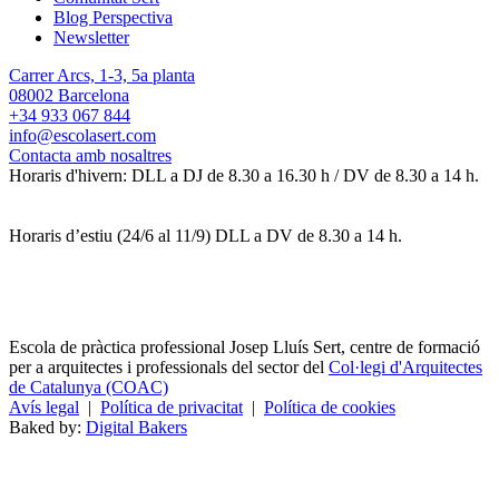
Blog Perspectiva
Newsletter
Carrer Arcs, 1-3, 5a planta
08002 Barcelona
+34 933 067 844
info@escolasert.com
Contacta amb nosaltres
Horaris d'hivern: DLL a DJ de 8.30 a 16.30 h / DV de 8.30 a 14 h.
Horaris d’estiu (24/6 al 11/9) DLL a DV de 8.30 a 14 h.
Escola de pràctica professional Josep Lluís Sert, centre de formació
per a arquitectes i professionals del sector del
Col·legi d'Arquitectes
de Catalunya (COAC)
Avís legal
|
Política de privacitat
|
Política de cookies
Baked by:
Digital Bakers