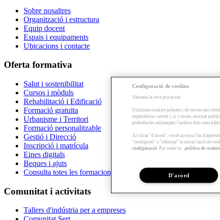
Sobre nosaltres
Organització i estructura
Equip docent
Espais i equipaments
Ubicacions i contacte
Oferta formativa
Salut i sostenibilitat
Configuració de cookies
Cursos i mòduls
Valorem la seva privacitat
Rehabilitació i Edificació
Formació gratuïta
Utilitzem cookies pròpies i de tercers per oferi
experiència i servei i, si s’escau, mostrar publ
Urbanisme i Territori
preferències mitjançant l'anàlisi dels seus hàb
Formació personalitzable
Gestió i Direcció
Al clicar "d'acord", vostè accepta l'ús d'aques
"configurar" o "rebutjar" la instal·lació de coo
Inscripció i matrícula
configuració
. Pot veure la
política de cookie
Eines digitals
Beques i ajuts
Consulta totes les formacions
D'acord
Comunitat i activitats
Tallers d'indústria per a empreses
Comunitat Sert