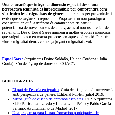
Una educació que integri la dimensió espacial des d'una
perspectiva feminista és imprescindible
per comprendre com
s'articulen les desigualtats de gènere
i tenir eines per prevenir-les i
evitar que se segueixin reproduint. Proposem un nou paradigma
coeducatiu en què la infància és catalitzadora de canvi i
potenciadora de noves xarxes de cura gràcies al nou ús que fan del
seu entorn. Des d’Equal Saree animem a moltes escoles i municipis
que vulguin posar en marxa projectes en aquesta direcció. Perquè
viure en igualtat demà, comença jugant en igualtat avui.
Equal Saree
(arquitectes Dafne Saldaña, Helena Cardona i Julia
Goula). Són del "grup de dones del COAC".
BIBLIOGRAFIA
El pati de l’escola en igualtat
.
Guia de diagnosi i d’intervenció
amb perspectiva de gènere. Editorial Pol·len, juliol 2019.
Micos, guía de diseño de entornos escolares
. PEZ Arquitectos
SLP (Patrica leal Laredo y Lucila Urda Peña) y Pablo García
Serrano. Ayuntamiento de Madrid. 2017
Una propuesta para la transformación participativa de