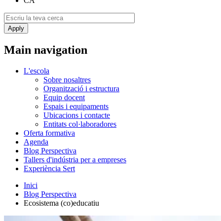
CA
Main navigation
L'escola
Sobre nosaltres
Organització i estructura
Equip docent
Espais i equipaments
Ubicacions i contacte
Entitats col·laboradores
Oferta formativa
Agenda
Blog Perspectiva
Tallers d'indústria per a empreses
Experiència Sert
Inici
Blog Perspectiva
Ecosistema (co)educatiu