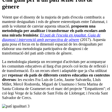
gènere
Veient que el disseny de la majoria de patis d'escola contribueix a
mantenir desigualtats i rols de gènere estereotipats entre l'alumnat, i
amb la voluntat de canviar aquesta situació,
proposem una
metodologia per analitzar i transformar els patis escolars amb
una mirada feminista
:
El pati de l'escola en igualtat. Guia de
diagnosi i intervenció amb perspectiva de gènere
(2017). Aquesta
guia posa el focus en la dimensió espacial de les desigualtats per
elaborar una metodologia participativa de diagnosi i de
transformació del pati amb criteris de gènere.
La metodologia planteja un recorregut d'activitats per acompanyar
les comunitats educatives al llarg d'un procés col·lectiu de reflexió i
de transformació. És un recurs obert i adaptable que ja s'ha utilitzat
per
repensar els patis de diferents centres educatius en contextos
diversos
: les escoles Fra Luis de León, Jaume Salvatella, Lluís
Millet, Mercè Rodoreda, Miguel de Unamuno i Serra Marina de
Santa Coloma de Gramenet en el marc del projecte "Empatitzem"; el
col·legi Verge de la Salut de Sant Feliu de Llobregat; i l'escola Sant
Salvador de Cercs.