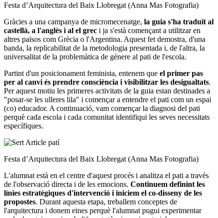
Festa d’Arquitectura del Baix Llobregat (Anna Mas Fotografia)
Gràcies a una campanya de micromecenatge,
la guia s'ha traduït al
castellà, a l'anglès i al el grec
i ja s'està començant a utilitzar en
altres països com Grècia o l'Argentina. Aquest fet demostra, d'una
banda, la replicabilitat de la metodologia presentada i, de l'altra, la
universalitat de la problemàtica de gènere al pati de l'escola.
Partint d'un posicionament feminista, entenem que
el primer pas
per al canvi és prendre consciència i visibilitzar les desigualtats
.
Per aquest motiu les primeres activitats de la guia estan destinades a
"posar-se les ulleres lila" i començar a entendre el pati com un espai
(co) educador. A continuació, vam començar la diagnosi del pati
perquè cada escola i cada comunitat identifiqui les seves necessitats
específiques.
Festa d’Arquitectura del Baix Llobregat (Anna Mas Fotografia)
L'alumnat està en el centre d'aquest procés i analitza el pati a través
de l'observació directa i de les emocions.
Continuem definint les
línies estratègiques d'intervenció i iniciem el co-disseny de les
propostes
. Durant aquesta etapa, treballem conceptes de
l'arquitectura i donem eines perquè l'alumnat pugui experimentar