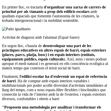
En primer lloc, es tractaria
d'organitzar una xarxa de carrers de
prioritat per als vianants a prop dels edificis escolars
amb
qualitats espacials que fomentin l'autonomia de les criatures, la
trobada intergeneracional i la mobilitat sostenible.
Activitat de diagnosi amb l'alumnat (Equal Saree)
En segon lloc, s'hauria de
desenvolupar una part de les
pràctiques educatives en altres espais de barri, espais exteriors
(places, parcs, platja, bosc) i en espais interiors (entitats,
equipaments públics, espais culturals
). Així, nens i nenes podran
apropar el medi natural i es generarà en ells consciència ecològica al
mateix temps que coneixen el teixit social de barri.
Finalment,
l'edifici escolar ha d'esdevenir un espai de referència
de barri
. Ha de comptar amb espais interiors variables i
multifuncionals per poder acollir diversitat d'activitats simultànies al
llarg del temps, com a nous espais-filtre flexibles i bioclimàtics que
connectin la vida de l’interior amb la de l'exterior, i espais exteriors
diversos, confortables i oberts a barri
"Proposem una metodologia per analitzar i transformar els