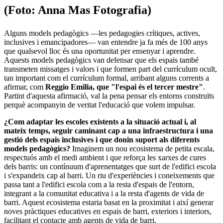
(Foto: Anna Mas Fotografia)
Alguns models pedagògics —les pedagogies crítiques, actives,
inclusives i emancipadores— van entendre ja fa més de 100 anys
que qualsevol lloc és una oportunitat per ensenyar i aprendre.
Aquests models pedagògics van defensar que els espais també
transmeten missatges i valors i que formen part del currículum ocult,
tan important com el currículum formal, arribant alguns corrents a
afirmar, com
Reggio Emilia, que "l'espai és el tercer mestre"
.
Partint d'aquesta afirmació, val la pena pensar els entorns construïts
perquè acompanyin de veritat l'educació que volem impulsar.
¿Com adaptar les escoles existents a la situació actual i, al
mateix temps, seguir caminant cap a una infraestructura i una
gestió dels espais inclusives i que donin suport als diferents
models pedagògics?
Imaginem un nou ecosistema de petita escala,
respectuós amb el medi ambient i que reforça les xarxes de cures
dels barris: un contínuum d'aprenentatges que surt de l'edifici escola
i s'expandeix cap al barri. Un riu d'experiències i coneixements que
passa tant a l'edifici escola com a la resta d'espais de l'entorn,
integrant a la comunitat educativa i a la resta d'agents de vida de
barri. Aquest ecosistema estaria basat en la proximitat i així generar
noves pràctiques educatives en espais de barri, exteriors i interiors,
facilitant el contacte amb agents de vida de barri.