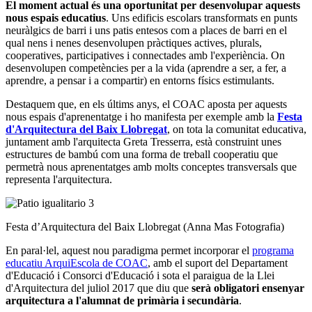
El moment actual és una oportunitat per desenvolupar aquests
nous espais educatius
. Uns edificis escolars transformats en punts
neuràlgics de barri i uns patis entesos com a places de barri en el
qual nens i nenes desenvolupen pràctiques actives, plurals,
cooperatives, participatives i connectades amb l'experiència. On
desenvolupen competències per a la vida (aprendre a ser, a fer, a
aprendre, a pensar i a compartir) en entorns físics estimulants.
Destaquem que, en els últims anys, el COAC aposta per aquests
nous espais d'aprenentatge i ho manifesta per exemple amb la
Festa
d'Arquitectura del Baix Llobregat
, on tota la comunitat educativa,
juntament amb l'arquitecta Greta Tresserra, està construint unes
estructures de bambú com una forma de treball cooperatiu que
permetrà nous aprenentatges amb molts conceptes transversals que
representa l'arquitectura.
Festa d’Arquitectura del Baix Llobregat (Anna Mas Fotografia)
En paral·lel, aquest nou paradigma permet incorporar el
programa
educatiu ArquiEscola de COAC
, amb el suport del Departament
d'Educació i Consorci d'Educació i sota el paraigua de la Llei
d'Arquitectura del juliol 2017 que diu que
serà obligatori ensenyar
arquitectura a l'alumnat de primària i secundària
.