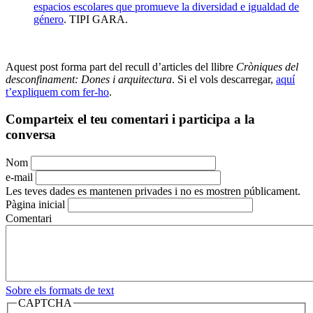
espacios escolares que promueve la diversidad e igualdad de
género
. TIPI GARA.
Aquest post forma part del recull d’articles del llibre
Cròniques del
desconfinament: Dones i arquitectura
. Si el vols descarregar,
aquí
t’expliquem com fer-ho
.
Comparteix el teu comentari i participa a la
conversa
Nom
e-mail
Les teves dades es mantenen privades i no es mostren públicament.
Pàgina inicial
Comentari
Sobre els formats de text
CAPTCHA