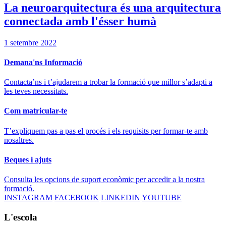
La neuroarquitectura és una arquitectura
connectada amb l'ésser humà
1 setembre 2022
Demana'ns Informació
Contacta’ns i t’ajudarem a trobar la formació que millor s’adapti a
les teves necessitats.
Com matricular-te
T’expliquem pas a pas el procés i els requisits per formar-te amb
nosaltres.
Beques i ajuts
Consulta les opcions de suport econòmic per accedir a la nostra
formació.
INSTAGRAM
FACEBOOK
LINKEDIN
YOUTUBE
L'escola