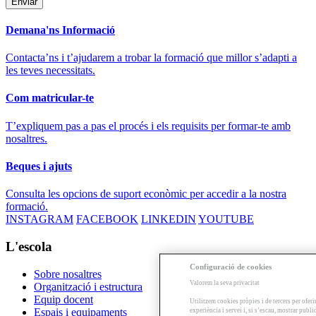
Demana'ns Informació
Contacta’ns i t’ajudarem a trobar la formació que millor s’adapti a
les teves necessitats.
Com matricular-te
T’expliquem pas a pas el procés i els requisits per formar-te amb
nosaltres.
Beques i ajuts
Consulta les opcions de suport econòmic per accedir a la nostra
formació.
INSTAGRAM
FACEBOOK
LINKEDIN
YOUTUBE
L'escola
Configuració de cookies
Sobre nosaltres
Valorem la seva privacitat
Organització i estructura
Equip docent
Utilitzem cookies pròpies i de tercers per oferi
Espais i equipaments
experiència i servei i, si s’escau, mostrar publ