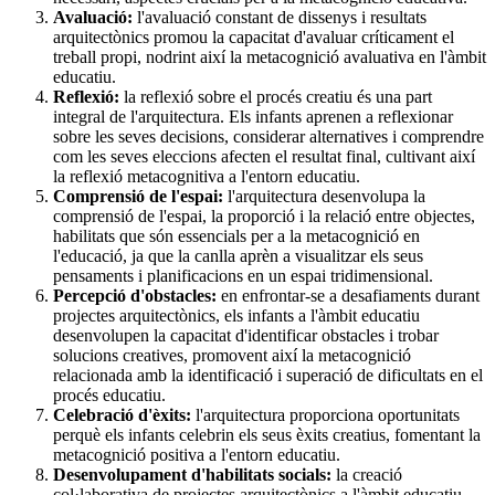
Avaluació:
l'avaluació constant de dissenys i resultats
arquitectònics promou la capacitat d'avaluar críticament el
treball propi, nodrint així la metacognició avaluativa en l'àmbit
educatiu.
Reflexió:
la reflexió sobre el procés creatiu és una part
integral de l'arquitectura. Els infants aprenen a reflexionar
sobre les seves decisions, considerar alternatives i comprendre
com les seves eleccions afecten el resultat final, cultivant així
la reflexió metacognitiva a l'entorn educatiu.
Comprensió de l'espai:
l'arquitectura desenvolupa la
comprensió de l'espai, la proporció i la relació entre objectes,
habilitats que són essencials per a la metacognició en
l'educació, ja que la canlla aprèn a visualitzar els seus
pensaments i planificacions en un espai tridimensional.
Percepció d'obstacles:
en enfrontar-se a desafiaments durant
projectes arquitectònics, els infants a l'àmbit educatiu
desenvolupen la capacitat d'identificar obstacles i trobar
solucions creatives, promovent així la metacognició
relacionada amb la identificació i superació de dificultats en el
procés educatiu.
Celebració d'èxits:
l'arquitectura proporciona oportunitats
perquè els infants celebrin els seus èxits creatius, fomentant la
metacognició positiva a l'entorn educatiu.
Desenvolupament d'habilitats socials:
la creació
col·laborativa de projectes arquitectònics a l'àmbit educatiu