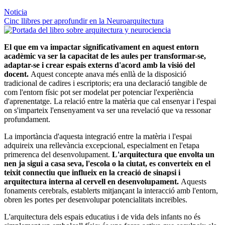
Noticia
Cinc llibres per aprofundir en la Neuroarquitectura
El que em va impactar significativament en aquest entorn
acadèmic va ser la capacitat de les aules per transformar-se,
adaptar-se i crear espais externs d'acord amb la visió del
docent.
Aquest concepte anava més enllà de la disposició
tradicional de cadires i escriptoris; era una declaració tangible de
com l'entorn físic pot ser modelat per potenciar l'experiència
d'aprenentatge. La relació entre la matèria que cal ensenyar i l'espai
on s'imparteix l'ensenyament va ser una revelació que va ressonar
profundament.
La importància d'aquesta integració entre la matèria i l'espai
adquireix una rellevància excepcional, especialment en l'etapa
primerenca del desenvolupament.
L'arquitectura que envolta un
nen ja sigui a casa seva, l'escola o la ciutat, es converteix en el
teixit connectiu que influeix en la creació de sinapsi i
arquitectura interna al cervell en desenvolupament.
Aquests
fonaments cerebrals, establerts mitjançant la interacció amb l'entorn,
obren les portes per desenvolupar potencialitats increïbles.
L'arquitectura dels espais educatius i de vida dels infants no és