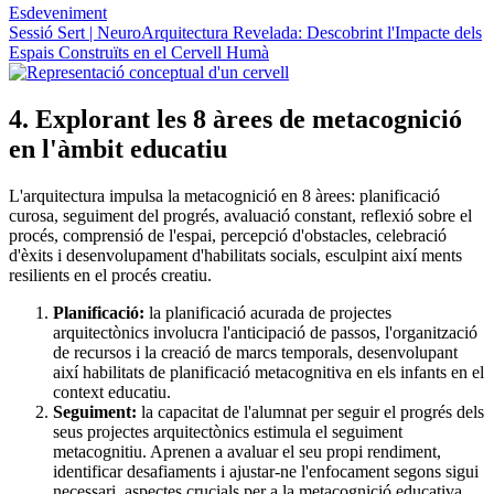
Esdeveniment
Sessió Sert | NeuroArquitectura Revelada: Descobrint l'Impacte dels
Espais Construïts en el Cervell Humà
4.
Explorant les 8 àrees de metacognició
en l'àmbit educatiu
L'arquitectura impulsa la metacognició en 8 àrees: planificació
curosa, seguiment del progrés, avaluació constant, reflexió sobre el
procés, comprensió de l'espai, percepció d'obstacles, celebració
d'èxits i desenvolupament d'habilitats socials, esculpint així ments
resilients en el procés creatiu.
Planificació:
la planificació acurada de projectes
arquitectònics involucra l'anticipació de passos, l'organització
de recursos i la creació de marcs temporals, desenvolupant
així habilitats de planificació metacognitiva en els infants en el
context educatiu.
Seguiment:
la capacitat de l'alumnat per seguir el progrés dels
seus projectes arquitectònics estimula el seguiment
metacognitiu. Aprenen a avaluar el seu propi rendiment,
identificar desafiaments i ajustar-ne l'enfocament segons sigui
necessari, aspectes crucials per a la metacognició educativa.