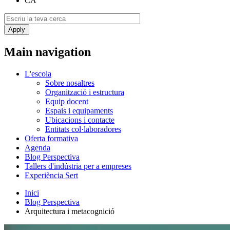
CA
Main navigation
L'escola
Sobre nosaltres
Organització i estructura
Equip docent
Espais i equipaments
Ubicacions i contacte
Entitats col·laboradores
Oferta formativa
Agenda
Blog Perspectiva
Tallers d'indústria per a empreses
Experiència Sert
Inici
Blog Perspectiva
Arquitectura i metacognició