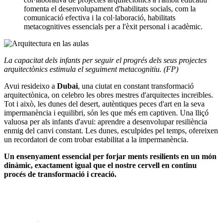
fomenta el desenvolupament d'habilitats socials, com la
comunicació efectiva i la col·laboració, habilitats
metacognitives essencials per a l'èxit personal i acadèmic.
La capacitat dels infants per seguir el progrés dels seus projectes
arquitectònics estimula el seguiment metacognitiu. (FP)
Avui resideixo a
Dubai
, una ciutat en constant transformació
arquitectònica, on celebro les obres mestres d'arquitectes increïbles.
Tot i això, les dunes del desert, autèntiques peces d'art en la seva
impermanència i equilibri, són les que més em captiven. Una lliçó
valuosa per als infants d'avui: aprendre a desenvolupar resiliència
enmig del canvi constant. Les dunes, esculpides pel temps, ofereixen
un recordatori de com trobar estabilitat a la impermanència.
Un ensenyament essencial per forjar ments resilients en un món
dinàmic, exactament igual que el nostre cervell en continu
procés de transformació i creació.