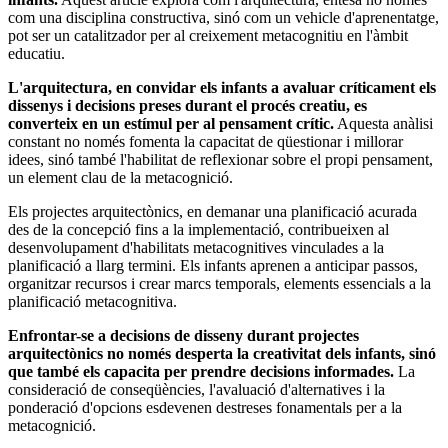
com una disciplina constructiva, sinó com un vehicle d'aprenentatge,
pot ser un catalitzador per al creixement metacognitiu en l'àmbit
educatiu.
L'arquitectura, en convidar els infants a avaluar críticament els
dissenys i decisions preses durant el procés creatiu, es
converteix en un estímul per al pensament crític.
Aquesta anàlisi
constant no només fomenta la capacitat de qüestionar i millorar
idees, sinó també l'habilitat de reflexionar sobre el propi pensament,
un element clau de la metacognició.
Els projectes arquitectònics, en demanar una planificació acurada
des de la concepció fins a la implementació, contribueixen al
desenvolupament d'habilitats metacognitives vinculades a la
planificació a llarg termini. Els infants aprenen a anticipar passos,
organitzar recursos i crear marcs temporals, elements essencials a la
planificació metacognitiva.
Enfrontar-se a decisions de disseny durant projectes
arquitectònics no només desperta la creativitat dels infants, sinó
que també els capacita per prendre decisions informades.
La
consideració de conseqüències, l'avaluació d'alternatives i la
ponderació d'opcions esdevenen destreses fonamentals per a la
metacognició.