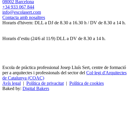
08002 Barcelona
+34 933 067 844
info@escolasert.com
Contacta amb nosaltres
Horaris d'hivern: DLL a DJ de 8.30 a 16.30 h / DV de 8.30 a 14 h.
Horaris d’estiu (24/6 al 11/9) DLL a DV de 8.30 a 14 h.
Escola de pràctica professional Josep Lluís Sert, centre de formació
per a arquitectes i professionals del sector del
Col·legi d'Arquitectes
de Catalunya (COAC)
Avís legal
|
Política de privacitat
|
Política de cookies
Baked by:
Digital Bakers