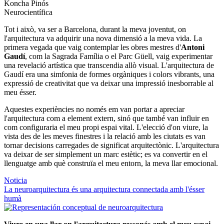
Koncha Pinós
Neurocientífica
Tot i això, va ser a Barcelona, ​​durant la meva joventut, on
l'arquitectura va adquirir una nova dimensió a la meva vida. La
primera vegada que vaig contemplar les obres mestres d'
Antoni
Gaudí
, com la Sagrada Família o el Parc Güell, vaig experimentar
una revelació artística que transcendia allò visual. L'arquitectura de
Gaudí era una simfonia de formes orgàniques i colors vibrants, una
expressió de creativitat que va deixar una impressió inesborrable al
meu ésser.
Aquestes experiències no només em van portar a apreciar
l'arquitectura com a element extern, sinó que també van influir en
com configuraria el meu propi espai vital. L'elecció d'on viure, la
vista des de les meves finestres i la relació amb les ciutats es van
tornar decisions carregades de significat arquitectònic. L'arquitectura
va deixar de ser simplement un marc estètic; es va convertir en el
llenguatge amb què construïa el meu entorn, la meva llar emocional.
Noticia
La neuroarquitectura és una arquitectura connectada amb l'ésser
humà