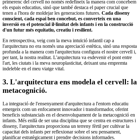
primerenc del cervell no només redefineix la manera com concebem
els espais educatius, sinó que també destaca el paper crucial que
tenen a l'hora de moldejar les generacions futures.
Cada disseny
conscient, cada espai ben concebut, es converteix en una
inversió en el potencial il·limitat dels infants i en la construcció
d'un futur més equitatiu, creatiu i resilient.
En retrospectiva, veig com la meva intuïció infantil cap a
l'arquitectura no era només una apreciació estètica, sinó una resposta
profunda a la manera com l'arquitectura configura el nostre cervell i,
per tant, la nostra realitat. L'arquitectura va esdevenir el pont entre
l'art, les ciutats i la meva neuroplasticitat, deixant una empremta
indeleble en el meu viatge vital.
3. L'arquitectura ens modela el cervell: la
metacognició.
La integració de l'ensenyament d'arquitectura a l'entorn educatiu
emergeix com un enfocament innovador i transformador, oferint
beneficis substancials en el desenvolupament de la metacognició en
infants. Més enllà de ser una disciplina que se centra en estructures i
disseny, l'arquitectura proporciona un terreny fèrtil per cultivar la
capacitat dels infants per reflexionar sobre el seu pensament,
planificar estratègicament i prendre decisions informades.