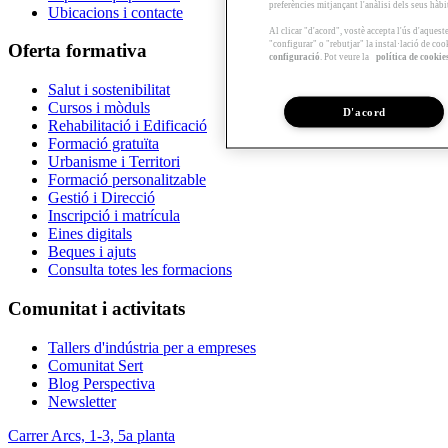
preferències mitjançant l'anàlisi dels seus hàb
Ubicacions i contacte
Al clicar "d'acord", vostè accepta l'ús d'aques
"configurar" o "rebutjar" la instal·lació de coo
Oferta formativa
configuració
. Pot veure la
política de cookie
Salut i sostenibilitat
Cursos i mòduls
D'acord
Rehabilitació i Edificació
Formació gratuïta
Urbanisme i Territori
Formació personalitzable
Gestió i Direcció
Inscripció i matrícula
Eines digitals
Beques i ajuts
Consulta totes les formacions
Comunitat i activitats
Tallers d'indústria per a empreses
Comunitat Sert
Blog Perspectiva
Newsletter
Carrer Arcs, 1-3, 5a planta