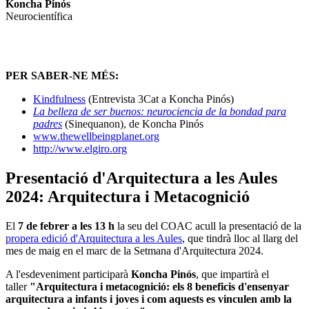
Koncha Pinós
Neurocientífica
PER SABER-NE MÉS:
Kindfulness
(Entrevista 3Cat a Koncha Pinós)
La belleza de ser buenos: neurociencia de la bondad para
padres
(Sinequanon), de Koncha Pinós
www.thewellbeingplanet.org
http://www.elgiro.org
Presentació d'Arquitectura a les Aules
2024: Arquitectura i Metacognició
El
7 de febrer a les 13 h
la seu del COAC acull la presentació de la
propera edició d'Arquitectura a les Aules
, que tindrà lloc al llarg del
mes de maig en el marc de la Setmana d'Arquitectura 2024.
A l'esdeveniment participarà
Koncha Pinós
, que impartirà el
taller
"Arquitectura i metacognició: els 8 beneficis d'ensenyar
arquitectura a infants i joves i com aquests es vinculen amb la