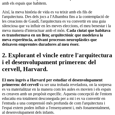
amb els espais que habitem.
Així, la meva història de vida es va teixir amb els fils de
l'arquitectura. Des dels jocs a l'Alhambra fins a la contemplació de
les creacions de Gaudí, l'arquitectura es va convertir en una guia
silenciosa que va influir en les meves eleccions, el meu benestar i la
meva manera d'interactuar amb el món.
Cada ciutat que habitava
es transformava en un llenç arquitectònic que modelava la
meva experiència, activant processos neuroplàstics que
deixaven empremtes duradores al meu ésser.
2. Explorant el vincle entre l'arquitectura
i el desenvolupament primerenc del
cervell, Harvard.
El meu ingrés a Harvard per estudiar el desenvolupament
primerenc del cervell
va ser una trobada reveladora, on la sorpresa
es va materialitzar en la manera com les aules es movien i els espais
es creaven amb un propòsit específic. Aquesta concepció de l'entorn
educatiu era totalment desconeguda per a mi i es va convertir en
l'entrada a una comprensió més profunda de com l'arquitectura i
l'espai extern poden influir a l'ensenyament i, més fonamentalment,
al desenvolupament dels infants.