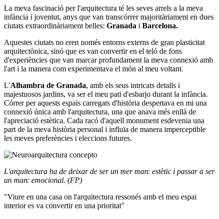
La meva fascinació per l'arquitectura té les seves arrels a la meva
infància i joventut, anys que van transcórrer majoritàriament en dues
ciutats extraordinàriament belles:
Granada
i
Barcelona.
Aquestes ciutats no eren només entorns externs de gran plasticitat
arquitectònica, sinó que es van convertir en el teló de fons
d'experiències que van marcar profundament la meva connexió amb
l'art i la manera com experimentava el món al meu voltant.
L'
Alhambra de Granada
, amb els seus intricats detalls i
majestuosos jardins, va ser el meu pati d'esbarjo durant la infància.
Córrer per aquests espais carregats d'història despertava en mi una
connexió única amb l'arquitectura, una que anava més enllà de
l'apreciació estètica. Cada racó d'aquell monument esdevenia una
part de la meva història personal i influïa de manera imperceptible
les meves preferències i eleccions futures.
L'arquitectura ha de deixar de ser un mer marc estètic i passar a ser
un marc emocional. (FP)
"Viure en una casa on l'arquitectura ressonés amb el meu espai
interior es va convertir en una prioritat"