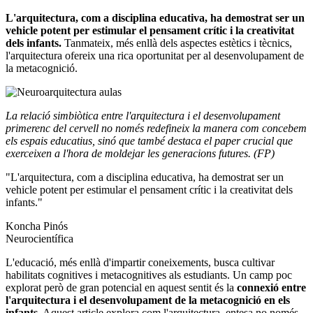
L'arquitectura, com a disciplina educativa, ha demostrat ser un
vehicle potent per estimular el pensament crític i la creativitat
dels infants.
Tanmateix, més enllà dels aspectes estètics i tècnics,
l'arquitectura ofereix una rica oportunitat per al desenvolupament de
la metacognició.
La relació simbiòtica entre l'arquitectura i el desenvolupament
primerenc del cervell no només redefineix la manera com concebem
els espais educatius, sinó que també destaca el paper crucial que
exerceixen a l'hora de moldejar les generacions futures. (FP)
"L'arquitectura, com a disciplina educativa, ha demostrat ser un
vehicle potent per estimular el pensament crític i la creativitat dels
infants."
Koncha Pinós
Neurocientífica
L'educació, més enllà d'impartir coneixements, busca cultivar
habilitats cognitives i metacognitives als estudiants. Un camp poc
explorat però de gran potencial en aquest sentit és la
connexió entre
l'arquitectura i el desenvolupament de la metacognició en els
infants.
Aquest article explora com l'arquitectura, entesa no només