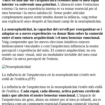
Viure en una llar on l'arquitectura ressonés amb el meu espai
interior va esdevenir una prioritat.
L'alineació entre l'estructura
externa i la meva experiència interna es va tornar essencial per al
meu benestar i la meva satisfacció. Sense poder articular
completament aquest sentir intuïtiu durant la infància, vaig trobar
una explicació anys després al fascinant camp de la neuroplasticitat.
La neuroplasticitat, la capacitat del cervell per reorganitzar-se i
adaptar-se a noves experiències va donar llum sobre la connexió
entre el meu entorn arquitectònic i el meu benestar emocional.
Vaig comprendre que les meves eleccions intuïtives estaven
intrínsecament vinculades a com l'arquitectura influencia la nostra
percepció i experiència del món. El context arquitectònic no era
només un marc visual, sinó un modulador invisible del meu estat
d'ànim i la meva percepció de l'entorn.
La influència de l'arquitectura en la neuroplasticitat s'estén més
enllà de l'estètica
.(FP)
La influència de l'arquitectura en la neuroplasticitat s'estén més enllà
de l'estètica.
Cada espai, cada disseny, activa patrons cerebrals
únics que afecten el nostre benestar emocional.
L'impacte de
l'arquitectura als gens, abans un misteri per al meu jo infantil, ara es
revelava com un component essencial d'aquesta connexió visceral