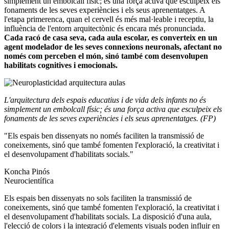
simplement un embolcall físic; és una força activa que esculpeix els
fonaments de les seves experiències i els seus aprenentatges. A
l'etapa primerenca, quan el cervell és més mal·leable i receptiu, la
influència de l'entorn arquitectònic és encara més pronunciada.
Cada racó de casa seva, cada aula escolar, es converteix en un
agent modelador de les seves connexions neuronals, afectant no
només com perceben el món, sinó també com desenvolupen
habilitats cognitives i emocionals.
L'arquitectura dels espais educatius i de vida dels infants no és
simplement un embolcall físic; és una força activa que esculpeix els
fonaments de les seves experiències i els seus aprenentatges. (FP)
"Els espais ben dissenyats no només faciliten la transmissió de
coneixements, sinó que també fomenten l'exploració, la creativitat i
el desenvolupament d'habilitats socials."
Koncha Pinós
Neurocientífica
Els espais ben dissenyats no sols faciliten la transmissió de
coneixements, sinó que també fomenten l'exploració, la creativitat i
el desenvolupament d'habilitats socials. La disposició d'una aula,
l'elecció de colors i la integració d'elements visuals poden influir en