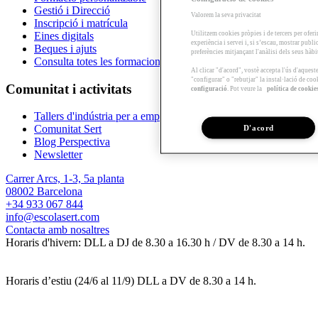
Gestió i Direcció
Valorem la seva privacitat
Inscripció i matrícula
Utilitzem cookies pròpies i de tercers per oferi
Eines digitals
experiència i servei i, si s’escau, mostrar publ
Beques i ajuts
preferències mitjançant l'anàlisi dels seus hàb
Consulta totes les formacions
Al clicar "d'acord", vostè accepta l'ús d'aques
"configurar" o "rebutjar" la instal·lació de coo
Comunitat i activitats
configuració
. Pot veure la
política de cookie
Tallers d'indústria per a empreses
Comunitat Sert
D'acord
Blog Perspectiva
Newsletter
Carrer Arcs, 1-3, 5a planta
08002 Barcelona
+34 933 067 844
info@escolasert.com
Contacta amb nosaltres
Horaris d'hivern: DLL a DJ de 8.30 a 16.30 h / DV de 8.30 a 14 h.
Horaris d’estiu (24/6 al 11/9) DLL a DV de 8.30 a 14 h.