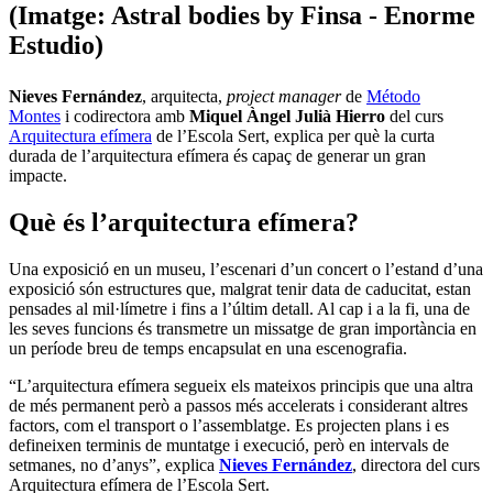
(Imatge: Astral bodies by Finsa - Enorme
Estudio)
Nieves Fernández
, arquitecta,
project manager
de
Método
Montes
i codirectora amb
Miquel Àngel Julià Hierro
del curs
Arquitectura efímera
de l’Escola Sert, explica per què la curta
durada de l’arquitectura efímera és capaç de generar un gran
impacte. ​
Què és l’arquitectura efímera?
Una exposició en un museu, l’escenari d’un concert o l’estand d’una
exposició
són estructures que, malgrat tenir data de caducitat, estan
pensades al mil·límetre i fins a l’últim detall. Al cap i a la fi, una de
les seves funcions és transmetre un missatge de gran importància en
un període breu de temps encapsulat en una escenografia.
“L’arquitectura efímera segueix els mateixos principis que una altra
de més permanent però a passos més accelerats i considerant altres
factors, com el transport o l’assemblatge. Es projecten plans i es
defineixen terminis de muntatge i execució, però en intervals de
setmanes, no d’anys”, explica
Nieves Fernández
, directora del curs
Arquitectura efímera de l’Escola Sert.