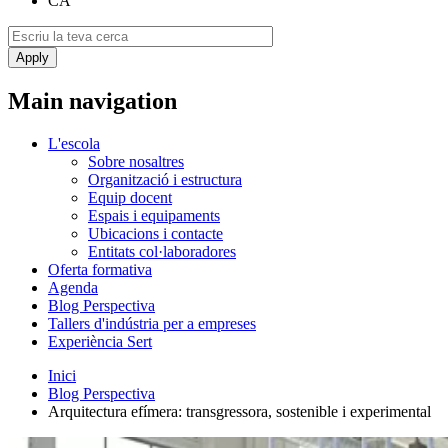
CA
Main navigation
L'escola
Sobre nosaltres
Organització i estructura
Equip docent
Espais i equipaments
Ubicacions i contacte
Entitats col·laboradores
Oferta formativa
Agenda
Blog Perspectiva
Tallers d'indústria per a empreses
Experiència Sert
Inici
Blog Perspectiva
Arquitectura efímera: transgressora, sostenible i experimental