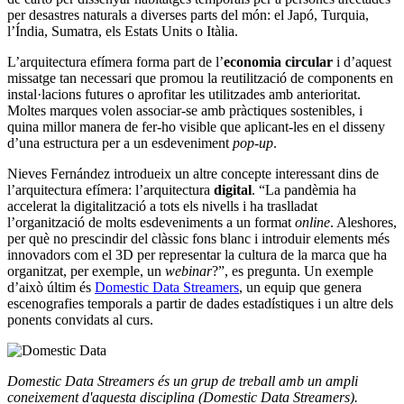
per desastres naturals a diverses parts del món: el Japó, Turquia,
l’Índia, Sumatra, els Estats Units o Itàlia.
L’arquitectura efímera forma part de l’
economia circular
i d’aquest
missatge tan necessari que promou la reutilització de components en
instal·lacions futures o aprofitar les utilitzades amb anterioritat.
Moltes marques volen associar-se amb pràctiques sostenibles, i
quina millor manera de fer-ho visible que aplicant-les en el disseny
d’una estructura per a un esdeveniment
pop-up
.
Nieves Fernández introdueix un altre concepte interessant dins de
l’arquitectura efímera: l’arquitectura
digital
. “La pandèmia ha
accelerat la digitalització a tots els nivells i ha traslladat
l’organització de molts esdeveniments a un format
online
. Aleshores,
per què no prescindir del clàssic fons blanc i introduir elements més
innovadors com el 3D per representar la cultura de la marca que ha
organitzat, per exemple, un
webinar
?”, es pregunta. Un exemple
d’això últim és
Domestic Data Streamers
, un equip que genera
escenografies temporals a partir de dades estadístiques i un altre dels
ponents convidats al curs.
Domestic Data Streamers és un grup de treball amb un ampli
coneixement d'aquesta disciplina (Domestic Data Streamers).