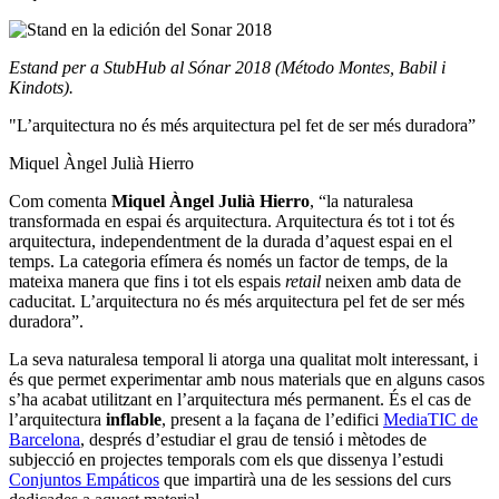
Estand per a StubHub al Sónar 2018 (Método Montes, Babil i
Kindots).
"L’arquitectura no és més arquitectura pel fet de ser més duradora”
Miquel Àngel Julià Hierro
Com comenta
Miquel Àngel Julià Hierro
, “la naturalesa
transformada en espai és arquitectura. Arquitectura és tot i tot és
arquitectura, independentment de la durada d’aquest espai en el
temps. La categoria efímera és només un factor de temps, de la
mateixa manera que fins i tot els espais
retail
neixen amb data de
caducitat. L’arquitectura no és més arquitectura pel fet de ser més
duradora”.
La seva naturalesa temporal li atorga una qualitat molt interessant, i
és que permet experimentar amb nous materials que en alguns casos
s’ha acabat utilitzant en l’arquitectura més permanent. És el cas de
l’arquitectura
inflable
, present
a la façana de l’edifici
MediaTIC de
Barcelona
, després d’estudiar el grau de tensió i mètodes de
subjecció en projectes temporals
com els que dissenya l’estudi
Conjuntos Empáticos
que impartirà una de les sessions del curs