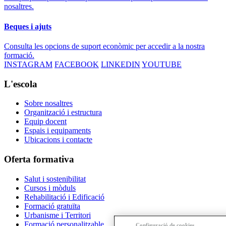
nosaltres.
Beques i ajuts
Consulta les opcions de suport econòmic per accedir a la nostra
formació.
INSTAGRAM
FACEBOOK
LINKEDIN
YOUTUBE
L'escola
Sobre nosaltres
Organització i estructura
Equip docent
Espais i equipaments
Ubicacions i contacte
Oferta formativa
Salut i sostenibilitat
Cursos i mòduls
Rehabilitació i Edificació
Formació gratuïta
Urbanisme i Territori
Formació personalitzable
Configuració de cookies