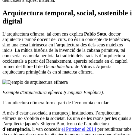
dedicades a aquest material.
​Arquitectura temporal, social, sostenible i
digital
L’arquitectura efímera, tal com ens explica
Pablo Soto
, doctor
arquitecte i també docent del curs, no és un concepte de tendències,
sinó una cosa intrínseca en l’arquitectura des dels seus mateixos
inicis. La mítica història de la invenció de la cabana primitiva, tal
com seria assumida per tota la tradició dels tractats d’arquitectura
occidentals a partir del Renaixement, apareix relatada en el capítol
primer del llibre II de
De architectura
de Vitruvi. Aquesta
arquitectura primigènia és en si mateixa efímera.
Exemple d'arquitectura efímera (Conjunts Empàtics).
L’arquitectura efímera forma part de l’economia circular
A més d’estar associada a marques i institucions, l’arquitectura
efímera no s’oblida de la societat. És una de les raons per les quals a
l’arquitecte japonès Shigeru Ban, icona de l’arquitectura
d’emergència
, li van concedir
el Pritzker el 2014
per reutilitzar tubs
de cartó per dissenyar habitatges temporals per a persones afectades