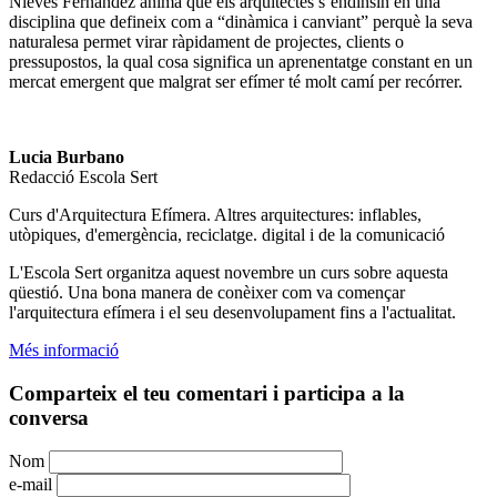
Nieves Fernández anima que els arquitectes s’endinsin en una
disciplina que defineix com a “dinàmica i canviant” perquè la seva
naturalesa permet virar ràpidament de projectes, clients o
pressupostos, la qual cosa significa un aprenentatge constant en un
mercat emergent que malgrat ser efímer té molt camí per recórrer.
Lucia Burbano
Redacció Escola Sert
Curs d'Arquitectura Efímera. Altres arquitectures: inflables,
utòpiques, d'emergència, reciclatge. digital i de la comunicació
L'Escola Sert organitza aquest novembre un curs sobre aquesta
qüestió. Una bona manera de conèixer com va començar
l'arquitectura efímera i el seu desenvolupament fins a l'actualitat.
Més informació
Comparteix el teu comentari i participa a la
conversa
Nom
e-mail