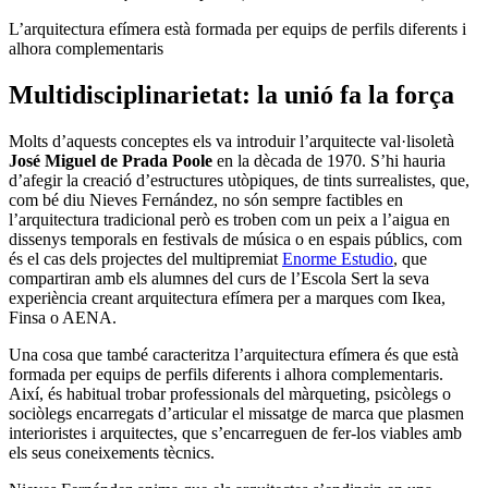
L’arquitectura efímera està formada per equips de perfils diferents i
alhora complementaris
Multidisciplinarietat: la unió fa la força
Molts d’aquests conceptes els va introduir l’arquitecte val·lisoletà
José Miguel de Prada Poole
en la dècada de 1970. S’hi hauria
d’afegir la creació d’estructures utòpiques, de tints surrealistes, que,
com bé diu Nieves Fernández, no són sempre factibles en
l’arquitectura tradicional però es troben com un peix a l’aigua en
dissenys temporals en festivals de música o en espais públics, com
és el cas dels projectes del multipremiat
Enorme Estudio
, que
compartiran amb els alumnes del curs de l’Escola Sert la seva
experiència creant arquitectura efímera per a marques com Ikea,
Finsa o AENA.
Una cosa que també caracteritza l’arquitectura efímera és que està
formada per equips de perfils diferents i alhora complementaris.
Així, és habitual trobar professionals del màrqueting, psicòlegs o
sociòlegs encarregats d’articular el missatge de marca que plasmen
interioristes i arquitectes, que s’encarreguen de fer-los viables amb
els seus coneixements tècnics.