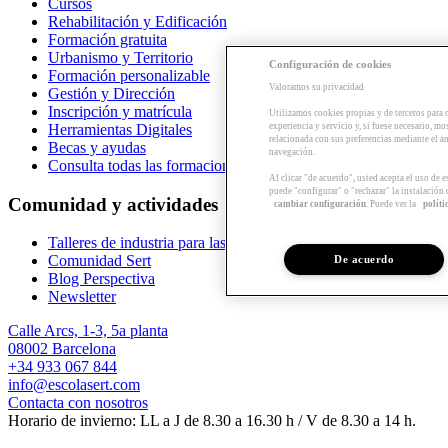
Cursos
Rehabilitación y Edificación
Formación gratuita
Urbanismo y Territorio
Configuración de cookies
Formación personalizable
Valoramos su privacidad
Gestión y Dirección
Inscripción y matrícula
Utilizamos cookies propias y de terceros para 
Herramientas Digitales
experiencia y servicio y, si fuese necesario, mo
relacionada con sus preferencias mediante el an
Becas y ayudas
navegación.
Consulta todas las formaciones
Al clicar "de acuerdo", usted acepta el uso de 
puede "configurar" o "rechazar" la instalación
Comunidad y actividades
cambiar configuración
. Puede ver la
políti
Talleres de industria para las empresas
Comunidad Sert
De acuerdo
Blog Perspectiva
Newsletter
Calle Arcs, 1-3, 5a planta
08002 Barcelona
+34 933 067 844
info@escolasert.com
Contacta con nosotros
Horario de invierno: LL a J de 8.30 a 16.30 h / V de 8.30 a 14 h.