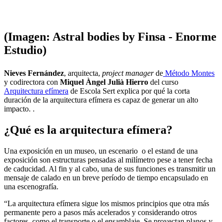
(Imagen: Astral bodies by Finsa - Enorme
Estudio)
Nieves Fernández
, arquitecta,
project manager
de
Método Montes
y codirectora con
Miquel Àngel Julià Hierro
del curso
Arquitectura efímera
de Escola Sert explica por qué la corta
duración de la arquitectura efímera es capaz de generar un alto
impacto. ​. ​
¿Qué es la arquitectura efímera?
Una exposición en un museo, un escenario o el estand de una
exposición
son estructuras pensadas al milímetro pese a tener fecha
de caducidad. Al fin y al cabo, una de sus funciones es transmitir un
mensaje de calado en un breve período de tiempo encapsulado en
una escenografía.
“La arquitectura efímera sigue los mismos principios que otra más
permanente pero a pasos más acelerados y considerando otros
factores, como el transporte o el ensamblaje. Se proyectan planos y