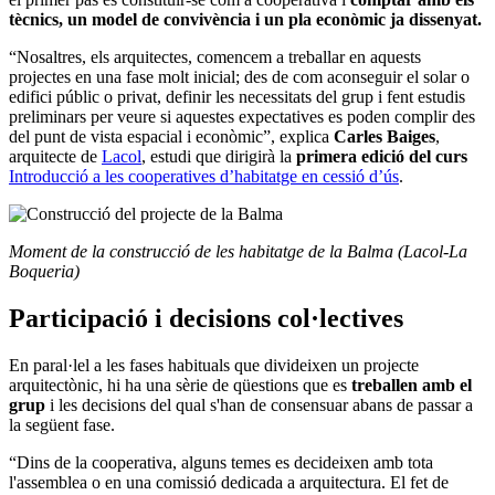
tècnics, un model de convivència i un pla econòmic ja dissenyat.
“Nosaltres, els arquitectes, comencem a treballar en aquests
projectes en una fase molt inicial; des de com aconseguir el solar o
edifici públic o privat, definir les necessitats del grup i fent estudis
preliminars per veure si aquestes expectatives es poden complir des
del punt de vista espacial i econòmic”, explica
Carles Baiges
,
arquitecte de
Lacol
, estudi que dirigirà la
primera edició del curs
Introducció a les cooperatives d’habitatge en cessió d’ús
.
Moment de la construcció de les habitatge de la Balma (Lacol-La
Boqueria)
Participació i decisions col·lectives
En paral·lel a les fases habituals que divideixen un projecte
arquitectònic, hi ha una sèrie de qüestions que es
treballen amb el
grup
i les decisions del qual s'han de consensuar abans de passar a
la següent fase.
“Dins de la cooperativa, alguns temes es decideixen amb tota
l'assemblea o en una comissió dedicada a arquitectura. El fet de