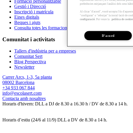
Formació personalitzable
preferències mitjançant l'anàlisi dels seus hàb
Gestió i Direcció
Inscripció i matrícula
Al clicar "d'acord", vostè accepta l'ús d'aques
"configurar" o "rebutjar" la instal·lació de coo
Eines digitals
configuració
. Pot veure la
política de cookie
Beques i ajuts
Consulta totes les formacions
D'acord
Comunitat i activitats
Tallers d'indústria per a empreses
Comunitat Sert
Blog Perspectiva
Newsletter
Carrer Arcs, 1-3, 5a planta
08002 Barcelona
+34 933 067 844
info@escolasert.com
Contacta amb nosaltres
Horaris d'hivern: DLL a DJ de 8.30 a 16.30 h / DV de 8.30 a 14 h.
Horaris d’estiu (24/6 al 11/9) DLL a DV de 8.30 a 14 h.