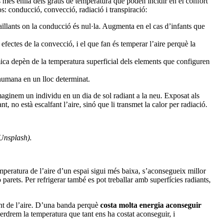
s més enllà dels graus de temperatura que poden incidir en el confort
os: conducció, convecció, radiació i transpiració:
 aïllants on la conducció és nul·la. Augmenta en el cas d’infants que
efectes de la convecció, i el que fan és temperar l’aire perquè la
èrmica depèn de la temperatura superficial dels elements que configuren
 humana en un lloc determinat.
 imaginem un individu en un dia de sol radiant a la neu. Exposat als
ant, no està escalfant l’aire, sinó que li transmet la calor per radiació.
(Unsplash).
mperatura de l’aire d’un espai sigui més baixa, s’aconsegueix millor
 parets. Per refrigerar també es pot treballar amb superfícies radiants,
nt de l’aire. D’una banda perquè
costa molta energia aconseguir
perdrem la temperatura que tant ens ha costat aconseguir, i