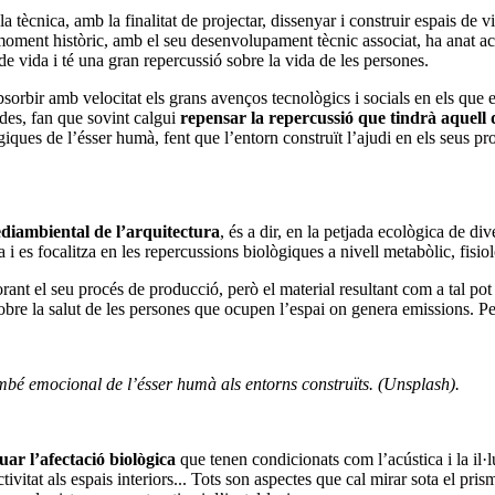
a tècnica, amb la finalitat de projectar, dissenyar i construir espais de vi
a moment històric, amb el seu desenvolupament tècnic associat, ha anat a
 de vida i té una gran repercussió sobre la vida de les persones.
orbir amb velocitat els grans avenços tecnològics i socials en els que 
ades, fan que sovint calgui
repensar la repercussió que tindrà aquell 
ògiques de l’ésser humà, fent que l’entorn construït l’ajudi en els seus pr
ediambiental de l’arquitectura
, és a dir, en la petjada ecològica de d
 i es focalitza en les repercussions biològiques a nivell metabòlic, fisi
orant el seu procés de producció, però el material resultant com a tal p
sobre la salut de les persones que ocupen l’espai on genera emissions. Pe
també emocional de l’ésser humà als entorns construïts. (Unsplash).
uar l’afectació biològica
que tenen condicionats com l’acústica i la il·l
tivitat als espais interiors... Tots son aspectes que cal mirar sota el pris