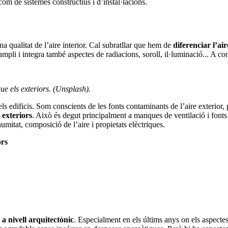
com de sistemes constructius i d’instal·lacions.
na qualitat de l’aire interior. Cal subratllar que hem de
diferenciar l’ai
ampli i integra també aspectes de radiacions, soroll, il·luminació... A c
ue els exteriors. (Unsplash).
ls edificis. Som conscients de les fonts contaminants de l’aire exterior, 
 exteriors
. Això és degut principalment a manques de ventilació i fonts
umitat, composició de l’aire i propietats elèctriques.
ors
a nivell arquitectònic
. Especialment en els últims anys on els aspectes 