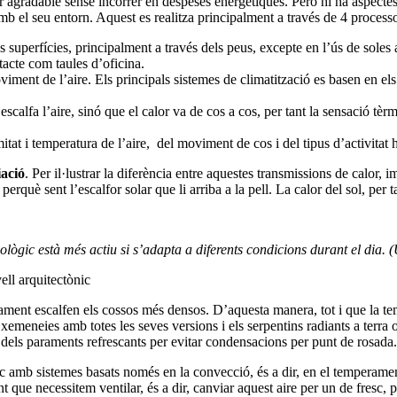
ior agradable sense incórrer en despeses energètiques. Però hi ha aspecte
amb el seu entorn. Aquest es realitza principalment a través de 4 process
es superfícies, principalment a través dels peus, excepte en l’ús de soles
tacte com taules d’oficina.
ment de l’aire. Els principals sistemes de climatització es basen en els 
 escalfa l’aire, sinó que el calor va de cos a cos, per tant la sensació t
at i temperatura de l’aire, del moviment de cos i del tipus d’activitat
iació
. Per il·lustrar la diferència entre aquestes transmissions de calor,
 perquè sent l’escalfor solar que li arriba a la pell. La calor del sol, per t
lògic està més actiu si s’adapta a diferents condicions durant el dia. 
ell arquitectònic
ament escalfen els cossos més densos. D’aquesta manera, tot i que la te
xemeneies amb totes les seves versions i els serpentins radiants a terra o
al dels paraments refrescants per evitar condensacions per punt de rosada.
 amb sistemes basats només en la convecció, és a dir, en el temperame
t que necessitem ventilar, és a dir, canviar aquest aire per un de fresc, 