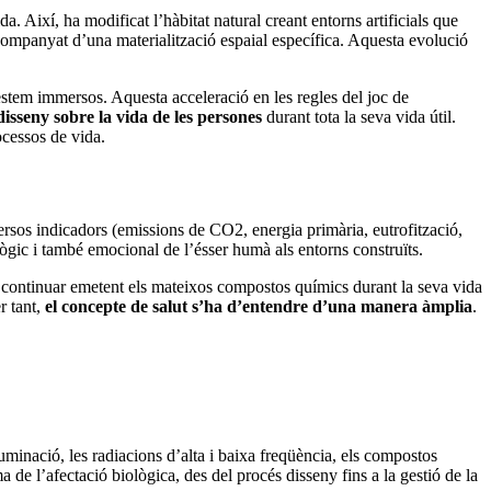
da. Així, ha modificat l’hàbitat natural creant entorns artificials que
companyat d’una materialització espaial específica. Aquesta evolució
estem immersos. Aquesta acceleració en les regles del joc de
disseny sobre la vida de les persones
durant tota la seva vida útil.
ocessos de vida.
iversos indicadors (emissions de CO2, energia primària, eutrofització,
ològic i també emocional de l’ésser humà als entorns construïts.
ot continuar emetent els mateixos compostos químics durant la seva vida
r tant,
el concepte de salut s’ha d’entendre d’una manera àmplia
.
uminació, les radiacions d’alta i baixa freqüència, els compostos
ma de l’afectació biològica, des del procés disseny fins a la gestió de la