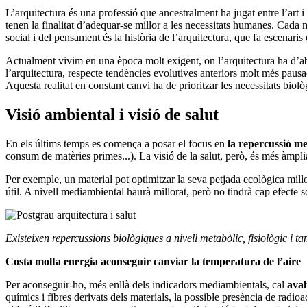
L’arquitectura és una professió que ancestralment ha jugat entre l’art i l
tenen la finalitat d’adequar-se millor a les necessitats humanes. Cad
social i del pensament és la història de l’arquitectura, que fa escenaris
Actualment vivim en una època molt exigent, on l’arquitectura ha d’abs
l’arquitectura, respecte tendències evolutives anteriors molt més paus
Aquesta realitat en constant canvi ha de prioritzar les necessitats biol
Visió ambiental i visió de salut
En els últims temps es comença a posar el focus en
la repercussió m
consum de matèries primes...). La visió de la salut, però, és més àmplia
Per exemple, un material pot optimitzar la seva petjada ecològica mill
útil. A nivell mediambiental haurà millorat, però no tindrà cap efecte 
Existeixen repercussions biològiques a nivell metabòlic, fisiològic i 
Costa molta energia aconseguir canviar la temperatura de l’aire
Per aconseguir-ho, més enllà dels indicadors mediambientals, cal
aval
químics i fibres derivats dels materials, la possible presència de radioac