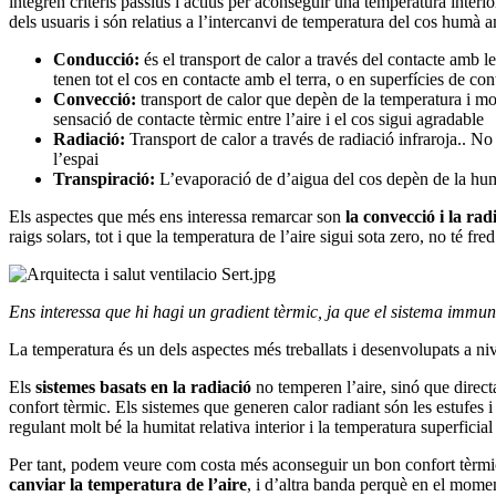
integren criteris passius i actius per aconseguir una temperatura inter
dels usuaris i són relatius a l’intercanvi de temperatura del cos humà 
Conducció:
és el transport de calor a través del contacte amb l
tenen tot el cos en contacte amb el terra, o en superfícies de con
Convecció:
transport de calor que depèn de la temperatura i movi
sensació de contacte tèrmic entre l’aire i el cos sigui agradable
Radiació:
Transport de calor a través de radiació infraroja.. No
l’espai
Transpiració:
L’evaporació de d’aigua del cos depèn de la humit
Els aspectes que més ens interessa remarcar son
la convecció i la rad
raigs solars, tot i que la temperatura de l’aire sigui sota zero, no té fred
Ens interessa que hi hagi un gradient tèrmic, ja que el sistema immuno
La temperatura és un dels aspectes més treballats i desenvolupats a niv
Els
sistemes basats en la radiació
no temperen l’aire, sinó que direct
confort tèrmic. Els sistemes que generen calor radiant són les estufes i 
regulant molt bé la humitat relativa interior i la temperatura superfici
Per tant, podem veure com costa més aconseguir un bon confort tèrmic
canviar la temperatura de l’aire
, i d’altra banda perquè en el momen