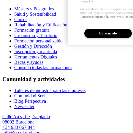
navegación.
Másters y Postgrados
Al clicar "de acuerdo", usted acepta el uso de 
Salud y Sostenibilidad
puede "configurar" o "rechazar" la instalación
cambiar configuración
. Puede ver la
políti
Cursos
Rehabilitación y Edificación
Formación gratuita
De acuerdo
Urbanismo y Territorio
Formación personalizable
Gestión y Dirección
Inscripción y matrícula
Herramientas Digitales
Becas y ayudas
Consulta todas las formaciones
Comunidad y actividades
Talleres de industria para las empresas
Comunidad Sert
Blog Perspectiva
Newsletter
Calle Arcs, 1-3, 5a planta
08002 Barcelona
+34 933 067 844
info@escolasert.com