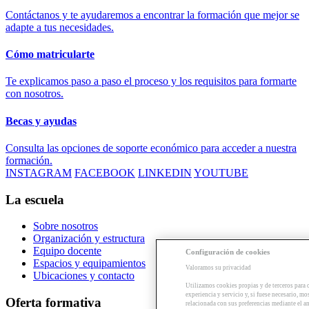
Contáctanos y te ayudaremos a encontrar la formación que mejor se
adapte a tus necesidades.
Cómo matricularte
Te explicamos paso a paso el proceso y los requisitos para formarte
con nosotros.
Becas y ayudas
Consulta las opciones de soporte económico para acceder a nuestra
formación.
INSTAGRAM
FACEBOOK
LINKEDIN
YOUTUBE
La escuela
Sobre nosotros
Organización y estructura
Equipo docente
Configuración de cookies
Espacios y equipamientos
Valoramos su privacidad
Ubicaciones y contacto
Utilizamos cookies propias y de terceros para 
experiencia y servicio y, si fuese necesario, mo
Oferta formativa
relacionada con sus preferencias mediante el an