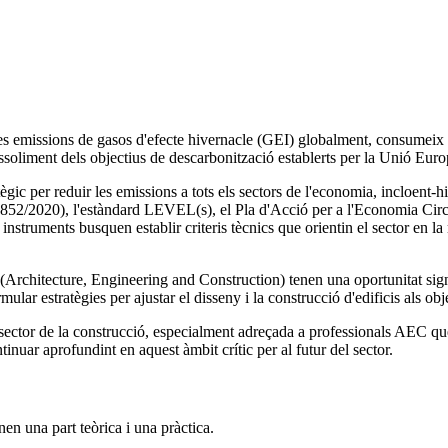
les emissions de gasos d'efecte hivernacle (GEI) globalment, consumeix
assoliment dels objectius de descarbonització establerts per la Unió Euro
ic per reduir les emissions a tots els sectors de l'economia, incloent-hi
2/2020), l'estàndard LEVEL(s), el Pla d'Acció per a l'Economia Circul
nstruments busquen establir criteris tècnics que orientin el sector en la
C (Architecture, Engineering and Construction) tenen una oportunitat sign
ar estratègies per ajustar el disseny i la construcció d'edificis als obje
 sector de la construcció, especialment adreçada a professionals AEC qu
inuar aprofundint en aquest àmbit crític per al futur del sector.
nen una part teòrica i una pràctica.