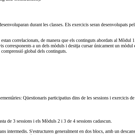
esenvoluparan durant les classes. Els exercicis seran desenvolupats pels
i estan correlacionats, de manera que els continguts abordats al Mòdul 
vis corresponents a un dels mòduls i desitja cursar únicament un mòdul 
a comprensió global dels continguts.
entàries: Qüestionaris participatius dins de les sessions i exercicis de
sta de 3 sessions i els Mòduls 2 i 3 de 4 sessions cadascun.
ans intermedis. S'estructuren generalment en dos blocs, amb un descans i