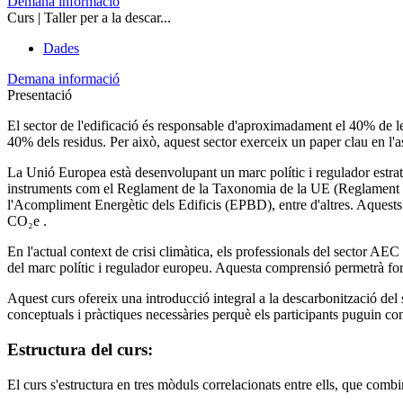
Demana informació
Curs | Taller per a la descar...
Dades
Demana informació
Presentació
El sector de l'edificació és responsable d'aproximadament el 40% de 
40% dels residus. Per això, aquest sector exerceix un paper clau en l'
La Unió Europea està desenvolupant un marc polític i regulador estratèg
instruments com el Reglament de la Taxonomia de la UE (Reglament 85
l'Acompliment Energètic dels Edificis (EPBD), entre d'altres. Aquests i
CO₂e .
En l'actual context de crisi climàtica, els professionals del sector AE
del marc polític i regulador europeu. Aquesta comprensió permetrà formul
Aquest curs ofereix una introducció integral a la descarbonització del
conceptuals i pràctiques necessàries perquè els participants puguin cont
Estructura del curs:
El curs s'estructura en tres mòduls correlacionats entre ells, que combi