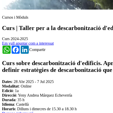
Cursos i Mòduls
Curs | Taller per a la descarbonització d'ed
Curs 2024-2025
Em vull apuntar com a interessat
WhatsApp
Facebook
LinkedIn
Compartir
Curs sobre descarbonització d'edificis. Apr
definir estratègies de descarbonització que i
Dates
:
28 Abr 2025
-
7 Jul 2025
Modalitat
: Online
Edició
: 1a
Direcció
: Yeny Andrea Márquez Echeverría
Durada
: 35 h
Idioma
: Castellà
Horaris
: Dilluns i dimecres de 15.30 a 18.30 h