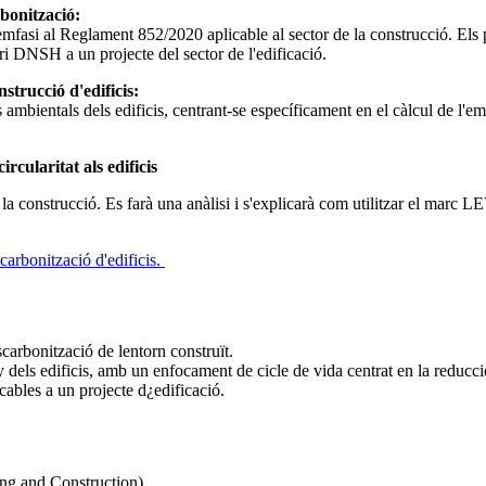
rbonització:
asi al Reglament 852/2020 aplicable al sector de la construcció. Els par
ri DNSH a un projecte del sector de l'edificació.
strucció d'edificis:
mbientals dels edificis, centrant-se específicament en el càlcul de l'emp
ircularitat als edificis
a construcció. Es farà una anàlisi i s'explicarà com utilitzar el marc LEV
carbonització d'edificis.
scarbonització de lentorn construït.
dels edificis, amb un enfocament de cicle de vida centrat en la reducció
cables a un projecte d¿edificació.
ing and Construction).