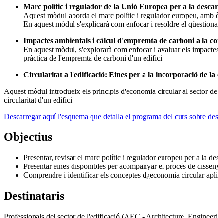
Marc polític i regulador de la Unió Europea per a la desca
Aquest mòdul aborda el marc polític i regulador europeu, amb èmf
En aquest mòdul s'explicarà com enfocar i resoldre el qüestiona
Impactes ambientals i càlcul d'empremta de carboni a la con
En aquest mòdul, s'explorarà com enfocar i avaluar els impactes a
pràctica de l'empremta de carboni d'un edifici.
Circularitat a l'edificació: Eines per a la incorporació de la c
Aquest mòdul introdueix els principis d'economia circular al sector de l
circularitat d'un edifici.
Descarregar aquí l'esquema que detalla el programa del curs sobre des
Objectius
Presentar, revisar el marc polític i regulador europeu per a la de
Presentar eines disponibles per acompanyar el procés de disseny 
Comprendre i identificar els conceptes d¿economia circular apli
Destinataris
Professionals del sector de l'edificació (AEC - Architecture, Engineer