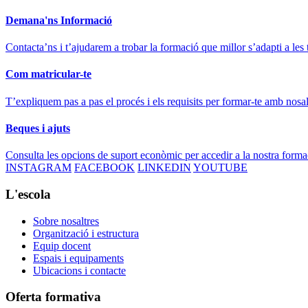
Demana'ns Informació
Contacta’ns i t’ajudarem a trobar la formació que millor s’adapti a les 
Com matricular-te
T’expliquem pas a pas el procés i els requisits per formar-te amb nosal
Beques i ajuts
Consulta les opcions de suport econòmic per accedir a la nostra forma
INSTAGRAM
FACEBOOK
LINKEDIN
YOUTUBE
L'escola
Sobre nosaltres
Organització i estructura
Equip docent
Espais i equipaments
Ubicacions i contacte
Oferta formativa