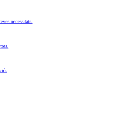
teves necessitats.
tres.
ció.