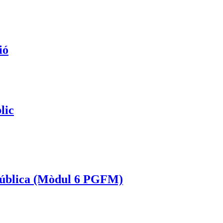
ió
lic
Pública (Mòdul 6 PGFM)