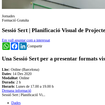
Jornades
Formació Gratuïta
Sessió Sert | Planificació Visual de Project
Em vull apuntar com a interessat
WhatsApp
Facebook
LinkedIn
Compartir
Una Sessió Sert per a presentar formats vis
Lloc
: Online (Barcelona)
Dates
:
14 Des 2020
Modalitat
: Online
Durada
: 2 h
Horaris
: Lunes de 17.00 a 19.00 h
Demana informació
Sessió Sert | Planificació Vi...
Dades