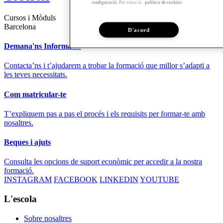
configuració
. Pot veure la
política de cookies
Cursos i Mòduls
Barcelona
D'acord
Demana'ns Informació
Contacta’ns i t’ajudarem a trobar la formació que millor s’adapti a
les teves necessitats.
Com matricular-te
T’expliquem pas a pas el procés i els requisits per formar-te amb
nosaltres.
Beques i ajuts
Consulta les opcions de suport econòmic per accedir a la nostra
formació.
INSTAGRAM
FACEBOOK
LINKEDIN
YOUTUBE
L'escola
Sobre nosaltres