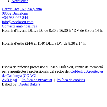
Newsletter
Carrer Arcs, 1-3, 5a planta
08002 Barcelona
+34 933 067 844
info@escolasert.com
Contacta amb nosaltres
Horaris d'hivern: DLL a DJ de 8.30 a 16.30 h / DV de 8.30 a 14 h.
Horaris d’estiu (24/6 al 11/9) DLL a DV de 8.30 a 14 h.
Escola de pràctica professional Josep Lluís Sert, centre de formació
per a arquitectes i professionals del sector del
Col·legi d'Arquitectes
de Catalunya (COAC)
Avís legal
|
Política de privacitat
|
Política de cookies
Baked by:
Digital Bakers