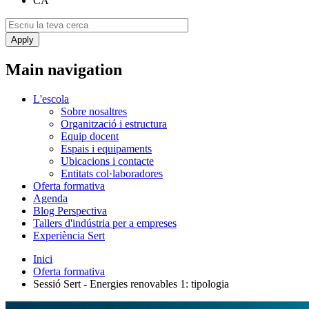
CA
Main navigation
L'escola
Sobre nosaltres
Organització i estructura
Equip docent
Espais i equipaments
Ubicacions i contacte
Entitats col·laboradores
Oferta formativa
Agenda
Blog Perspectiva
Tallers d'indústria per a empreses
Experiència Sert
Inici
Oferta formativa
Sessió Sert - Energies renovables 1: tipologia