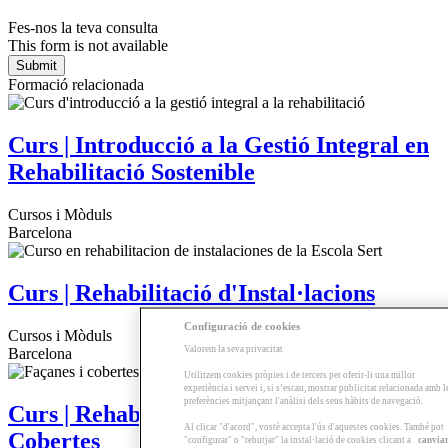
Fes-nos la teva consulta
This form is not available
Formació relacionada
Curs | Introducció a la Gestió Integral en
Rehabilitació Sostenible
Cursos i Mòduls
Barcelona
Curs | Rehabilitació d'Instal·lacions
Configuració de cookies
Cursos i Mòduls
Valorem la seva privacitat
Barcelona
Utilitzem cookies pròpies i de tercers per oferir-li una millor
experiència i servei i, si s’escau, mostrar publicitat relacionada amb l
preferències mitjançant l'anàlisi dels seus hàbits de navegació.
Curs | Rehabilitació de Façanes i
Al clicar "d'acord", vostè accepta l'ús d'aquestes cookies. També pot
Cobertes
"configurar" o "rebutjar" la instal·lació de cookies clicant a
canvia