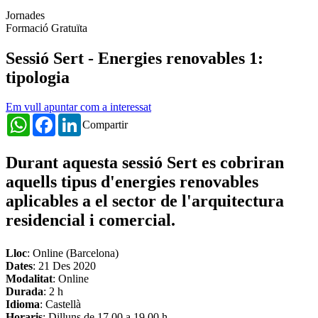
Jornades
Formació Gratuïta
Sessió Sert - Energies renovables 1:
tipologia
Em vull apuntar com a interessat
WhatsApp
Facebook
LinkedIn
Compartir
Durant aquesta sessió Sert es cobriran
aquells tipus d'energies renovables
aplicables a el sector de l'arquitectura
residencial i comercial.
Lloc
: Online (Barcelona)
Dates
:
21 Des 2020
Modalitat
: Online
Durada
: 2 h
Idioma
: Castellà
Horaris
: Dilluns de 17.00 a 19.00 h